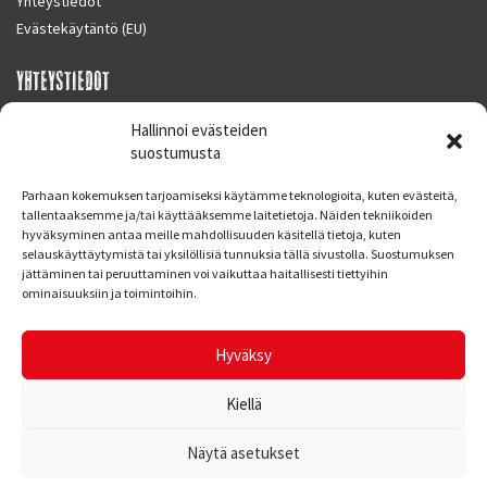
Yhteystiedot
Evästekäytäntö (EU)
YHTEYSTIEDOT
SUPERMOTO CENTER
Hallinnoi evästeiden
Masalantie 410
suostumusta
02430 MASALA (KIRKKONUMMI)
Parhaan kokemuksen tarjoamiseksi käytämme teknologioita, kuten evästeitä,
Finland
tallentaaksemme ja/tai käyttääksemme laitetietoja. Näiden tekniikoiden
hyväksyminen antaa meille mahdollisuuden käsitellä tietoja, kuten
Puh. 09 221 7088
selauskäyttäytymistä tai yksilöllisiä tunnuksia tällä sivustolla. Suostumuksen
info at supermotocenter.fi
jättäminen tai peruuttaminen voi vaikuttaa haitallisesti tiettyihin
ominaisuuksiin ja toimintoihin.
Liikkeen aukioloajat
Maanantai - Tiistai 09.00 - 17.00
Hyväksy
Keskiviikko 09.00 - 19.00
Torstai - Perjantai 09.00 - 17.00
Kiellä
Näytä asetukset
© Supermoto Center