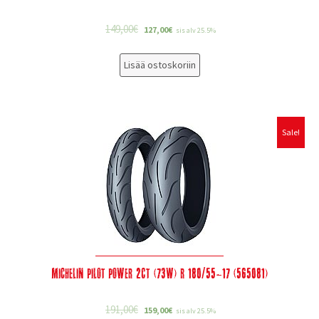
149,00
€
127,00
€
sis alv 25.5%
Lisää ostoskoriin
Sale!
Michelin Pilot Power 2CT (73W) R 180/55-17 (565081)
191,00
€
159,00
€
sis alv 25.5%