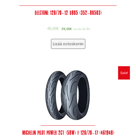
Deestone 120/70-12 D805 (352-80503)
43,90
€
39,00
€
sis alv 25.5%
Lisää ostoskoriin
Sale!
Michelin Pilot Power 2CT (58W) F 120/70-17 (461948)