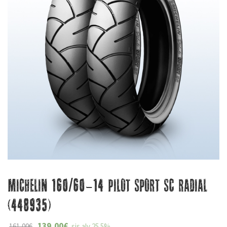
Michelin 160/60-14 Pilot Sport SC Radial
(448935)
139,00
€
161,00
€
sis alv 25.5%