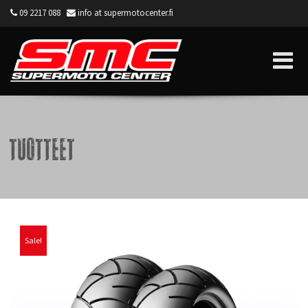
09 2217 088
info at supermotocenter.fi
Supermoto Center
Tuotteet
Sale!