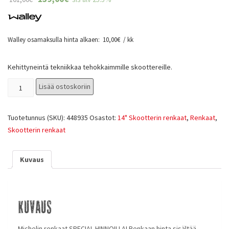
Walley osamaksulla hinta alkaen:
10,00
€
/ kk
Kehittyneintä tekniikkaa tehokkaimmille skoottereille.
Lisää ostoskoriin
Tuotetunnus (SKU):
448935
Osastot:
14" Skootterin renkaat
,
Renkaat
,
Skootterin renkaat
Kuvaus
Kuvaus
Michelin renkaat SPECIAL HINNOILLA! Renkaan hinta sisältää