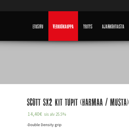
Etusivu
Verkkokauppa
Yritys
Ajankohtaista
Scott SX2 Kit tupit (harmaa / musta)
14,40
€
sis alv 25.5%
-Double Density grip