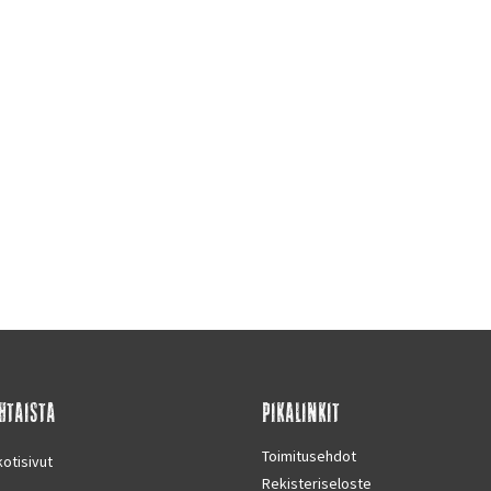
HTAISTA
PIKALINKIT
Toimitusehdot
otisivut
Rekisteriseloste