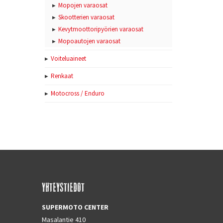
Mopojen varaosat
Skootterien varaosat
Kevytmoottoripyörien varaosat
Mopoautojen varaosat
Voiteluaineet
Renkaat
Motocross / Enduro
YHTEYSTIEDOT
SUPERMOTO CENTER
Masalantie 410