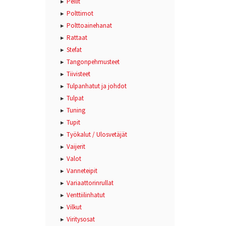
Peilit
Polttimot
Polttoainehanat
Rattaat
Stefat
Tangonpehmusteet
Tiivisteet
Tulpanhatut ja johdot
Tulpat
Tuning
Tupit
Työkalut / Ulosvetäjät
Vaijerit
Valot
Vanneteipit
Variaattorinrullat
Venttiilinhatut
Vilkut
Viritysosat