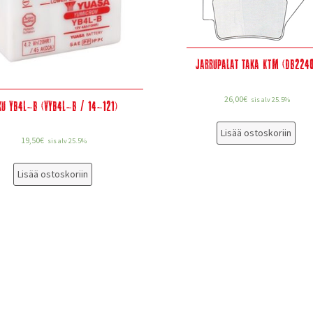
Jarrupalat taka KTM (DB2240
26,00
€
sis alv 25.5%
ku YB4L-B (VYB4L-B / 14-121)
Lisää ostoskoriin
19,50
€
sis alv 25.5%
Lisää ostoskoriin