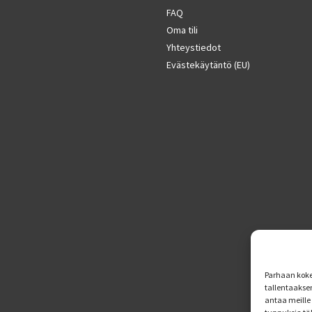
FAQ
Oma tili
Yhteystiedot
Evästekäytäntö (EU)
Parhaan koke
tallentaakse
antaa meille 