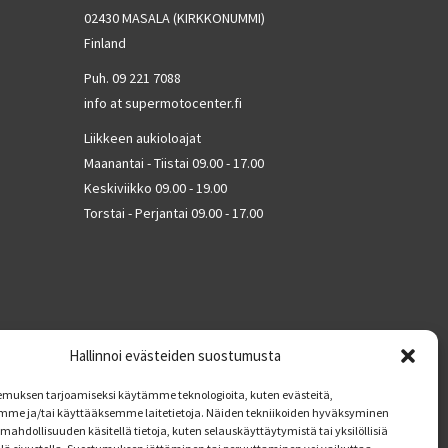
02430 MASALA (KIRKKONUMMI)
Finland
Puh. 09 221 7088
info at supermotocenter.fi
Liikkeen aukioloajat
Maanantai - Tiistai 09.00 - 17.00
Keskiviikko 09.00 - 19.00
Torstai - Perjantai 09.00 - 17.00
Hallinnoi evästeiden suostumusta
muksen tarjoamiseksi käytämme teknologioita, kuten evästeitä,
mme ja/tai käyttääksemme laitetietoja. Näiden tekniikoiden hyväksyminen
mahdollisuuden käsitellä tietoja, kuten selauskäyttäytymistä tai yksilöllisiä