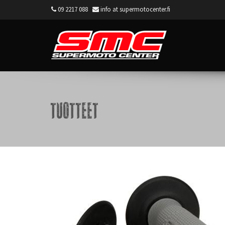
09 2217 088
info at supermotocenter.fi
Supermoto Center
Tuotteet