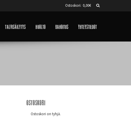
Ostoskori:
0,00
€
Talvisäilytys
Huolto
Rahoitus
Yhteystiedot
Ostoskori
Ostoskori on tyhjä.