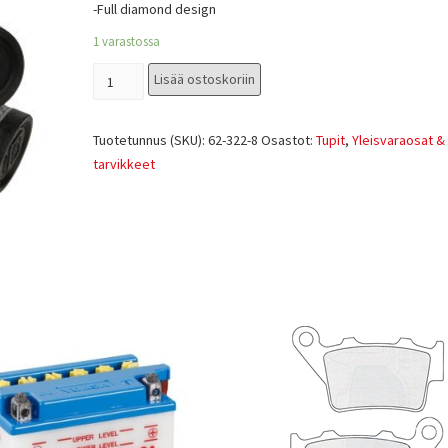
-Full diamond design
1 varastossa
Lisää ostoskoriin
Tuotetunnus (SKU):
62-322-8
Osastot:
Tupit
,
Yleisvaraosat & 
tarvikkeet