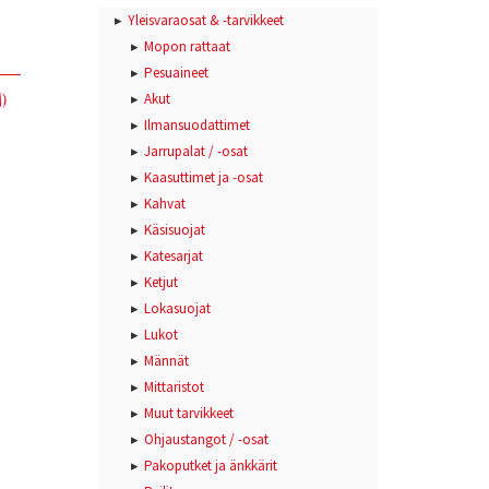
Yleisvaraosat & -tarvikkeet
Mopon rattaat
Pesuaineet
)
Akut
Ilmansuodattimet
Jarrupalat / -osat
Kaasuttimet ja -osat
Kahvat
Käsisuojat
Katesarjat
Ketjut
Lokasuojat
Lukot
Männät
Mittaristot
Muut tarvikkeet
Ohjaustangot / -osat
Pakoputket ja änkkärit