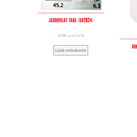
Jarrupalat taka (DB2024)
9,00
€
sis alv 25.5%
Ak
Lisää ostoskoriin