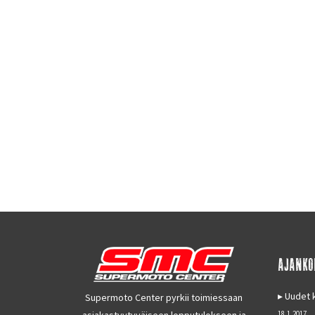
AJANKO
Uudet k
Supermoto Center pyrkii toimiessaan
asiakastyytyväiseen lopputulokseen ja
18.1.2017