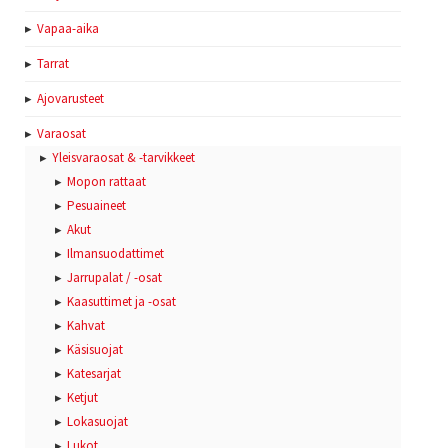
Vapaa-aika
Tarrat
Ajovarusteet
Varaosat
Yleisvaraosat & -tarvikkeet
Mopon rattaat
Pesuaineet
Akut
Ilmansuodattimet
Jarrupalat / -osat
Kaasuttimet ja -osat
Kahvat
Käsisuojat
Katesarjat
Ketjut
Lokasuojat
Lukot