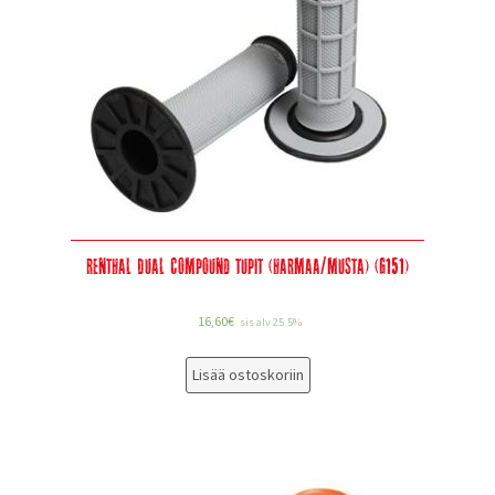
Renthal Dual Compound tupit (harmaa/musta) (G151)
16,60
€
sis alv 25.5%
Lisää ostoskoriin