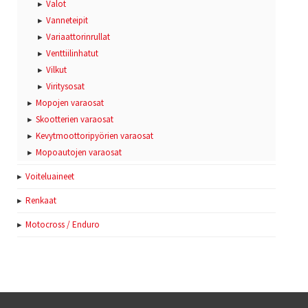
Valot
Vanneteipit
Variaattorinrullat
Venttiilinhatut
Vilkut
Viritysosat
Mopojen varaosat
Skootterien varaosat
Kevytmoottoripyörien varaosat
Mopoautojen varaosat
Voiteluaineet
Renkaat
Motocross / Enduro