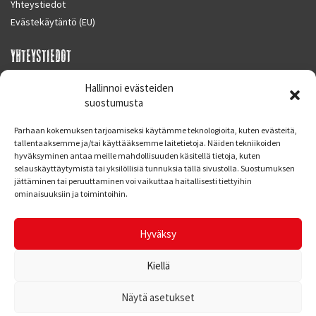
Yhteystiedot
Evästekäytäntö (EU)
YHTEYSTIEDOT
SUPERMOTO CENTER
Hallinnoi evästeiden
Masalantie 410
suostumusta
02430 MASALA (KIRKKONUMMI)
Parhaan kokemuksen tarjoamiseksi käytämme teknologioita, kuten evästeitä,
Finland
tallentaaksemme ja/tai käyttääksemme laitetietoja. Näiden tekniikoiden
hyväksyminen antaa meille mahdollisuuden käsitellä tietoja, kuten
Puh. 09 221 7088
selauskäyttäytymistä tai yksilöllisiä tunnuksia tällä sivustolla. Suostumuksen
info at supermotocenter.fi
jättäminen tai peruuttaminen voi vaikuttaa haitallisesti tiettyihin
ominaisuuksiin ja toimintoihin.
Liikkeen aukioloajat
Maanantai - Tiistai 09.00 - 17.00
Hyväksy
Keskiviikko 09.00 - 19.00
Torstai - Perjantai 09.00 - 17.00
Kiellä
Näytä asetukset
© Supermoto Center