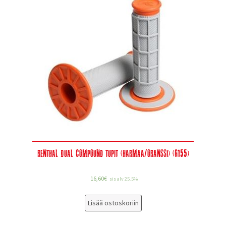
Renthal Dual Compound tupit (harmaa/oranssi) (G155)
16,60
€
sis alv 25.5%
Lisää ostoskoriin