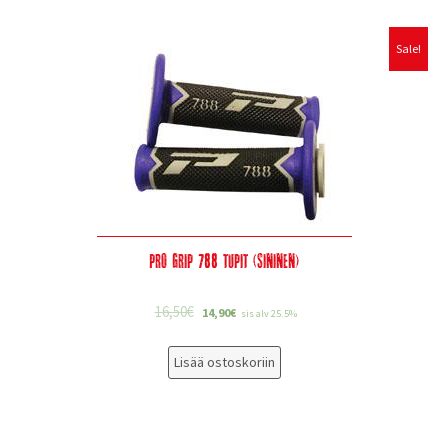
Sale!
Pro Grip 788 tupit (sininen)
16,50
€
14,90
€
sis alv 25.5%
Lisää ostoskoriin