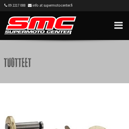
09 2217 088
info at supermotocenter.fi
Supermoto Center
Tuotteet