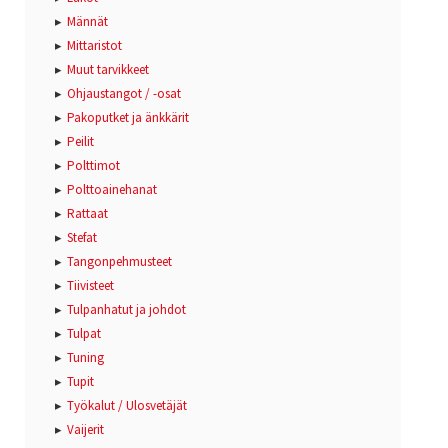
Männät
Mittaristot
Muut tarvikkeet
Ohjaustangot / -osat
Pakoputket ja änkkärit
Peilit
Polttimot
Polttoainehanat
Rattaat
Stefat
Tangonpehmusteet
Tiivisteet
Tulpanhatut ja johdot
Tulpat
Tuning
Tupit
Työkalut / Ulosvetäjät
Vaijerit