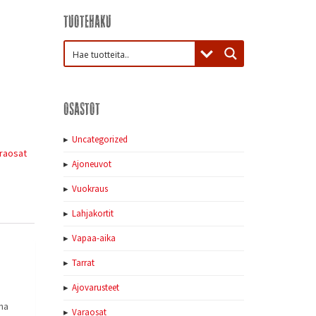
Tuotehaku
Osastot
Uncategorized
araosat
Ajoneuvot
Vuokraus
Lahjakortit
Vapaa-aika
Tarrat
Ajovarusteet
na
Varaosat