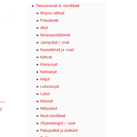
Yleisvaraosat & -tarvikkeet
Mopon rattaat
Pesuaineet
Akut
Ilmansuodattimet
Jarrupalat / -osat
Kaasuttimet ja -osat
Kahvat
Käsisuojat
Katesarjat
Ketjut
Lokasuojat
Lukot
Männät
)
Mittaristot
Muut tarvikkeet
Ohjaustangot / -osat
Pakoputket ja änkkärit