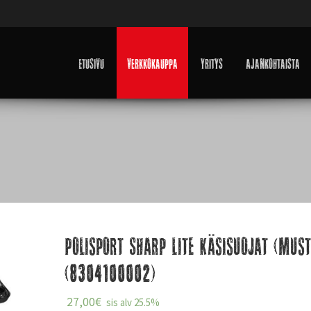
Etusivu
Verkkokauppa
Yritys
Ajankohtaista
Polisport Sharp Lite Käsisuojat (must
(8304100002)
27,00
€
sis alv 25.5%