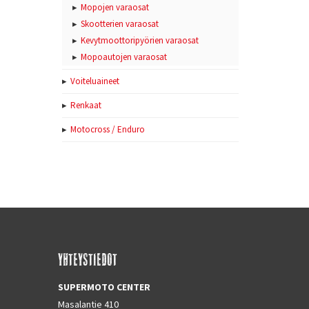
Mopojen varaosat
Skootterien varaosat
Kevytmoottoripyörien varaosat
Mopoautojen varaosat
Voiteluaineet
Renkaat
Motocross / Enduro
YHTEYSTIEDOT
SUPERMOTO CENTER
Masalantie 410