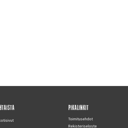
HTAISTA
PIKALINKIT
Toimitusehdot
otisivut
Rekisteriseloste