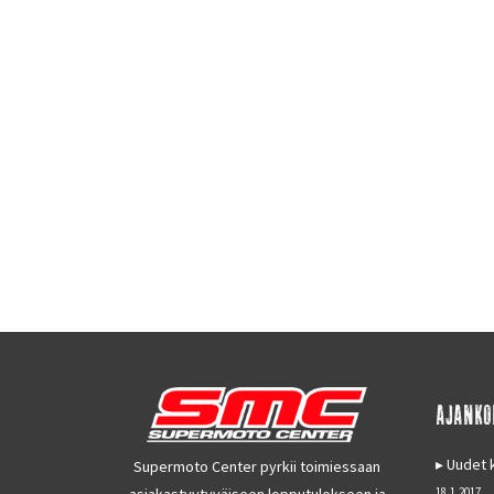
AJANKO
Uudet k
Supermoto Center pyrkii toimiessaan
asiakastyytyväiseen lopputulokseen ja
18.1.2017