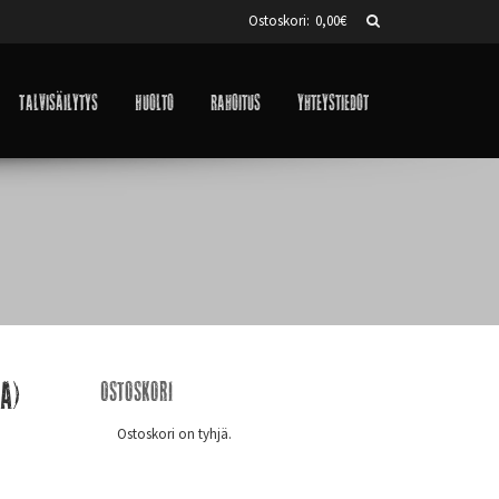
Ostoskori:
0,00
€
Talvisäilytys
Huolto
Rahoitus
Yhteystiedot
a)
Ostoskori
Ostoskori on tyhjä.