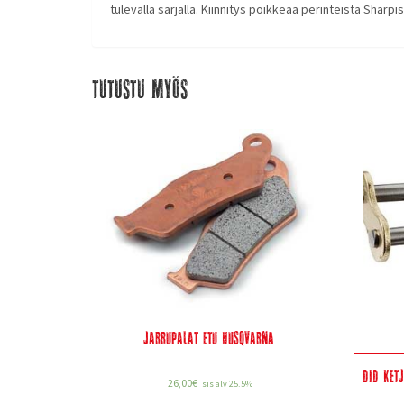
tulevalla sarjalla. Kiinnitys poikkeaa perinteistä Sharpis
Tutustu myös
Jarrupalat etu Husqvarna
DID Ket
26,00
€
sis alv 25.5%