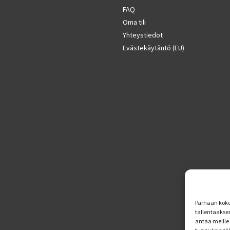
FAQ
Oma tili
Yhteystiedot
Evästekäytäntö (EU)
Parhaan koke
tallentaakse
antaa meille 