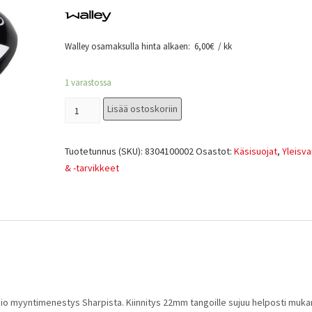
Walley osamaksulla hinta alkaen:
6,00
€
/ kk
1 varastossa
Lisää ostoskoriin
Tuotetunnus (SKU):
8304100002
Osastot:
Käsisuojat
,
Yleisv
& -tarvikkeet
sio myyntimenestys Sharpista. Kiinnitys 22mm tangoille sujuu helposti muka