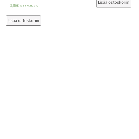
Lisää ostoskoriin
3,50
€
sis alv 25.5%
Lisää ostoskoriin