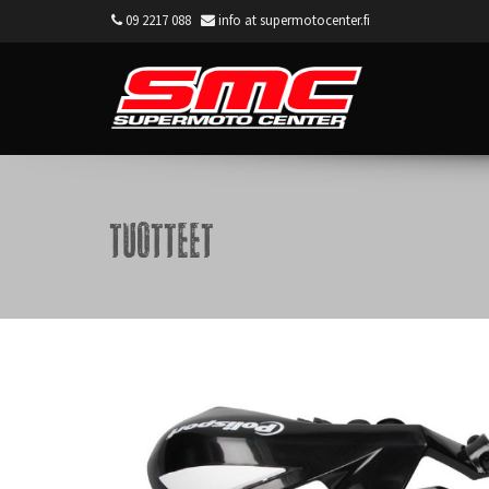
09 2217 088
info at supermotocenter.fi
Supermoto Center
Tuotteet