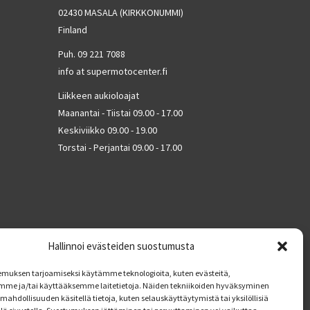
02430 MASALA (KIRKKONUMMI)
Finland
Puh. 09 221 7088
info at supermotocenter.fi
Liikkeen aukioloajat
Maanantai - Tiistai 09.00 - 17.00
Keskiviikko 09.00 - 19.00
Torstai - Perjantai 09.00 - 17.00
Hallinnoi evästeiden suostumusta
muksen tarjoamiseksi käytämme teknologioita, kuten evästeitä,
mme ja/tai käyttääksemme laitetietoja. Näiden tekniikoiden hyväksyminen
mahdollisuuden käsitellä tietoja, kuten selauskäyttäytymistä tai yksilöllisiä