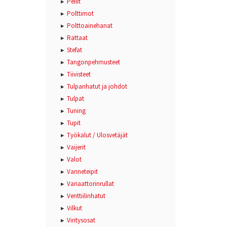
Peilit
Polttimot
Polttoainehanat
Rattaat
Stefat
Tangonpehmusteet
Tiivisteet
Tulpanhatut ja johdot
Tulpat
Tuning
Tupit
Työkalut / Ulosvetäjät
Vaijerit
Valot
Vanneteipit
Variaattorinrullat
Venttiilinhatut
Vilkut
Viritysosat