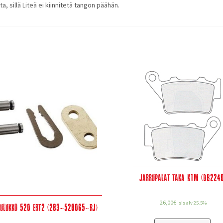
ta, sillä Liteä ei kiinnitetä tangon päähän.
Jarrupalat taka KTM (DB2240
26,00
€
sis alv 25.5%
julukko 520 ERT2 (283-520065-RJ)