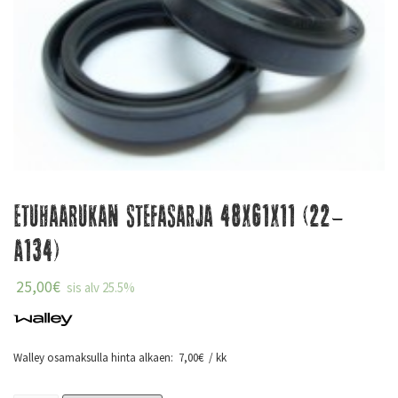
Etuhaarukan stefasarja 48x61x11 (22-
A134)
25,00
€
sis alv 25.5%
Walley osamaksulla hinta alkaen:
7,00
€
/ kk