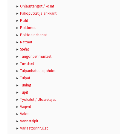
Ohjaustangot / -osat
Pakoputket ja änkkärit
Peilit
Polttimot
Polttoainehanat
Rattaat
Stefat
Tangonpehmusteet
Tiivisteet
Tulpanhatut ja johdot
Tulpat
Tuning
Tupit
Työkalut / Ulosvetäjät
Vaijerit
Valot
Vanneteipit
Variaattorinrullat