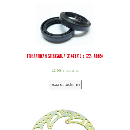
Etuhaarukan stefasarja 31x43x10,5 (22-A005)
16,00
€
sis alv 25.5%
Lisää ostoskoriin