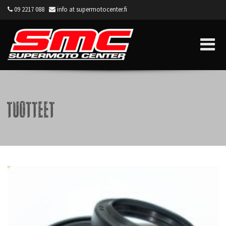
09 2217 088
info at supermotocenter.fi
Supermoto Center
Tuotteet