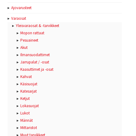
Ajovarusteet
Varaosat
Yleisvaraosat & -tarvikkeet
Mopon rattaat
Pesuaineet
Akut
Ilmansuodattimet
Jarrupalat / -osat
Kaasuttimet ja -osat
Kahvat
Käsisuojat
Katesarjat
Ketjut
Lokasuojat
Lukot
Männät
Mittaristot
Muut tarvikkeet