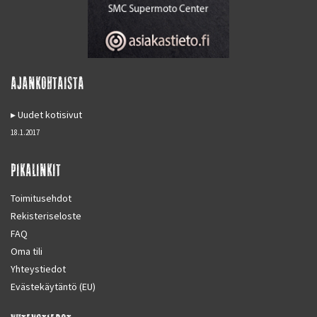
AJANKOHTAISTA
Uudet kotisivut
18.1.2017
PIKALINKIT
Toimitusehdot
Rekisteriseloste
FAQ
Oma tili
Yhteystiedot
Evästekäytäntö (EU)