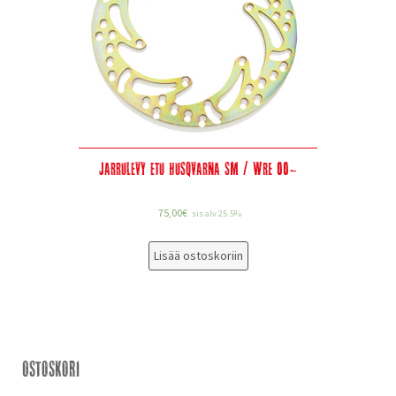
Jarrulevy etu Husqvarna SM / WRE 00-
75,00
€
sis alv 25.5%
Lisää ostoskoriin
Ostoskori