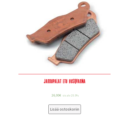
Jarrupalat etu Husqvarna
26,00
€
sis alv 25.5%
Lisää ostoskoriin