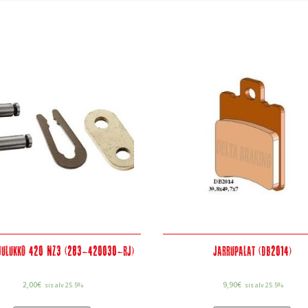
julukko 420 NZ3 (283-420030-RJ)
Jarrupalat (DB2014)
2,00
€
9,90
€
sis alv 25.5%
sis alv 25.5%