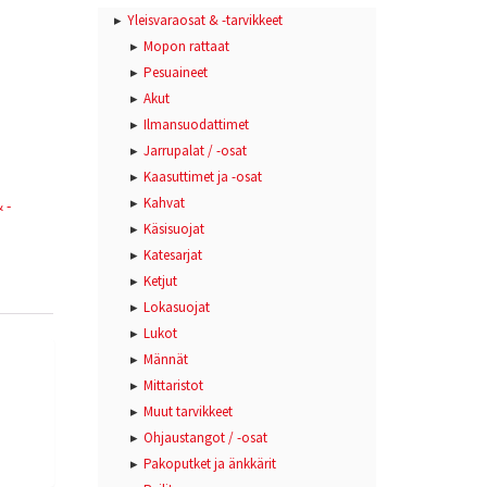
Yleisvaraosat & -tarvikkeet
Mopon rattaat
Pesuaineet
Akut
Ilmansuodattimet
Jarrupalat / -osat
Kaasuttimet ja -osat
Kahvat
 -
Käsisuojat
Katesarjat
Ketjut
Lokasuojat
Lukot
Männät
Mittaristot
Muut tarvikkeet
Ohjaustangot / -osat
Pakoputket ja änkkärit