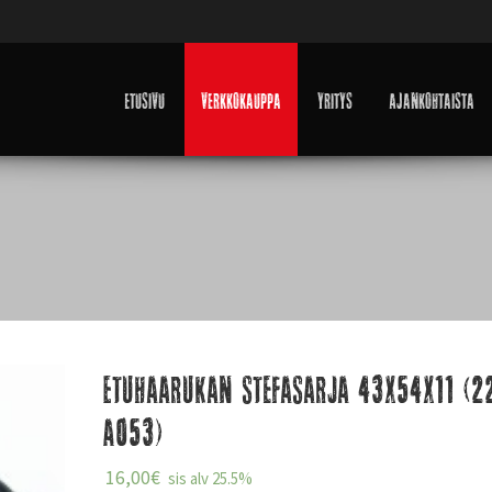
Etusivu
Verkkokauppa
Yritys
Ajankohtaista
Etuhaarukan stefasarja 43x54x11 (2
A053)
16,00
€
sis alv 25.5%