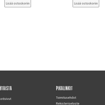
Lisää ostoskoriin
Lisää ostoskoriin
HTAISTA
PIKALINKIT
Toimitusehdot
otisivut
Rekisteriseloste