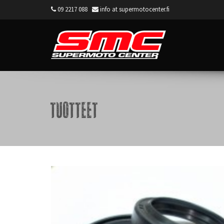
09 2217 088
info at supermotocenter.fi
Supermoto Center
Tuotteet