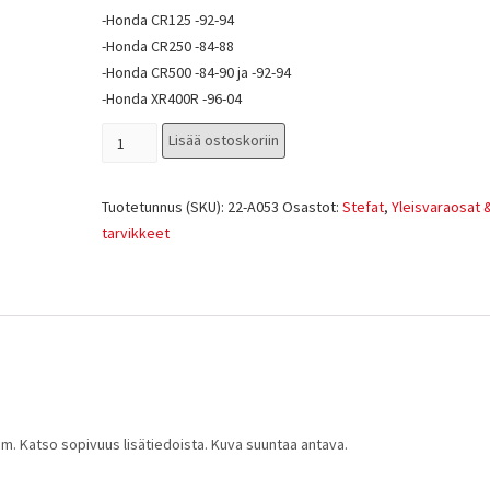
-Honda CR125 -92-94
-Honda CR250 -84-88
-Honda CR500 -84-90 ja -92-94
-Honda XR400R -96-04
Lisää ostoskoriin
Tuotetunnus (SKU):
22-A053
Osastot:
Stefat
,
Yleisvaraosat &
tarvikkeet
m. Katso sopivuus lisätiedoista. Kuva suuntaa antava.