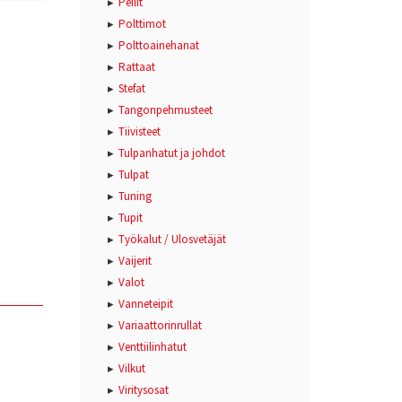
Peilit
Polttimot
Polttoainehanat
Rattaat
Stefat
Tangonpehmusteet
Tiivisteet
Tulpanhatut ja johdot
Tulpat
Tuning
Tupit
Työkalut / Ulosvetäjät
Vaijerit
Valot
Vanneteipit
Variaattorinrullat
Venttiilinhatut
Vilkut
Viritysosat