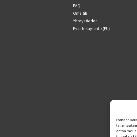
FAQ
Oma tili
Yhteystiedot
Evästekäytäntö (EU)
Parhaan koke
tallentaakse
antaa meille 
tunnuksia tä