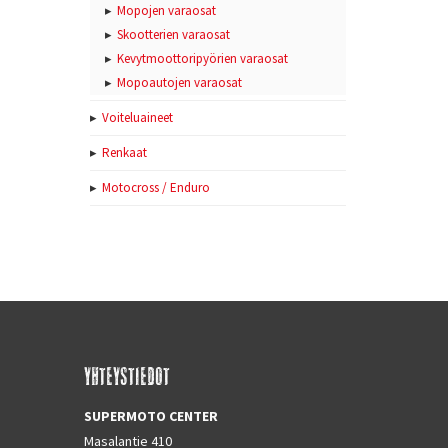
Mopojen varaosat
Skootterien varaosat
Kevytmoottoripyörien varaosat
Mopoautojen varaosat
Voiteluaineet
Renkaat
Motocross / Enduro
YHTEYSTIEDOT
SUPERMOTO CENTER
Masalantie 410