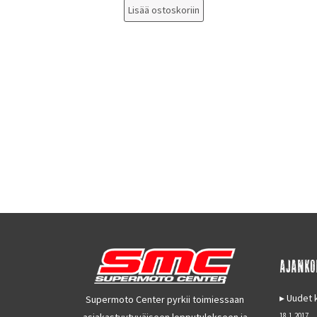
Lisää ostoskoriin
AJANKO
Uudet k
Supermoto Center pyrkii toimiessaan
asiakastyytyväiseen lopputulokseen ja
18.1.2017