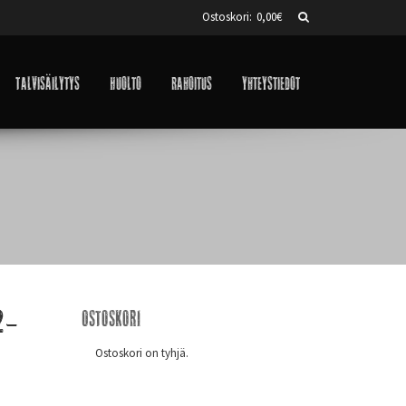
Ostoskori:
0,00
€
Talvisäilytys
Huolto
Rahoitus
Yhteystiedot
2-
Ostoskori
Ostoskori on tyhjä.