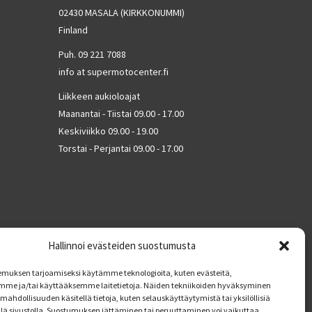
02430 MASALA (KIRKKONUMMI)
Finland
Puh. 09 221 7088
info at supermotocenter.fi
Liikkeen aukioloajat
Maanantai - Tiistai 09.00 - 17.00
Keskiviikko 09.00 - 19.00
Torstai - Perjantai 09.00 - 17.00
Hallinnoi evästeiden suostumusta
muksen tarjoamiseksi käytämme teknologioita, kuten evästeitä,
mme ja/tai käyttääksemme laitetietoja. Näiden tekniikoiden hyväksyminen
mahdollisuuden käsitellä tietoja, kuten selauskäyttäytymistä tai yksilöllisiä
llä sivustolla. Suostumuksen jättäminen tai peruuttaminen voi vaikuttaa