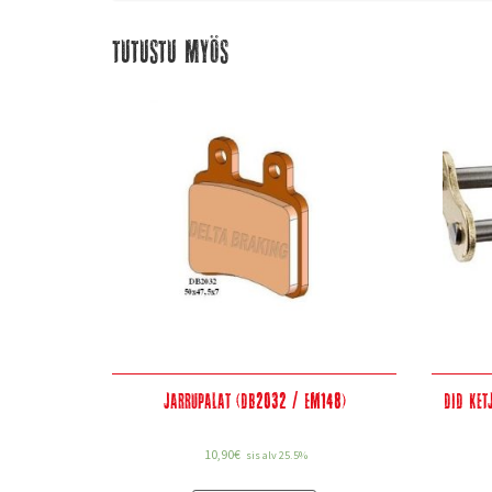
Tutustu myös
Jarrupalat (DB2032 / EM148)
DID Ket
10,90
€
sis alv 25.5%