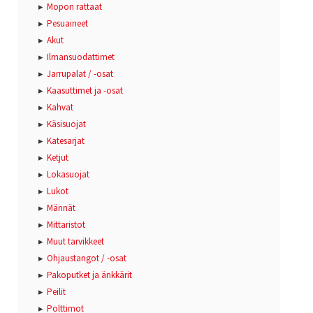
Mopon rattaat
Pesuaineet
Akut
Ilmansuodattimet
Jarrupalat / -osat
Kaasuttimet ja -osat
Kahvat
Käsisuojat
Katesarjat
Ketjut
Lokasuojat
Lukot
Männät
Mittaristot
Muut tarvikkeet
Ohjaustangot / -osat
Pakoputket ja änkkärit
Peilit
Polttimot