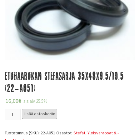
Etuhaarukan stefasarja 35x48x9,5/10,5
(22-A051)
16,00
€
sis alv 25.5%
Lisää ostoskoriin
Tuotetunnus (SKU):
22-A051
Osastot:
Stefat
,
Yleisvaraosat & -