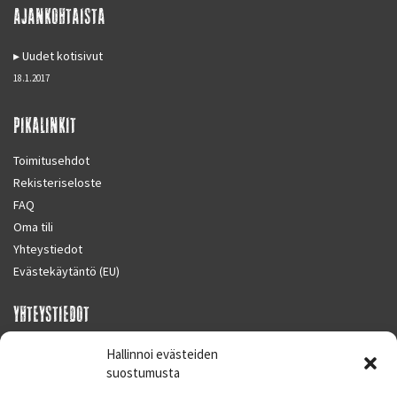
AJANKOHTAISTA
Uudet kotisivut
18.1.2017
PIKALINKIT
Toimitusehdot
Rekisteriseloste
FAQ
Oma tili
Yhteystiedot
Evästekäytäntö (EU)
YHTEYSTIEDOT
SUPERMOTO CENTER
Hallinnoi evästeiden
Masalantie 410
suostumusta
02430 MASALA (KIRKKONUMMI)