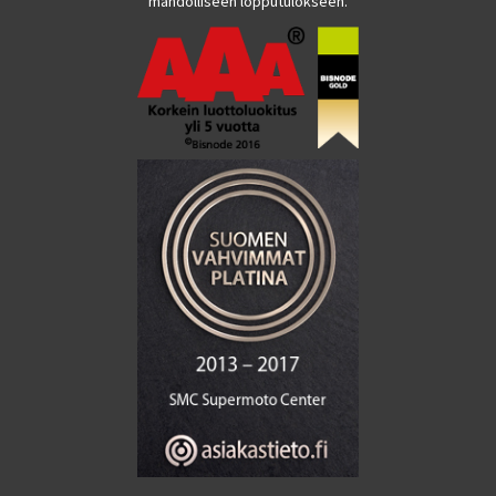
mahdolliseen lopputulokseen.