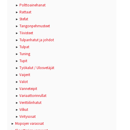
Polttoainehanat
Rattaat
Stefat
Tangonpehmusteet
Tiivisteet
Tulpanhatut ja johdot
Tulpat
Tuning
Tupit
Työkalut / Ulosvetäjät
Vaijerit
Valot
Vanneteipit
Variaattorinrullat
Venttiilinhatut
Vilkut
Viritysosat
Mopojen varaosat