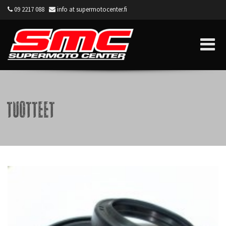
09 2217 088
info at supermotocenter.fi
Supermoto Center
Tuotteet