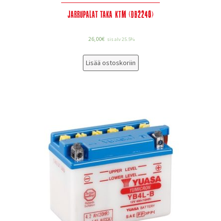
Jarrupalat taka KTM (DB2240)
26,00
€
sis alv 25.5%
Lisää ostoskoriin