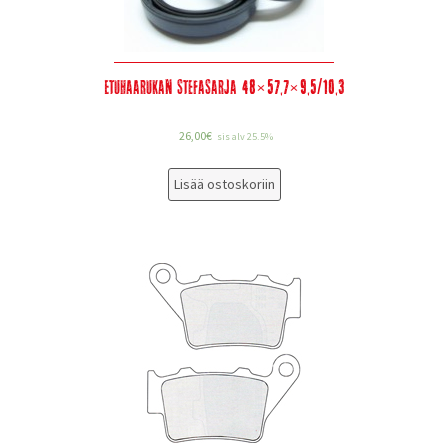
Etuhaarukan stefasarja 48×57,7×9,5/10,3
26,00
€
sis alv 25.5%
Lisää ostoskoriin