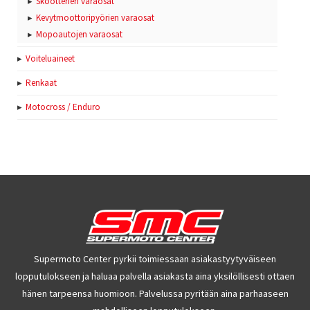
Skootterien varaosat
Kevytmoottoripyörien varaosat
Mopoautojen varaosat
Voiteluaineet
Renkaat
Motocross / Enduro
Supermoto Center pyrkii toimiessaan asiakastyytyväiseen
lopputulokseen ja haluaa palvella asiakasta aina yksilöllisesti ottaen
hänen tarpeensa huomioon. Palvelussa pyritään aina parhaaseen