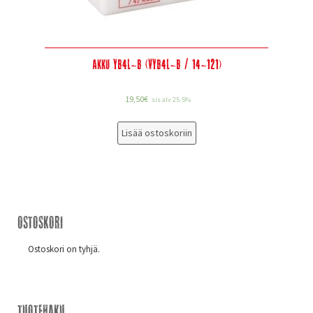
Akku YB4L-B (VYB4L-B / 14-121)
19,50
€
sis alv 25.5%
Lisää ostoskoriin
Ostoskori
Ostoskori on tyhjä.
Tuotehaku