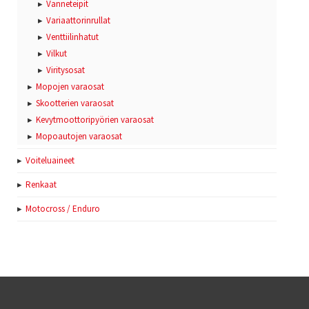
Vanneteipit
Variaattorinrullat
Venttiilinhatut
Vilkut
Viritysosat
Mopojen varaosat
Skootterien varaosat
Kevytmoottoripyörien varaosat
Mopoautojen varaosat
Voiteluaineet
Renkaat
Motocross / Enduro