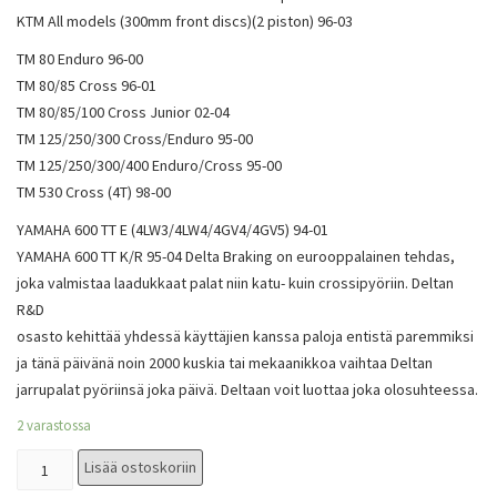
KTM All models (300mm front discs)(2 piston) 96-03
TM 80 Enduro 96-00
TM 80/85 Cross 96-01
TM 80/85/100 Cross Junior 02-04
TM 125/250/300 Cross/Enduro 95-00
TM 125/250/300/400 Enduro/Cross 95-00
TM 530 Cross (4T) 98-00
YAMAHA 600 TT E (4LW3/4LW4/4GV4/4GV5) 94-01
YAMAHA 600 TT K/R 95-04 Delta Braking on eurooppalainen tehdas,
joka valmistaa laadukkaat palat niin katu- kuin crossipyöriin. Deltan
R&D
osasto kehittää yhdessä käyttäjien kanssa paloja entistä paremmiksi
ja tänä päivänä noin 2000 kuskia tai mekaanikkoa vaihtaa Deltan
jarrupalat pyöriinsä joka päivä. Deltaan voit luottaa joka olosuhteessa.
2 varastossa
Lisää ostoskoriin