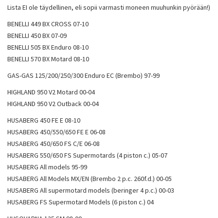
Lista EI ole täydellinen, eli sopii varmasti moneen muuhunkin pyörään!)
BENELLI 449 BX CROSS 07-10
BENELLI 450 BX 07-09
BENELLI 505 BX Enduro 08-10
BENELLI 570 BX Motard 08-10
GAS-GAS 125/200/250/300 Enduro EC (Brembo) 97-99
HIGHLAND 950 V2 Motard 00-04
HIGHLAND 950 V2 Outback 00-04
HUSABERG 450 FE E 08-10
HUSABERG 450/550/650 FE E 06-08
HUSABERG 450/650 FS C/E 06-08
HUSABERG 550/650 FS Supermotards (4 piston c.) 05-07
HUSABERG All models 95-99
HUSABERG All Models MX/EN (Brembo 2 p.c. 260f.d.) 00-05
HUSABERG All supermotard models (beringer 4 p.c.) 00-03
HUSABERG FS Supermotard Models (6 piston c.) 04