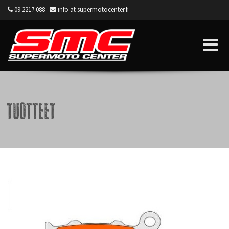
09 2217 088
info at supermotocenter.fi
Supermoto Center
Tuotteet