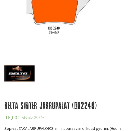
Delta Sinter Jarrupalat (DB2240)
18,00
€
sis alv 25.5%
Sopivat TAKAJARRUPALOIKSI mm. seuraaviin offroad pyöriin: (Huom!