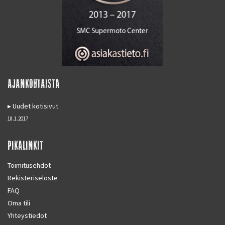
AJANKOHTAISTA
Uudet kotisivut
18.1.2017
PIKALINKIT
Toimitusehdot
Rekisteriseloste
FAQ
Oma tili
Yhteystiedot