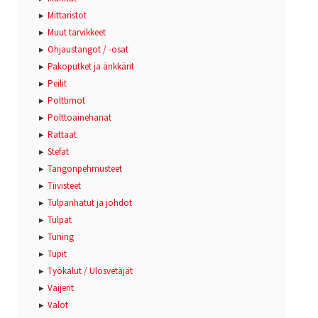
Mittaristot
Muut tarvikkeet
Ohjaustangot / -osat
Pakoputket ja änkkärit
Peilit
Polttimot
Polttoainehanat
Rattaat
Stefat
Tangonpehmusteet
Tiivisteet
Tulpanhatut ja johdot
Tulpat
Tuning
Tupit
Työkalut / Ulosvetäjät
Vaijerit
Valot