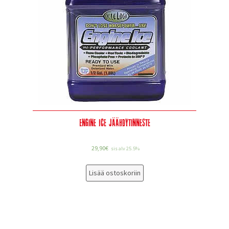
Engine Ice Jäähdytinneste
29,90
€
sis alv 25.5%
Lisää ostoskoriin