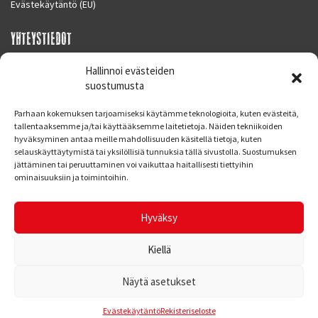
Evästekäytäntö (EU)
YHTEYSTIEDOT
SUPERMOTO CENTER
Hallinnoi evästeiden
Masalantie 410
suostumusta
02430 MASALA (KIRKKONUMMI)
Parhaan kokemuksen tarjoamiseksi käytämme teknologioita, kuten evästeitä,
Finland
tallentaaksemme ja/tai käyttääksemme laitetietoja. Näiden tekniikoiden
hyväksyminen antaa meille mahdollisuuden käsitellä tietoja, kuten
Puh. 09 221 7088
selauskäyttäytymistä tai yksilöllisiä tunnuksia tällä sivustolla. Suostumuksen
info at supermotocenter.fi
jättäminen tai peruuttaminen voi vaikuttaa haitallisesti tiettyihin
ominaisuuksiin ja toimintoihin.
Liikkeen aukioloajat
Maanantai - Tiistai 09.00 - 17.00
Hyväksy
Keskiviikko 09.00 - 19.00
Torstai - Perjantai 09.00 - 17.00
Kiellä
Näytä asetukset
© Supermoto Center
Kotisivut: Web Bond Oy
Evästekäytäntö
Rekisteriseloste