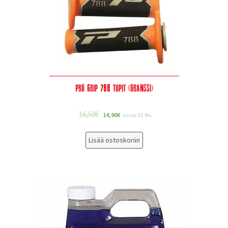
Pro Grip 788 tupit (oranssi)
16,50
€
14,90
€
sis alv 25.5%
Lisää ostoskoriin