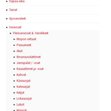
Vapaa-aika
Tarrat
Ajovarusteet
Varaosat
Yleisvaraosat & -tarvikkeet
Mopon rattaat
Pesuaineet
Akut
Ilmansuodattimet
Jarrupalat / -osat
Kaasuttimet ja -osat
Kahvat
Käsisuojat
Katesarjat
Ketjut
Lokasuojat
Lukot
Männät