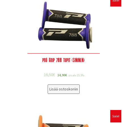
Sale!
Pro Grip 788 tupit (sininen)
16,50
€
14,90
€
sis alv 25.5%
Lisää ostoskoriin
Sale!