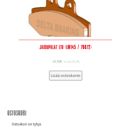
Jarrupalat etu (EM145 / 70072)
10,90
€
sis alv 25.5%
Lisää ostoskoriin
Ostoskori
Ostoskori on tyhjä.