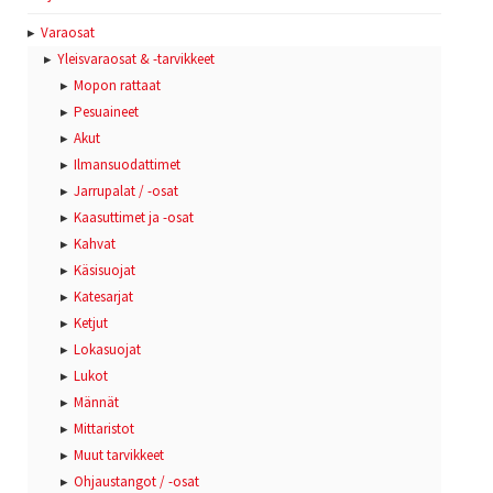
Varaosat
Yleisvaraosat & -tarvikkeet
Mopon rattaat
Pesuaineet
Akut
Ilmansuodattimet
Jarrupalat / -osat
Kaasuttimet ja -osat
Kahvat
Käsisuojat
Katesarjat
Ketjut
Lokasuojat
Lukot
Männät
Mittaristot
Muut tarvikkeet
Ohjaustangot / -osat