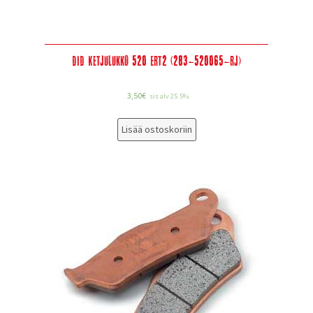
DID Ketjulukko 520 ERT2 (283-520065-RJ)
3,50
€
sis alv 25.5%
Lisää ostoskoriin