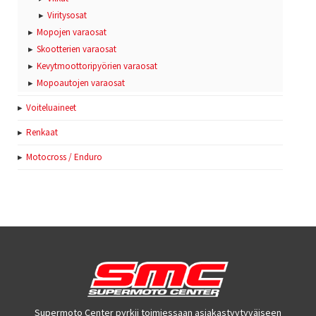
Viritysosat
Mopojen varaosat
Skootterien varaosat
Kevytmoottoripyörien varaosat
Mopoautojen varaosat
Voiteluaineet
Renkaat
Motocross / Enduro
Supermoto Center pyrkii toimiessaan asiakastyytyväiseen