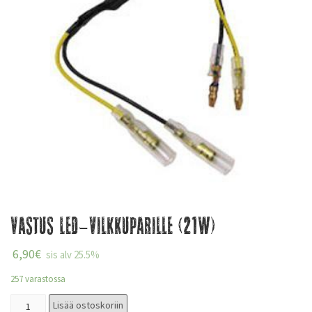
Vastus Led-vilkkuparille (21W)
6,90
€
sis alv 25.5%
257 varastossa
Lisää ostoskoriin