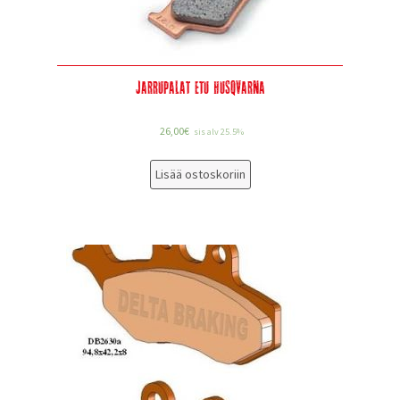
Jarrupalat etu Husqvarna
26,00
€
sis alv 25.5%
Lisää ostoskoriin