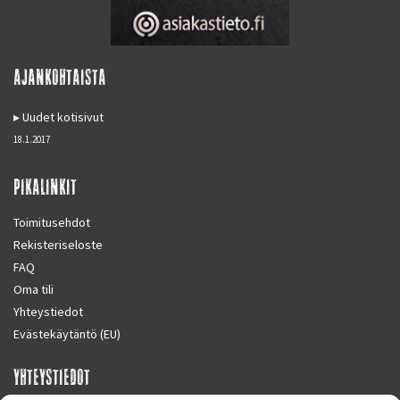
AJANKOHTAISTA
Uudet kotisivut
18.1.2017
PIKALINKIT
Toimitusehdot
Rekisteriseloste
FAQ
Oma tili
Yhteystiedot
Evästekäytäntö (EU)
YHTEYSTIEDOT