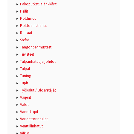
Pakoputket ja änkkärit
Peilit
Polttimot
Polttoainehanat
Rattaat
Stefat
Tangonpehmusteet
Tiivisteet
Tulpanhatut ja johdot
Tulpat
Tuning
Tupit
Työkalut / Ulosvetäjät
Vaijerit
Valot
Vanneteipit
Variaattorinrullat
Venttiilinhatut
Vilkut