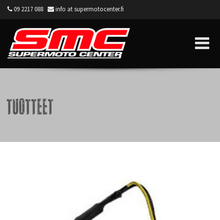
09 2217 088
info at supermotocenter.fi
Supermoto Center
Tuotteet