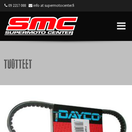
09 2217 088
info at supermotocenter.fi
Supermoto Center
Tuotteet