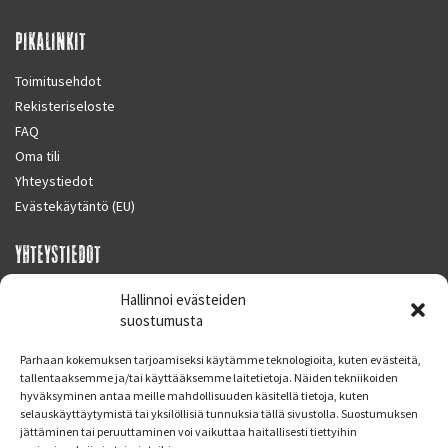
PIKALINKIT
Toimitusehdot
Rekisteriseloste
FAQ
Oma tili
Yhteystiedot
Evästekäytäntö (EU)
YHTEYSTIEDOT
SUPERMOTO CENTER
Hallinnoi evästeiden
Masalantie 410
suostumusta
02430 MASALA (KIRKKONUMMI)
Parhaan kokemuksen tarjoamiseksi käytämme teknologioita, kuten evästeitä,
Finland
tallentaaksemme ja/tai käyttääksemme laitetietoja. Näiden tekniikoiden
hyväksyminen antaa meille mahdollisuuden käsitellä tietoja, kuten
Puh. 09 221 7088
selauskäyttäytymistä tai yksilöllisiä tunnuksia tällä sivustolla. Suostumuksen
info at supermotocenter.fi
jättäminen tai peruuttaminen voi vaikuttaa haitallisesti tiettyihin