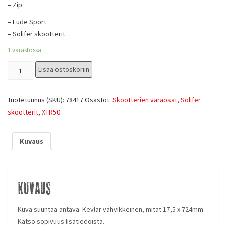
– Zip
– Fude Sport
– Solifer skootterit
1 varastossa
Lisää ostoskoriin
Tuotetunnus (SKU):
78417
Osastot:
Skootterien varaosat
,
Solifer
skootterit
,
XTR50
Kuvaus
Kuvaus
Kuva suuntaa antava. Kevlar vahvikkeinen, mitat 17,5 x 724mm.
Katso sopivuus lisätiedoista.