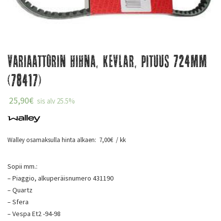
Variaattorin hihna, KEVLAR, pituus 724mm
(78417)
25,90
€
sis alv 25.5%
Walley osamaksulla hinta alkaen:
7,00
€
/ kk
Sopii mm.:
– Piaggio, alkuperäisnumero 431190
– Quartz
– Sfera
– Vespa Et2 -94-98