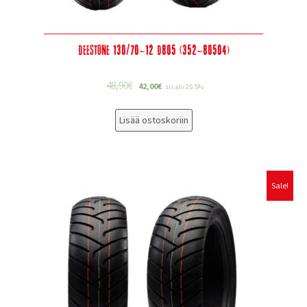
Deestone 130/70-12 D805 (352-80504)
48,90
€
42,00
€
sis alv 25.5%
Lisää ostoskoriin
Sale!