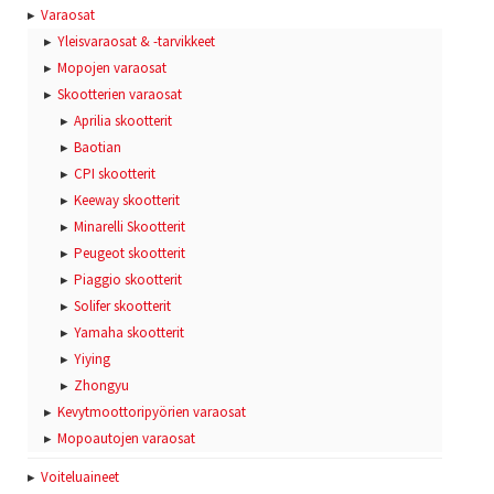
Varaosat
Yleisvaraosat & -tarvikkeet
Mopojen varaosat
Skootterien varaosat
Aprilia skootterit
Baotian
CPI skootterit
Keeway skootterit
Minarelli Skootterit
Peugeot skootterit
Piaggio skootterit
Solifer skootterit
Yamaha skootterit
Yiying
Zhongyu
Kevytmoottoripyörien varaosat
Mopoautojen varaosat
Voiteluaineet