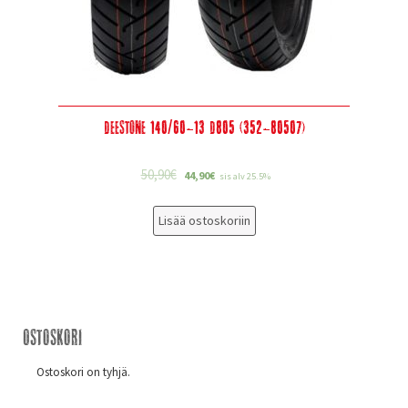
Deestone 140/60-13 D805 (352-80507)
50,90
€
44,90
€
sis alv 25.5%
Lisää ostoskoriin
Ostoskori
Ostoskori on tyhjä.