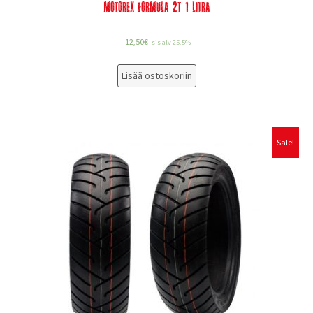
Motorex Formula 2T 1 Litra
12,50
€
sis alv 25.5%
Lisää ostoskoriin
Sale!