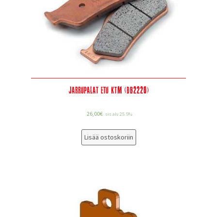
Jarrupalat etu KTM (DB2220)
26,00
€
sis alv 25.5%
Lisää ostoskoriin