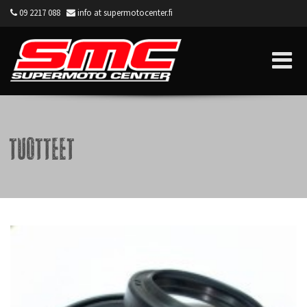
09 2217 088
info at supermotocenter.fi
Supermoto Center
Tuotteet