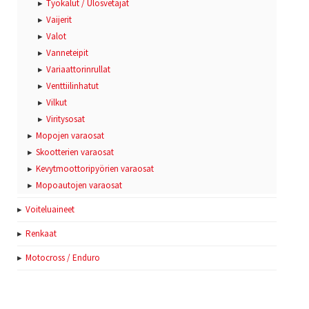
Työkalut / Ulosvetäjät
Vaijerit
Valot
Vanneteipit
Variaattorinrullat
Venttiilinhatut
Vilkut
Viritysosat
Mopojen varaosat
Skootterien varaosat
Kevytmoottoripyörien varaosat
Mopoautojen varaosat
Voiteluaineet
Renkaat
Motocross / Enduro