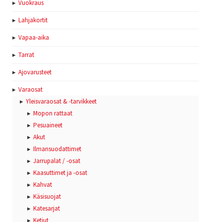
Vuokraus
Lahjakortit
Vapaa-aika
Tarrat
Ajovarusteet
Varaosat
Yleisvaraosat & -tarvikkeet
Mopon rattaat
Pesuaineet
Akut
Ilmansuodattimet
Jarrupalat / -osat
Kaasuttimet ja -osat
Kahvat
Käsisuojat
Katesarjat
Ketjut