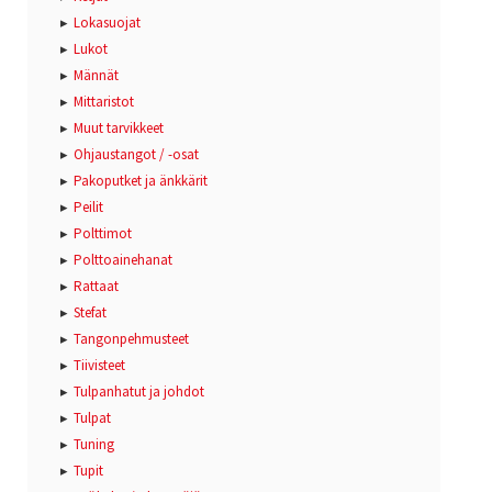
Lokasuojat
Lukot
Männät
Mittaristot
Muut tarvikkeet
Ohjaustangot / -osat
Pakoputket ja änkkärit
Peilit
Polttimot
Polttoainehanat
Rattaat
Stefat
Tangonpehmusteet
Tiivisteet
Tulpanhatut ja johdot
Tulpat
Tuning
Tupit