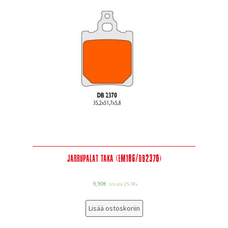
Jarrupalat taka (EM186/DB2370)
9,90
€
sis alv 25.5%
Lisää ostoskoriin