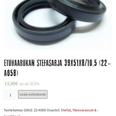
Etuhaarukan stefasarja 39x51x8/10,5 (22-
A058)
15,90
€
sis alv 25.5%
Lisää ostoskoriin
Tuotetunnus (SKU):
22-A058
Osastot:
Stefat
,
Yleisvaraosat & -