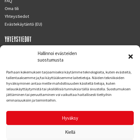
FAQ
Oma tili
Yhteystiedot
Evästekäytäntö (EU)
YHTEYSTIEDOT
SUPERMOTO CENTER
Hallinnoi evästeiden
Masalantie 410
suostumusta
02430 MASALA (KIRKKONUMMI)
Parhaan kokemuksen tarjoamiseksi käytämme teknologioita, kuten evästeitä,
Finland
tallentaaksemme ja/tai käyttääksemme laitetietoja. Näiden tekniikoiden
hyväksyminen antaa meille mahdollisuuden käsitellä tietoja, kuten
Puh. 09 221 7088
selauskäyttäytymistä tai yksilöllisiä tunnuksia tällä sivustolla. Suostumuksen
info at supermotocenter.fi
jättäminen tai peruuttaminen voi vaikuttaa haitallisesti tiettyihin
ominaisuuksiin ja toimintoihin.
Liikkeen aukioloajat
Maanantai - Tiistai 09.00 - 17.00
Hyväksy
Keskiviikko 09.00 - 19.00
Torstai - Perjantai 09.00 - 17.00
Kiellä