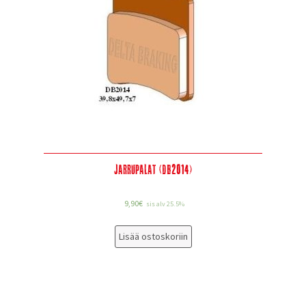
Jarrupalat (DB2014)
9,90
€
sis alv 25.5%
Lisää ostoskoriin