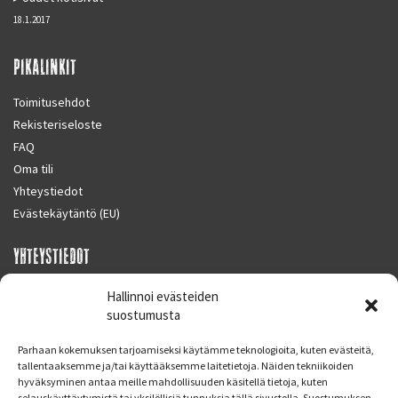
18.1.2017
PIKALINKIT
Toimitusehdot
Rekisteriseloste
FAQ
Oma tili
Yhteystiedot
Evästekäytäntö (EU)
YHTEYSTIEDOT
SUPERMOTO CENTER
Hallinnoi evästeiden
Masalantie 410
suostumusta
02430 MASALA (KIRKKONUMMI)
Parhaan kokemuksen tarjoamiseksi käytämme teknologioita, kuten evästeitä,
Finland
tallentaaksemme ja/tai käyttääksemme laitetietoja. Näiden tekniikoiden
hyväksyminen antaa meille mahdollisuuden käsitellä tietoja, kuten
Puh. 09 221 7088
selauskäyttäytymistä tai yksilöllisiä tunnuksia tällä sivustolla. Suostumuksen