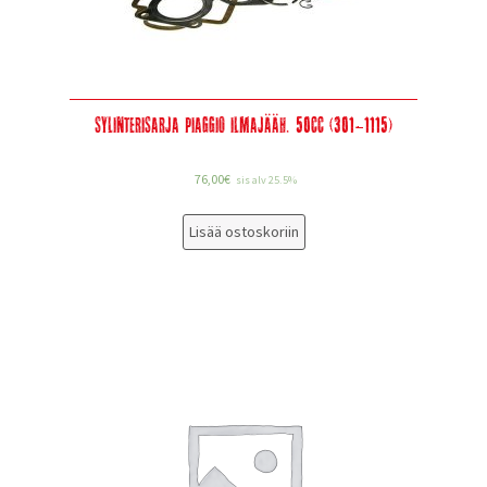
Sylinterisarja Piaggio ilmajääh. 50cc (301-1115)
76,00
€
sis alv 25.5%
Lisää ostoskoriin