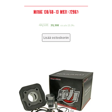
Mitroc 130/60-13 M931 (72907)
44,50
€
39,90
€
sis alv 25.5%
Lisää ostoskoriin