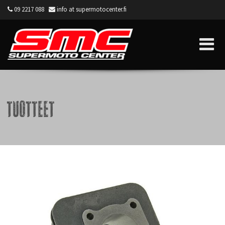
09 2217 088
info at supermotocenter.fi
Supermoto Center
Tuotteet