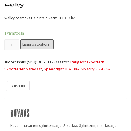
Walley osamaksulla hinta alkaen:
8,00
€
/ kk
1 varastossa
Lisää ostoskoriin
Tuotetunnus (SKU):
301-1117
Osastot:
Peugeot skootterit
,
Skootterien varaosat
,
Speedfight III 2-T 06-
,
Vivacity 3 2-T 08-
Kuvaus
Kuvaus
Kuvan mukainen sylinterisarja. Sisältää: Sylinterin, mäntäsarjan