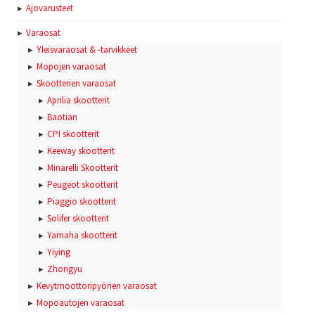
Ajovarusteet
Varaosat
Yleisvaraosat & -tarvikkeet
Mopojen varaosat
Skootterien varaosat
Aprilia skootterit
Baotian
CPI skootterit
Keeway skootterit
Minarelli Skootterit
Peugeot skootterit
Piaggio skootterit
Solifer skootterit
Yamaha skootterit
Yiying
Zhongyu
Kevytmoottoripyörien varaosat
Mopoautojen varaosat