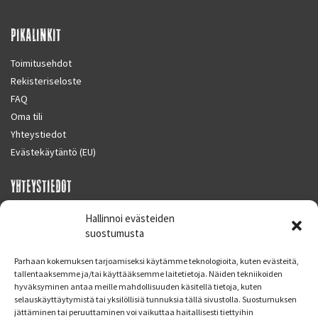
PIKALINKIT
Toimitusehdot
Rekisteriseloste
FAQ
Oma tili
Yhteystiedot
Evästekäytäntö (EU)
YHTEYSTIEDOT
SUPERMOTO CENTER
Hallinnoi evästeiden
Masalantie 410
suostumusta
02430 MASALA (KIRKKONUMMI)
Parhaan kokemuksen tarjoamiseksi käytämme teknologioita, kuten evästeitä,
Finland
tallentaaksemme ja/tai käyttääksemme laitetietoja. Näiden tekniikoiden
hyväksyminen antaa meille mahdollisuuden käsitellä tietoja, kuten
Puh. 09 221 7088
selauskäyttäytymistä tai yksilöllisiä tunnuksia tällä sivustolla. Suostumuksen
info at supermotocenter.fi
jättäminen tai peruuttaminen voi vaikuttaa haitallisesti tiettyihin