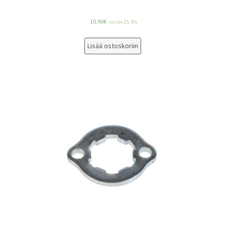
10,90
€
sis alv 25.5%
Lisää ostoskoriin