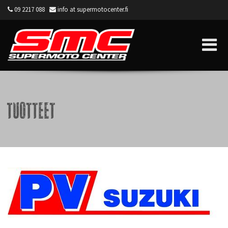
09 2217 088
info at supermotocenter.fi
Supermoto Center
Tuotteet