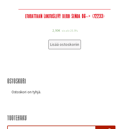
Eturattaan lukituslevy Derbi Senda 06-> (72233)
2,90
€
sis alv 25.5%
Lisää ostoskoriin
Ostoskori
Ostoskori on tyhjä.
Tuotehaku