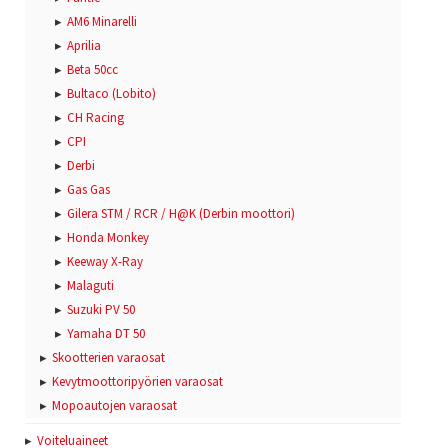
AM6 Minarelli
Aprilia
Beta 50cc
Bultaco (Lobito)
CH Racing
CPI
Derbi
Gas Gas
Gilera STM / RCR / H@K (Derbin moottori)
Honda Monkey
Keeway X-Ray
Malaguti
Suzuki PV 50
Yamaha DT 50
Skootterien varaosat
Kevytmoottoripyörien varaosat
Mopoautojen varaosat
Voiteluaineet