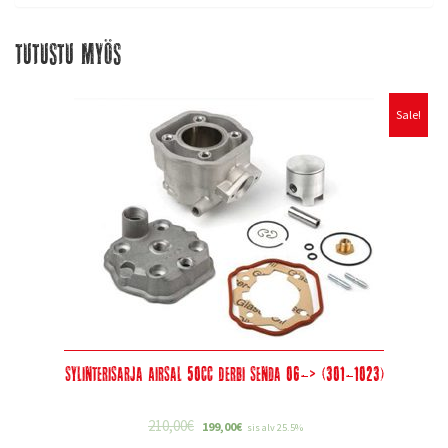
Tutustu myös
Sale!
Sylinterisarja Airsal 50cc Derbi Senda 06-> (301-1023)
210,00
€
199,00
€
sis alv 25.5%