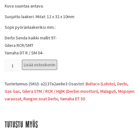
Kuva suuntaa antava.
Suojattu laakeri. Mitat: 12 x 32 x 10mm
Sopii pyöränlaakeriksi mm.:
Derbi Senda kaikki mallit 97-
Gilera RCR/SMT
Yamaha DT R / SM 04-
Lisää ostoskoriin
Tuotetunnus (SKU):
a2137a2ae8e3
Osastot:
Bultaco (Lobito)
,
Derbi
,
Gas Gas
,
Gilera STM / RCR / H@K (Derbin moottori)
,
Malaguti
,
Mopojen
varaosat
,
Rungon osat Derbi
,
Yamaha DT 50
Tutustu myös