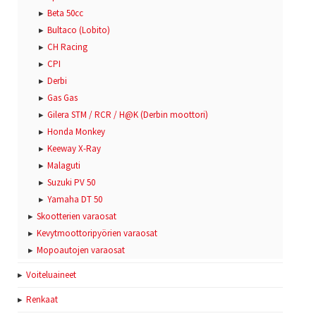
Beta 50cc
Bultaco (Lobito)
CH Racing
CPI
Derbi
Gas Gas
Gilera STM / RCR / H@K (Derbin moottori)
Honda Monkey
Keeway X-Ray
Malaguti
Suzuki PV 50
Yamaha DT 50
Skootterien varaosat
Kevytmoottoripyörien varaosat
Mopoautojen varaosat
Voiteluaineet
Renkaat