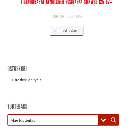
Etujarrukahva täydellinen Husqvarna SM/WRE 125 07-
159,00
€
sis alv 25.5%
Lisää ostoskoriin
Ostoskori
Ostoskori on tyhjä.
Tuotehaku