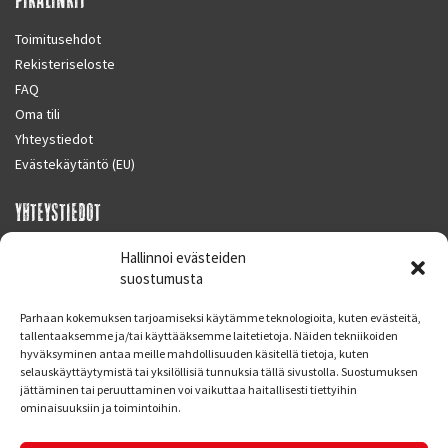
Toimitusehdot
Rekisteriseloste
FAQ
Oma tili
Yhteystiedot
Evästekäytäntö (EU)
YHTEYSTIEDOT
SUPERMOTO CENTER
Hallinnoi evästeiden
Masalantie 410
suostumusta
02430 MASALA (KIRKKONUMMI)
Parhaan kokemuksen tarjoamiseksi käytämme teknologioita, kuten evästeitä,
Finland
tallentaaksemme ja/tai käyttääksemme laitetietoja. Näiden tekniikoiden
hyväksyminen antaa meille mahdollisuuden käsitellä tietoja, kuten
Puh. 09 221 7088
selauskäyttäytymistä tai yksilöllisiä tunnuksia tällä sivustolla. Suostumuksen
info at supermotocenter.fi
jättäminen tai peruuttaminen voi vaikuttaa haitallisesti tiettyihin
ominaisuuksiin ja toimintoihin.
Liikkeen aukioloajat
Maanantai - Tiistai 09.00 - 17.00