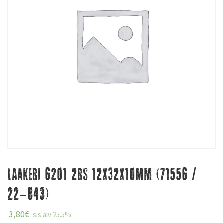
Laakeri 6201 2RS 12x32x10mm (71556 /
22-843)
3,80
€
sis alv 25.5%