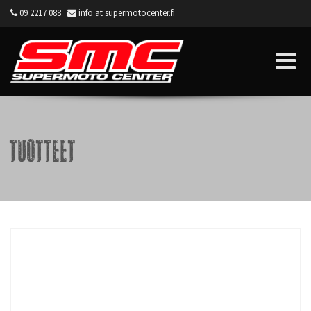
09 2217 088
info at supermotocenter.fi
Supermoto Center
Tuotteet