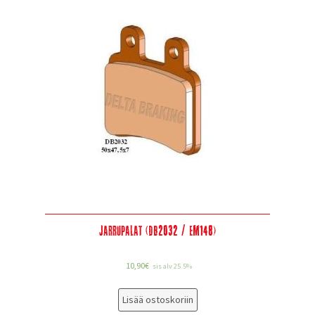
Jarrupalat (DB2032 / EM148)
10,90
€
sis alv 25.5%
Lisää ostoskoriin