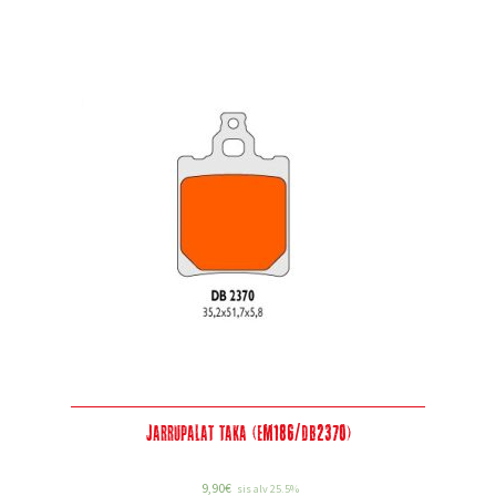
Jarrupalat taka (EM186/DB2370)
9,90
€
sis alv 25.5%