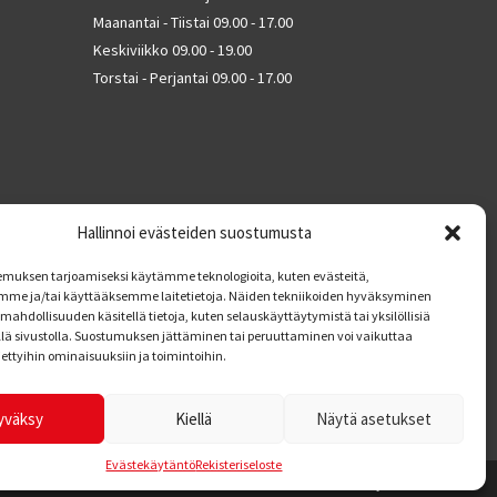
Maanantai - Tiistai 09.00 - 17.00
Keskiviikko 09.00 - 19.00
Torstai - Perjantai 09.00 - 17.00
Hallinnoi evästeiden suostumusta
muksen tarjoamiseksi käytämme teknologioita, kuten evästeitä,
mme ja/tai käyttääksemme laitetietoja. Näiden tekniikoiden hyväksyminen
mahdollisuuden käsitellä tietoja, kuten selauskäyttäytymistä tai yksilöllisiä
llä sivustolla. Suostumuksen jättäminen tai peruuttaminen voi vaikuttaa
tiettyihin ominaisuuksiin ja toimintoihin.
yväksy
Kiellä
Näytä asetukset
Evästekäytäntö
Rekisteriseloste
Kotisivut: Web Bond Oy