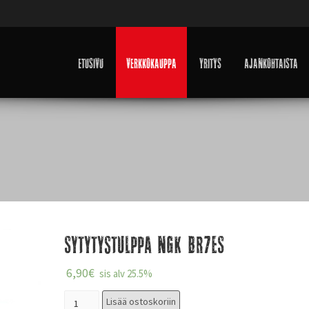
Etusivu
Verkkokauppa
Yritys
Ajankohtaista
Sytytystulppa NGK BR7ES
6,90
€
sis alv 25.5%
Lisää ostoskoriin