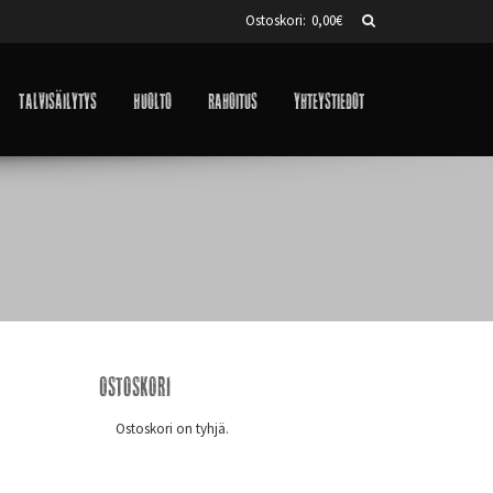
Ostoskori:
0,00
€
Talvisäilytys
Huolto
Rahoitus
Yhteystiedot
Ostoskori
Ostoskori on tyhjä.