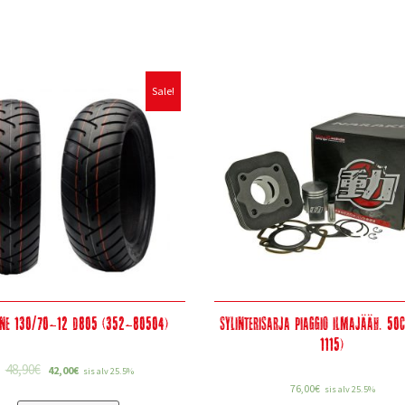
Sale!
one 130/70-12 D805 (352-80504)
Sylinterisarja Piaggio ilmajääh. 50
1115)
48,90
€
42,00
€
sis alv 25.5%
76,00
€
sis alv 25.5%