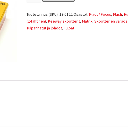
Tuotetunnus (SKU):
13-5122
Osastot:
F-act / Focus
,
Flash
,
Hu
(2-Tahtinen)
,
Keeway skootterit
,
Matrix
,
Skootterien varaos
Tulpanhatut ja johdot
,
Tulpat