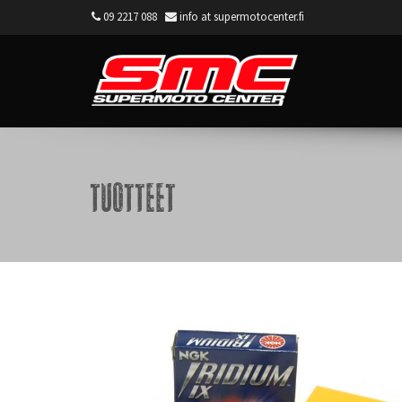
09 2217 088
info at supermotocenter.fi
Supermoto Center
Tuotteet