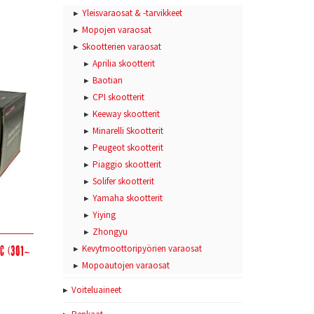
Yleisvaraosat & -tarvikkeet
Mopojen varaosat
Skootterien varaosat
Aprilia skootterit
Baotian
CPI skootterit
Keeway skootterit
Minarelli Skootterit
Peugeot skootterit
Piaggio skootterit
Solifer skootterit
Yamaha skootterit
Yiying
Zhongyu
cc (301-
Kevytmoottoripyörien varaosat
Mopoautojen varaosat
Voiteluaineet