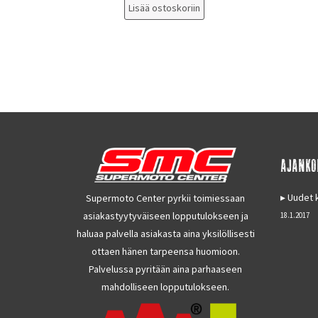
Lisää ostoskoriin
AJANKO
Uudet k
Supermoto Center pyrkii toimiessaan
asiakastyytyväiseen lopputulokseen ja
18.1.2017
haluaa palvella asiakasta aina yksilöllisesti
ottaen hänen tarpeensa huomioon.
Palvelussa pyritään aina parhaaseen
mahdolliseen lopputulokseen.