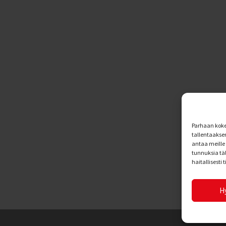
Parhaan koke
tallentaakse
antaa meille 
tunnuksia tä
haitallisesti 
H