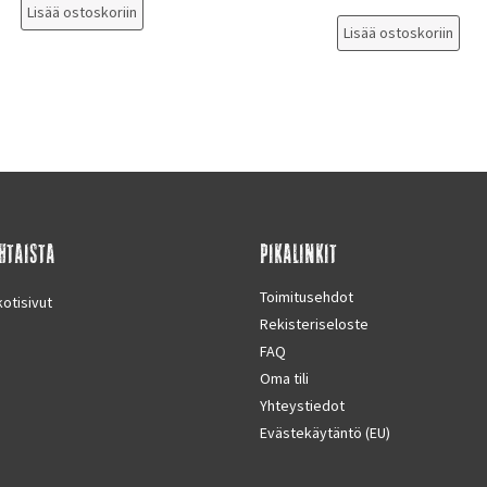
Lisää ostoskoriin
Lisää ostoskoriin
HTAISTA
PIKALINKIT
Toimitusehdot
otisivut
Rekisteriseloste
FAQ
Oma tili
Yhteystiedot
Evästekäytäntö (EU)