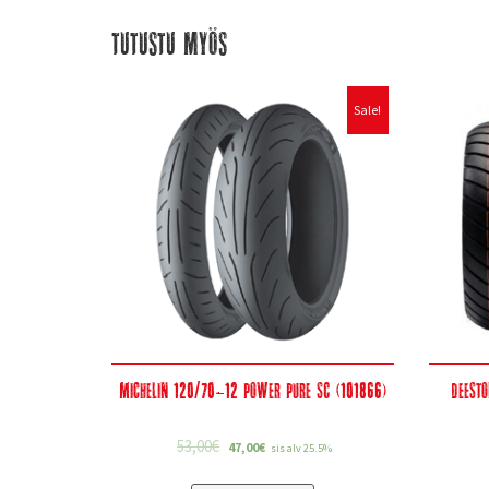
Tutustu myös
Sale!
Michelin 120/70-12 Power Pure SC (101866)
Deest
53,00
€
47,00
€
sis alv 25.5%