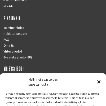
18.1.2017
PIKALINKIT
Toimitusehdot
Rekisteriseloste
FAQ
Oma tili
Yhteystiedot
Evästekäytäntö (EU)
YHTEYSTIEDOT
SUPERMOTO CENTER
Hallinnoi evästeiden
Masalantie 410
suostumusta
02430 MASALA (KIRKKONUMMI)
Parhaan kokemuksen tarjoamiseksi käytämme teknologioita, kuten evästeitä,
Finland
tallentaaksemme ja/tai käyttääksemme laitetietoja. Näiden tekniikoiden
hyväksyminen antaa meille mahdollisuuden käsitellä tietoja, kuten
Puh. 09 221 7088