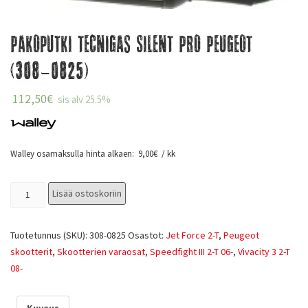
Pakoputki Tecnigas Silent Pro Peugeot
(308-0825)
112,50
€
sis alv 25.5%
Walley osamaksulla hinta alkaen:
9,00
€
/ kk
Lisää ostoskoriin
Tuotetunnus (SKU):
308-0825
Osastot:
Jet Force 2-T
,
Peugeot
skootterit
,
Skootterien varaosat
,
Speedfight III 2-T 06-
,
Vivacity 3 2-T
08-
Kuvaus