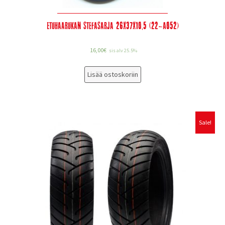
Etuhaarukan stefasarja 26x37x10,5 (22-A052)
16,00
€
sis alv 25.5%
Lisää ostoskoriin
Sale!