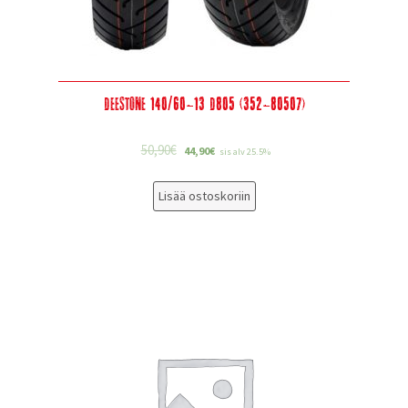
Deestone 140/60-13 D805 (352-80507)
50,90
€
44,90
€
sis alv 25.5%
Lisää ostoskoriin