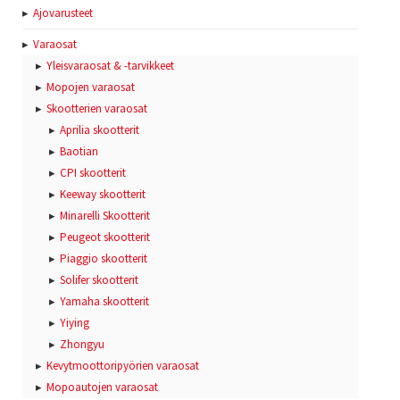
Ajovarusteet
Varaosat
Yleisvaraosat & -tarvikkeet
Mopojen varaosat
Skootterien varaosat
Aprilia skootterit
Baotian
CPI skootterit
Keeway skootterit
Minarelli Skootterit
Peugeot skootterit
Piaggio skootterit
Solifer skootterit
Yamaha skootterit
Yiying
Zhongyu
Kevytmoottoripyörien varaosat
Mopoautojen varaosat