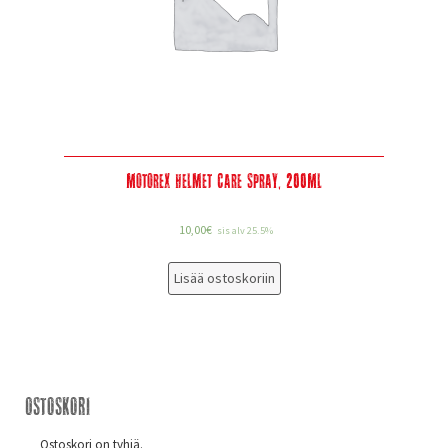
Motorex Helmet Care Spray, 200Ml
10,00
€
sis alv 25.5%
Lisää ostoskoriin
Ostoskori
Ostoskori on tyhjä.