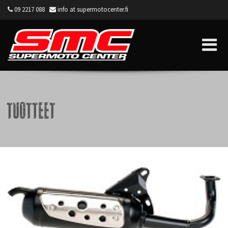
09 2217 088
info at supermotocenter.fi
Supermoto Center
Tuotteet