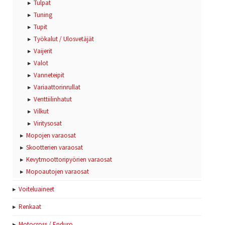
Tulpat
Tuning
Tupit
Työkalut / Ulosvetäjät
Vaijerit
Valot
Vanneteipit
Variaattorinrullat
Venttiilinhatut
Vilkut
Viritysosat
Mopojen varaosat
Skootterien varaosat
Kevytmoottoripyörien varaosat
Mopoautojen varaosat
Voiteluaineet
Renkaat
Motocross / Enduro