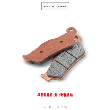
Lisää ostoskoriin
Jarrupalat etu Husqvarna
26,00
€
sis alv 25.5%