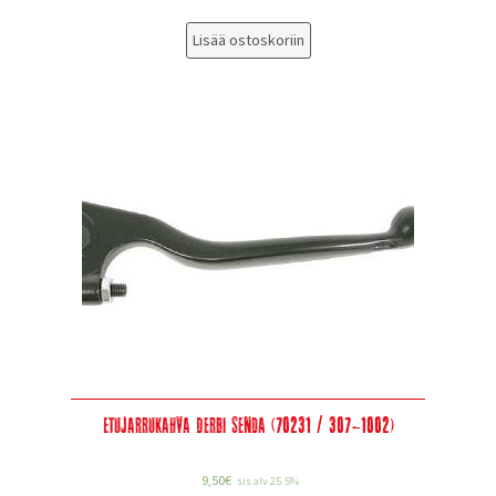
Lisää ostoskoriin
Etujarrukahva Derbi Senda (70231 / 307-1002)
9,50
€
sis alv 25.5%