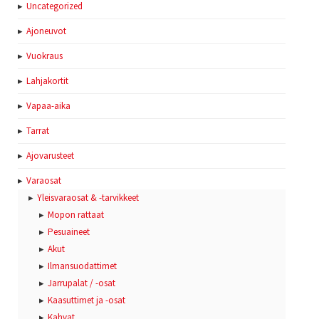
Uncategorized
Ajoneuvot
Vuokraus
Lahjakortit
Vapaa-aika
Tarrat
Ajovarusteet
Varaosat
Yleisvaraosat & -tarvikkeet
Mopon rattaat
Pesuaineet
Akut
Ilmansuodattimet
Jarrupalat / -osat
Kaasuttimet ja -osat
Kahvat