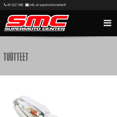
09 2217 088
info at supermotocenter.fi
Supermoto Center
Tuotteet