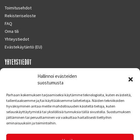
Toimitusehdot
Rekisteriseloste
FAQ
Oma tili
Yhteystiedot
Evästekäytäntö (EU)
YHTEYSTIEDOT
SUPERMOTO CENTER
Hallinnoi evästeiden
Masalantie 410
suostumusta
02430 MASALA (KIRKKONUMMI)
Parhaan kokemuksen tarjoamiseksi käytämme teknologioita, kuten evästeitä,
Finland
tallentaaksemme ja/tai käyttääksemme laitetietoja. Näiden tekniikoiden
hyväksyminen antaa meille mahdollisuuden käsitellä tietoja, kuten
Puh. 09 221 7088
selauskäyttäytymistä tai yksilöllisiä tunnuksia tällä sivustolla. Suostumuksen
info at supermotocenter.fi
jättäminen tai peruuttaminen voi vaikuttaa haitallisesti tiettyihin
ominaisuuksiin ja toimintoihin.
Liikkeen aukioloajat
Maanantai - Tiistai 09.00 - 17.00