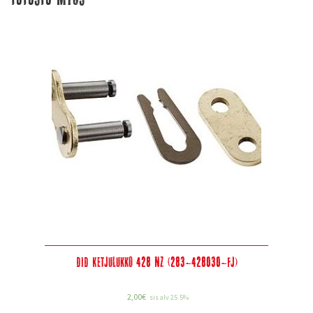
DID Ketjulukko 428 NZ (283-428030-FJ)
2,00
€
sis alv 25.5%