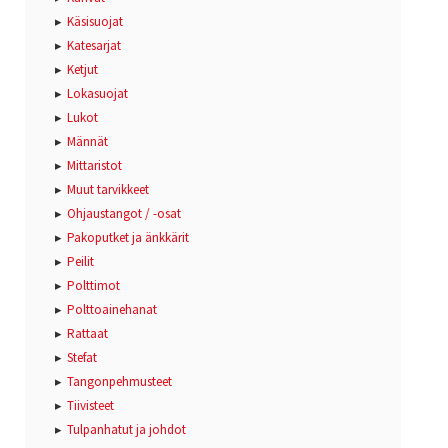
Käsisuojat
Katesarjat
Ketjut
Lokasuojat
Lukot
Männät
Mittaristot
Muut tarvikkeet
Ohjaustangot / -osat
Pakoputket ja änkkärit
Peilit
Polttimot
Polttoainehanat
Rattaat
Stefat
Tangonpehmusteet
Tiivisteet
Tulpanhatut ja johdot