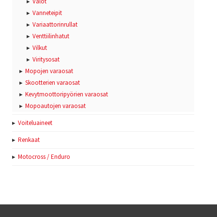
Valot
Vanneteipit
Variaattorinrullat
Venttiilinhatut
Vilkut
Viritysosat
Mopojen varaosat
Skootterien varaosat
Kevytmoottoripyörien varaosat
Mopoautojen varaosat
Voiteluaineet
Renkaat
Motocross / Enduro