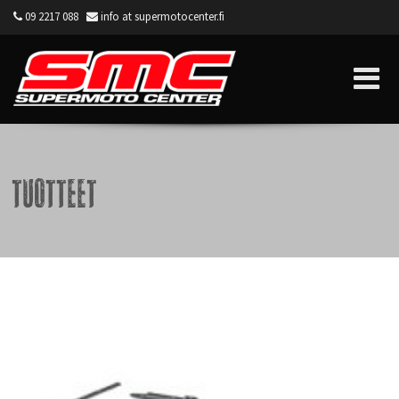
09 2217 088
info at supermotocenter.fi
Supermoto Center
Tuotteet