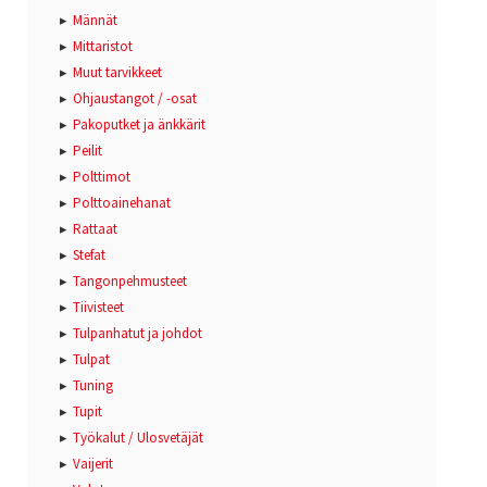
Männät
Mittaristot
Muut tarvikkeet
Ohjaustangot / -osat
Pakoputket ja änkkärit
Peilit
Polttimot
Polttoainehanat
Rattaat
Stefat
Tangonpehmusteet
Tiivisteet
Tulpanhatut ja johdot
Tulpat
Tuning
Tupit
Työkalut / Ulosvetäjät
Vaijerit