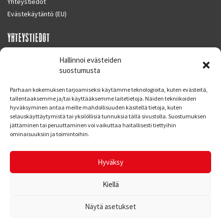
Yhteystiedot
Evästekäytäntö (EU)
YHTEYSTIEDOT
SUPERMOTO CENTER
Hallinnoi evästeiden
Masalantie 410
suostumusta
02430 MASALA (KIRKKONUMMI)
Parhaan kokemuksen tarjoamiseksi käytämme teknologioita, kuten evästeitä,
Finland
tallentaaksemme ja/tai käyttääksemme laitetietoja. Näiden tekniikoiden
hyväksyminen antaa meille mahdollisuuden käsitellä tietoja, kuten
Puh. 09 221 7088
selauskäyttäytymistä tai yksilöllisiä tunnuksia tällä sivustolla. Suostumuksen
info at supermotocenter.fi
jättäminen tai peruuttaminen voi vaikuttaa haitallisesti tiettyihin
ominaisuuksiin ja toimintoihin.
Liikkeen aukioloajat
Maanantai - Tiistai 09.00 - 17.00
Hyväksy
Keskiviikko 09.00 - 19.00
Torstai - Perjantai 09.00 - 17.00
Kiellä
Näytä asetukset
© Supermoto Center