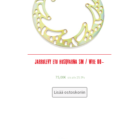
Jarrulevy etu Husqvarna SM / WRE 00-
75,00
€
sis alv 25.5%
Lisää ostoskoriin