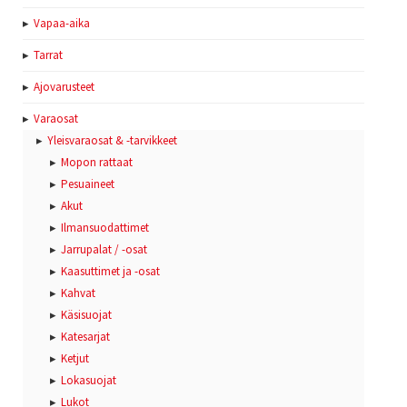
Vapaa-aika
Tarrat
Ajovarusteet
Varaosat
Yleisvaraosat & -tarvikkeet
Mopon rattaat
Pesuaineet
Akut
Ilmansuodattimet
Jarrupalat / -osat
Kaasuttimet ja -osat
Kahvat
Käsisuojat
Katesarjat
Ketjut
Lokasuojat
Lukot