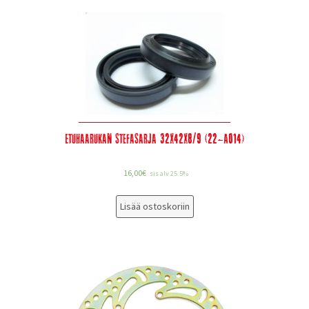
Etuhaarukan stefasarja 32x42x8/9 (22-A014)
16,00
€
sis alv 25.5%
Lisää ostoskoriin