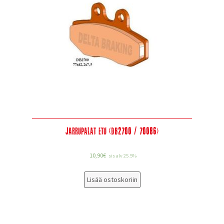
Jarrupalat etu (DB2700 / 70086)
10,90
€
sis alv 25.5%
Lisää ostoskoriin