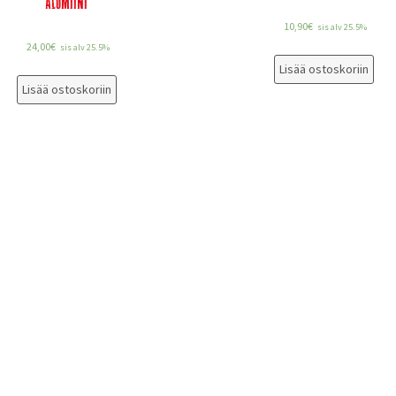
ALUMIINI
10,90
€
sis alv 25.5%
24,00
€
sis alv 25.5%
Lisää ostoskoriin
Lisää ostoskoriin