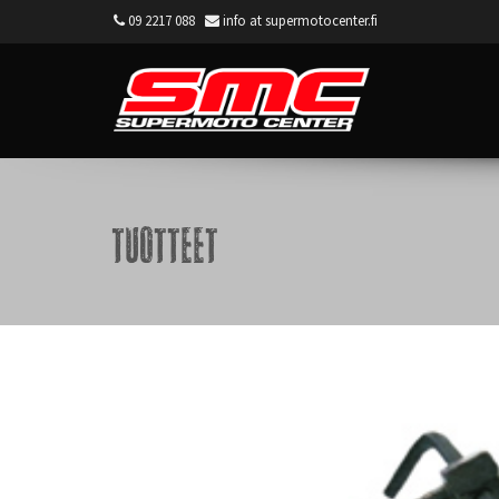
09 2217 088
info at supermotocenter.fi
Supermoto Center
Tuotteet