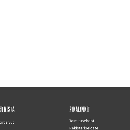
HTAISTA
PIKALINKIT
Toimitusehdot
otisivut
Rekisteriseloste