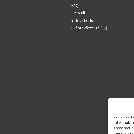
FAQ
Oma tili
Yhteystiedot
Evästekäytäntö (EU)
Parhaan koke
tallentaakse
antaa meille 
tunnuksia tä