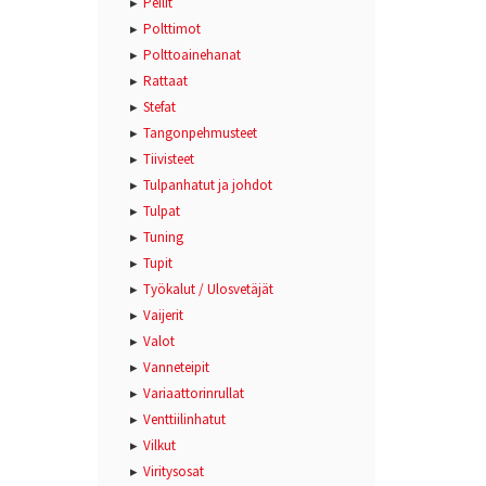
Peilit
Polttimot
Polttoainehanat
Rattaat
Stefat
Tangonpehmusteet
Tiivisteet
Tulpanhatut ja johdot
Tulpat
Tuning
Tupit
Työkalut / Ulosvetäjät
Vaijerit
Valot
Vanneteipit
Variaattorinrullat
Venttiilinhatut
Vilkut
Viritysosat