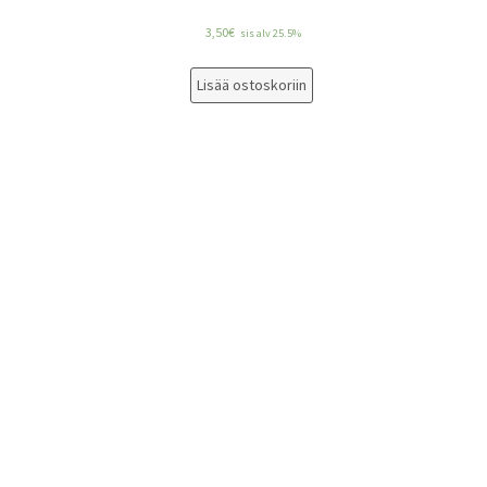
3,50
€
sis alv 25.5%
Lisää ostoskoriin