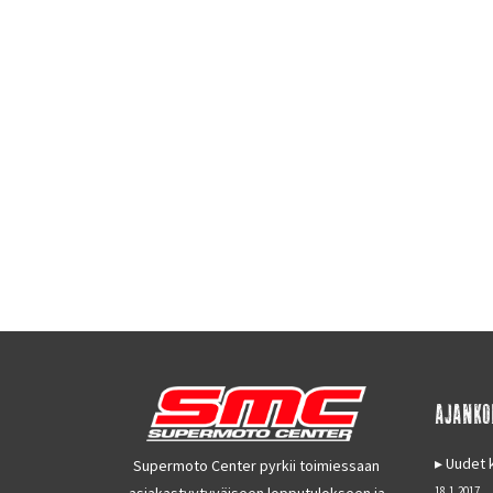
AJANKO
Uudet k
Supermoto Center pyrkii toimiessaan
asiakastyytyväiseen lopputulokseen ja
18.1.2017