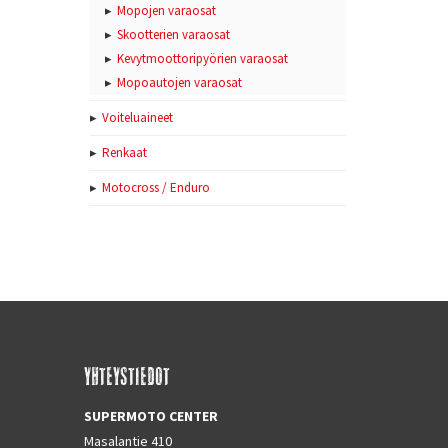
Mopojen varaosat
Skootterien varaosat
Kevytmoottoripyörien varaosat
Mopoautojen varaosat
Voiteluaineet
Renkaat
Motocross / Enduro
YHTEYSTIEDOT
SUPERMOTO CENTER
Masalantie 410