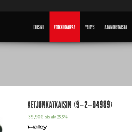
Etusivu
Verkkokauppa
Yritys
Ajankohtaista
Ketjunkatkaisin (9-2-04989)
39,90
€
sis alv 25.5%