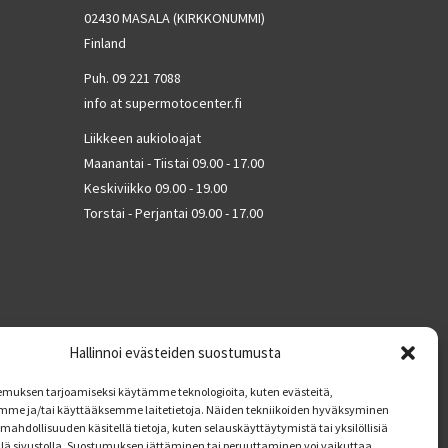
02430 MASALA (KIRKKONUMMI)
Finland
Puh. 09 221 7088
info at supermotocenter.fi
Liikkeen aukioloajat
Maanantai - Tiistai 09.00 - 17.00
Keskiviikko 09.00 - 19.00
Torstai - Perjantai 09.00 - 17.00
Hallinnoi evästeiden suostumusta
muksen tarjoamiseksi käytämme teknologioita, kuten evästeitä,
mme ja/tai käyttääksemme laitetietoja. Näiden tekniikoiden hyväksyminen
mahdollisuuden käsitellä tietoja, kuten selauskäyttäytymistä tai yksilöllisiä
llä sivustolla. Suostumuksen jättäminen tai peruuttaminen voi vaikuttaa