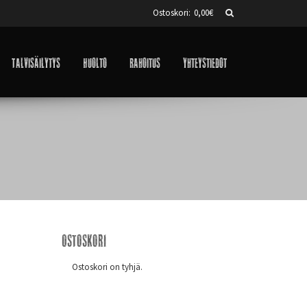
Ostoskori:
0,00
€
Talvisäilytys
Huolto
Rahoitus
Yhteystiedot
Ostoskori
Ostoskori on tyhjä.