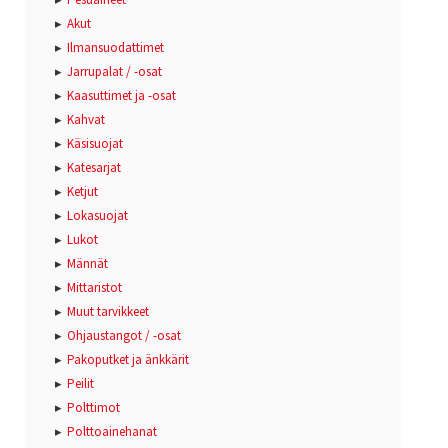
Akut
Ilmansuodattimet
Jarrupalat / -osat
Kaasuttimet ja -osat
Kahvat
Käsisuojat
Katesarjat
Ketjut
Lokasuojat
Lukot
Männät
Mittaristot
Muut tarvikkeet
Ohjaustangot / -osat
Pakoputket ja änkkärit
Peilit
Polttimot
Polttoainehanat