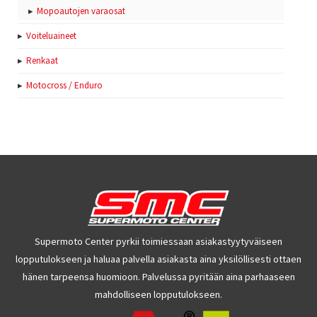
Mopoautojen varaosat
Voiteluaineet
Renkaat
Motocross / Enduro
Supermoto Center pyrkii toimiessaan asiakastyytyväiseen
lopputulokseen ja haluaa palvella asiakasta aina yksilöllisesti ottaen
hänen tarpeensa huomioon. Palvelussa pyritään aina parhaaseen
mahdolliseen lopputulokseen.