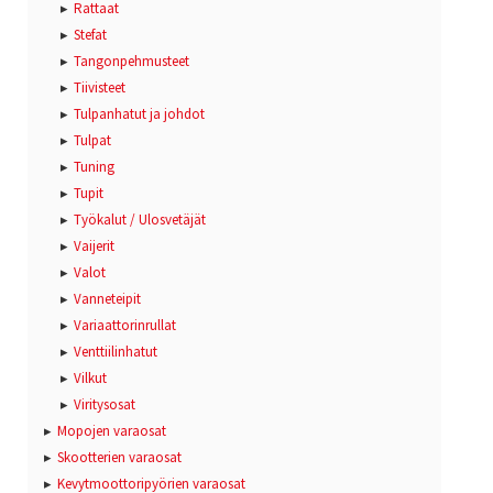
Rattaat
Stefat
Tangonpehmusteet
Tiivisteet
Tulpanhatut ja johdot
Tulpat
Tuning
Tupit
Työkalut / Ulosvetäjät
Vaijerit
Valot
Vanneteipit
Variaattorinrullat
Venttiilinhatut
Vilkut
Viritysosat
Mopojen varaosat
Skootterien varaosat
Kevytmoottoripyörien varaosat