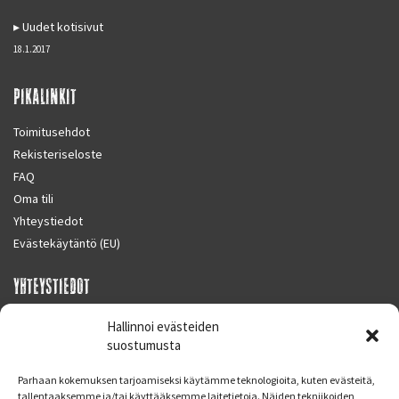
Uudet kotisivut
18.1.2017
PIKALINKIT
Toimitusehdot
Rekisteriseloste
FAQ
Oma tili
Yhteystiedot
Evästekäytäntö (EU)
YHTEYSTIEDOT
SUPERMOTO CENTER
Hallinnoi evästeiden
Masalantie 410
suostumusta
02430 MASALA (KIRKKONUMMI)
Parhaan kokemuksen tarjoamiseksi käytämme teknologioita, kuten evästeitä,
Finland
tallentaaksemme ja/tai käyttääksemme laitetietoja. Näiden tekniikoiden