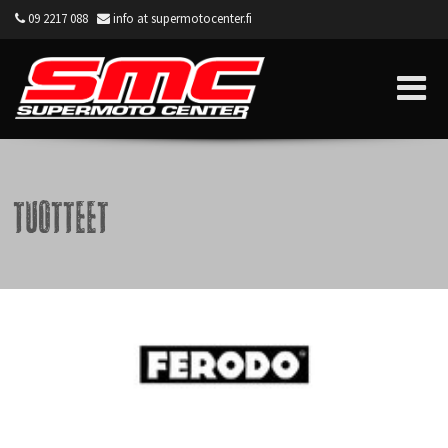
09 2217 088
info at supermotocenter.fi
Supermoto Center
Tuotteet