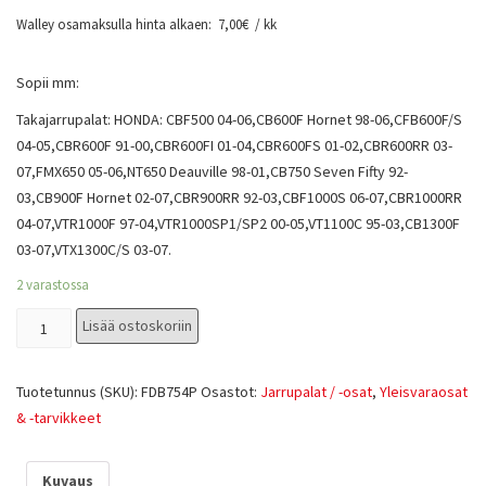
Walley osamaksulla hinta alkaen:
7,00
€
/ kk
Sopii mm:
Takajarrupalat: HONDA: CBF500 04-06,CB600F Hornet 98-06,CFB600F/S
04-05,CBR600F 91-00,CBR600FI 01-04,CBR600FS 01-02,CBR600RR 03-
07,FMX650 05-06,NT650 Deauville 98-01,CB750 Seven Fifty 92-
03,CB900F Hornet 02-07,CBR900RR 92-03,CBF1000S 06-07,CBR1000RR
04-07,VTR1000F 97-04,VTR1000SP1/SP2 00-05,VT1100C 95-03,CB1300F
03-07,VTX1300C/S 03-07.
2 varastossa
Lisää ostoskoriin
Tuotetunnus (SKU):
FDB754P
Osastot:
Jarrupalat / -osat
,
Yleisvaraosat
& -tarvikkeet
Kuvaus