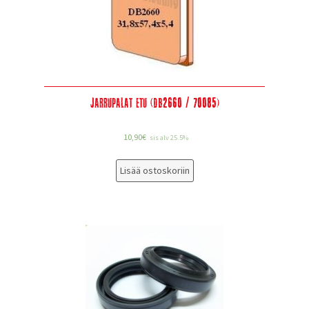
Jarrupalat etu (DB2660 / 70085)
10,90
€
sis alv 25.5%
Lisää ostoskoriin