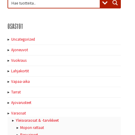
Osastot
Uncategorized
Ajoneuvot
Vuokraus
Lahjakortit
Vapaa-aika
Tarrat
Ajovarusteet
Varaosat
Yleisvaraosat & -tarvikkeet
Mopon rattaat
Pesuaineet