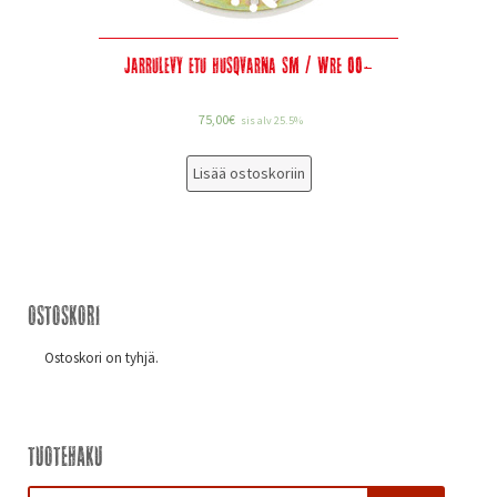
Jarrulevy etu Husqvarna SM / WRE 00-
75,00
€
sis alv 25.5%
Lisää ostoskoriin
Ostoskori
Ostoskori on tyhjä.
Tuotehaku