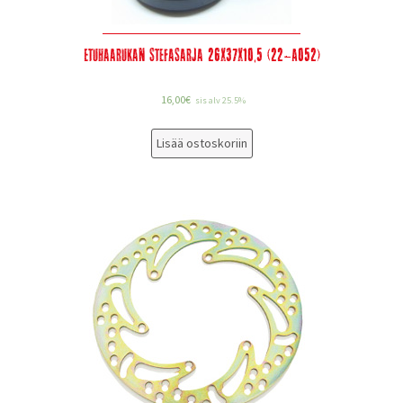
Etuhaarukan stefasarja 26x37x10,5 (22-A052)
16,00
€
sis alv 25.5%
Lisää ostoskoriin