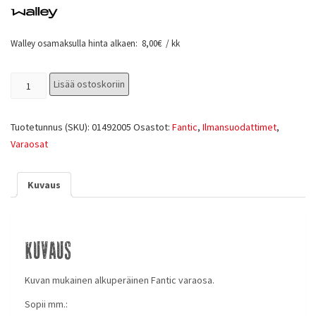
Walley osamaksulla hinta alkaen:
8,00
€
/ kk
Lisää ostoskoriin
Tuotetunnus (SKU):
01492005
Osastot:
Fantic
,
Ilmansuodattimet
,
Varaosat
Kuvaus
Kuvaus
Kuvan mukainen alkuperäinen Fantic varaosa.
Sopii mm.: