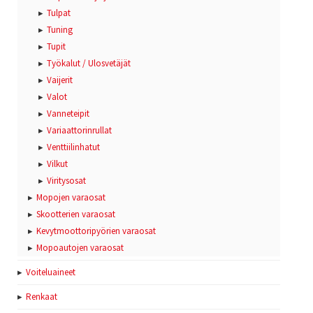
Tulpat
Tuning
Tupit
Työkalut / Ulosvetäjät
Vaijerit
Valot
Vanneteipit
Variaattorinrullat
Venttiilinhatut
Vilkut
Viritysosat
Mopojen varaosat
Skootterien varaosat
Kevytmoottoripyörien varaosat
Mopoautojen varaosat
Voiteluaineet
Renkaat