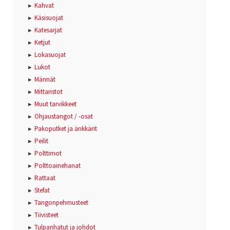
Kahvat
Käsisuojat
Katesarjat
Ketjut
Lokasuojat
Lukot
Männät
Mittaristot
Muut tarvikkeet
Ohjaustangot / -osat
Pakoputket ja änkkärit
Peilit
Polttimot
Polttoainehanat
Rattaat
Stefat
Tangonpehmusteet
Tiivisteet
Tulpanhatut ja johdot