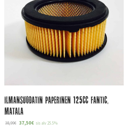
Ilmansuodatin paperinen 125cc Fantic,
Matala
37,50
€
38,99
€
sis alv 25.5%