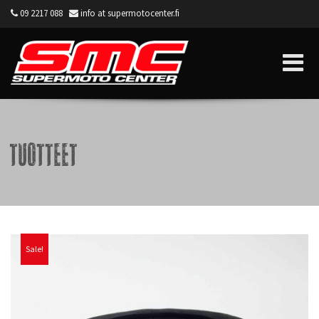
09 2217 088
info at supermotocenter.fi
Supermoto Center
Tuotteet
Sale!