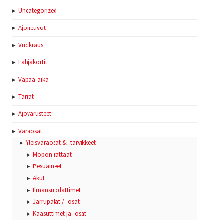
Uncategorized
Ajoneuvot
Vuokraus
Lahjakortit
Vapaa-aika
Tarrat
Ajovarusteet
Varaosat
Yleisvaraosat & -tarvikkeet
Mopon rattaat
Pesuaineet
Akut
Ilmansuodattimet
Jarrupalat / -osat
Kaasuttimet ja -osat