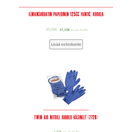
Ilmansuodatin paperinen 125cc Fantic, Korkea
39,00
€
37,50
€
sis alv 25.5%
Lisää ostoskoriin
Twin Air Nitrile Rubber käsineet (7728)
4,00
€
sis alv 25.5%