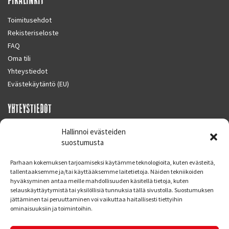
Toimitusehdot
Rekisteriseloste
FAQ
Oma tili
Yhteystiedot
Evästekäytäntö (EU)
YHTEYSTIEDOT
SUPERMOTO CENTER
Hallinnoi evästeiden
Masalantie 410
suostumusta
02430 MASALA (KIRKKONUMMI)
Parhaan kokemuksen tarjoamiseksi käytämme teknologioita, kuten evästeitä,
Finland
tallentaaksemme ja/tai käyttääksemme laitetietoja. Näiden tekniikoiden
hyväksyminen antaa meille mahdollisuuden käsitellä tietoja, kuten
Puh. 09 221 7088
selauskäyttäytymistä tai yksilöllisiä tunnuksia tällä sivustolla. Suostumuksen
info at supermotocenter.fi
jättäminen tai peruuttaminen voi vaikuttaa haitallisesti tiettyihin
ominaisuuksiin ja toimintoihin.
Liikkeen aukioloajat
Maanantai - Tiistai 09.00 - 17.00