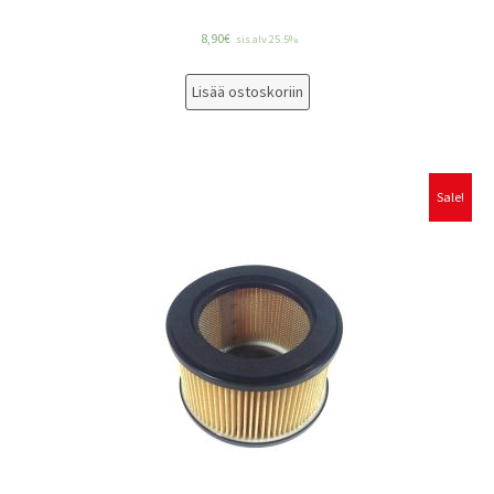
8,90
€
sis alv 25.5%
Lisää ostoskoriin
Sale!