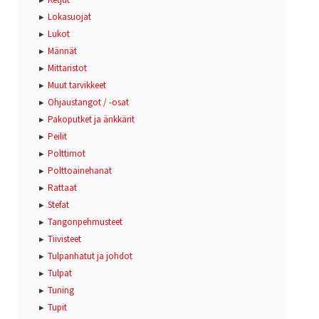
Lokasuojat
Lukot
Männät
Mittaristot
Muut tarvikkeet
Ohjaustangot / -osat
Pakoputket ja änkkärit
Peilit
Polttimot
Polttoainehanat
Rattaat
Stefat
Tangonpehmusteet
Tiivisteet
Tulpanhatut ja johdot
Tulpat
Tuning
Tupit