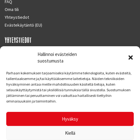
FAQ
Oma tili
Yhteystiedot
Evästekäytäntö (EU)
YHTEYSTIEDOT
SUPERMOTO CENTER
Hallinnoi evästeiden
Masalantie 410
suostumusta
02430 MASALA (KIRKKONUMMI)
Parhaan kokemuksen tarjoamiseksi käytämme teknologioita, kuten evästeitä,
Finland
tallentaaksemme ja/tai käyttääksemme laitetietoja. Näiden tekniikoiden
hyväksyminen antaa meille mahdollisuuden käsitellä tietoja, kuten
Puh. 09 221 7088
selauskäyttäytymistä tai yksilöllisiä tunnuksia tällä sivustolla. Suostumuksen
info at supermotocenter.fi
jättäminen tai peruuttaminen voi vaikuttaa haitallisesti tiettyihin
ominaisuuksiin ja toimintoihin.
Liikkeen aukioloajat
Maanantai - Tiistai 09.00 - 17.00
Hyväksy
Keskiviikko 09.00 - 19.00
Torstai - Perjantai 09.00 - 17.00
Kiellä