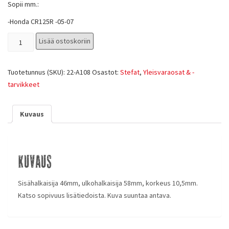
Sopii mm.:
-Honda CR125R -05-07
Lisää ostoskoriin
Tuotetunnus (SKU):
22-A108
Osastot:
Stefat
,
Yleisvaraosat & -
tarvikkeet
Kuvaus
Kuvaus
Sisähalkaisija 46mm, ulkohalkaisija 58mm, korkeus 10,5mm.
Katso sopivuus lisätiedoista. Kuva suuntaa antava.