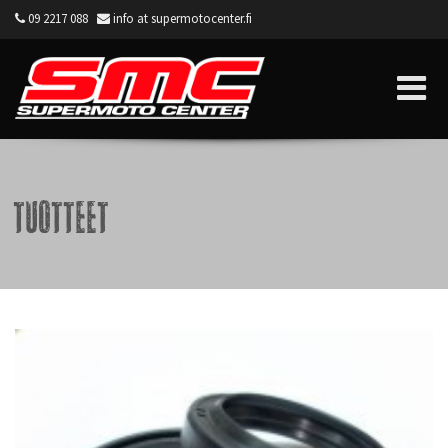
09 2217 088
info at supermotocenter.fi
Supermoto Center
Tuotteet