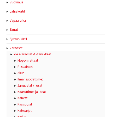
Vuokraus
Lahjakortit
Vapaa-aika
Tarrat
Ajovarusteet
Varaosat
Yleisvaraosat & -tarvikkeet
Mopon rattaat
Pesuaineet
Akut
Ilmansuodattimet
Jarrupalat / -osat
Kaasuttimet ja -osat
Kahvat
Käsisuojat
Katesarjat
Ketjut