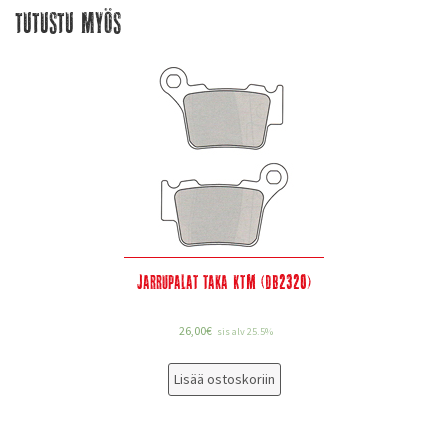
Tutustu myös
Jarrupalat taka KTM (DB2320)
26,00
€
sis alv 25.5%
Lisää ostoskoriin