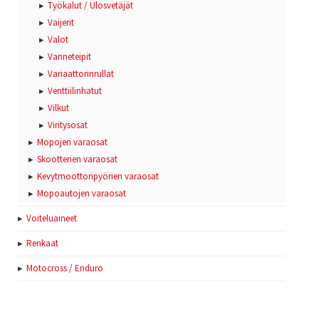
Työkalut / Ulosvetäjät
Vaijerit
Valot
Vanneteipit
Variaattorinrullat
Venttiilinhatut
Vilkut
Viritysosat
Mopojen varaosat
Skootterien varaosat
Kevytmoottoripyörien varaosat
Mopoautojen varaosat
Voiteluaineet
Renkaat
Motocross / Enduro