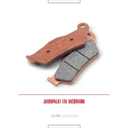
Jarrupalat etu Husqvarna
26,00
€
sis alv 25.5%