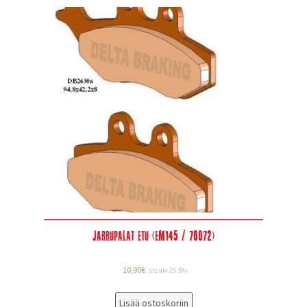
Jarrupalat etu (EM145 / 70072)
10,90
€
sis alv 25.5%
Lisää ostoskoriin