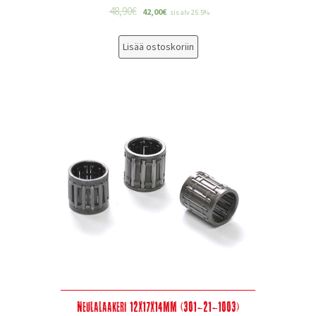
48,90
€
42,00
€
sis alv 25.5%
Lisää ostoskoriin
Neulalaakeri 12x17x14mm (301-21-1003)