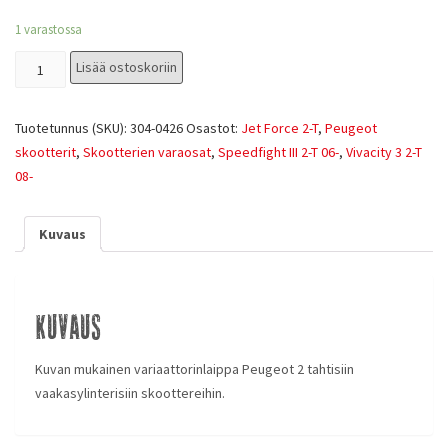
1 varastossa
Lisää ostoskoriin
Tuotetunnus (SKU):
304-0426
Osastot:
Jet Force 2-T
,
Peugeot
skootterit
,
Skootterien varaosat
,
Speedfight III 2-T 06-
,
Vivacity 3 2-T
08-
Kuvaus
Kuvaus
Kuvan mukainen variaattorinlaippa Peugeot 2 tahtisiin
vaakasylinterisiin skoottereihin.