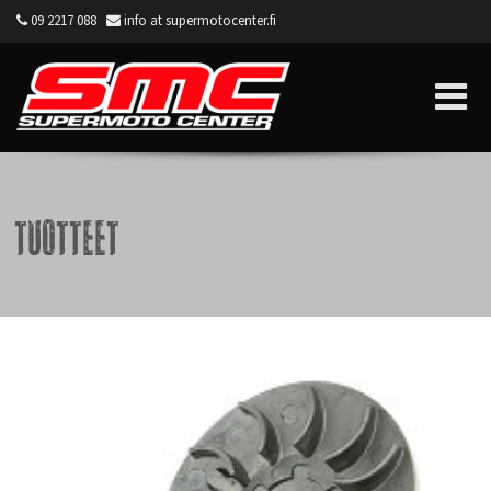
09 2217 088
info at supermotocenter.fi
Supermoto Center
Tuotteet