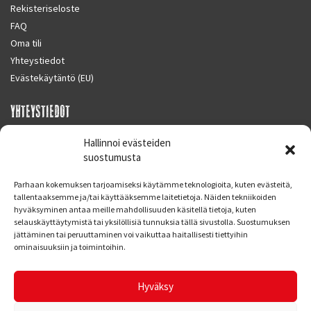
Rekisteriseloste
FAQ
Oma tili
Yhteystiedot
Evästekäytäntö (EU)
YHTEYSTIEDOT
SUPERMOTO CENTER
Hallinnoi evästeiden
Masalantie 410
suostumusta
02430 MASALA (KIRKKONUMMI)
Parhaan kokemuksen tarjoamiseksi käytämme teknologioita, kuten evästeitä,
Finland
tallentaaksemme ja/tai käyttääksemme laitetietoja. Näiden tekniikoiden
hyväksyminen antaa meille mahdollisuuden käsitellä tietoja, kuten
Puh. 09 221 7088
selauskäyttäytymistä tai yksilöllisiä tunnuksia tällä sivustolla. Suostumuksen
info at supermotocenter.fi
jättäminen tai peruuttaminen voi vaikuttaa haitallisesti tiettyihin
ominaisuuksiin ja toimintoihin.
Liikkeen aukioloajat
Maanantai - Tiistai 09.00 - 17.00
Hyväksy
Keskiviikko 09.00 - 19.00
Torstai - Perjantai 09.00 - 17.00