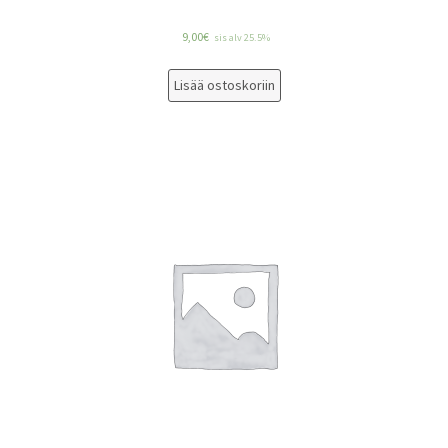
9,00
€
sis alv 25.5%
Lisää ostoskoriin