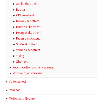
Aprilia skootterit
Baotian
CPI skootterit
Keeway skootterit
Minarelli Skootterit
Peugeot skootterit
Piaggio skootterit
Solifer skootterit
Yamaha skootterit
Yiying
Zhongyu
Kevytmoottoripyörien varaosat
Mopoautojen varaosat
Voiteluaineet
Renkaat
Motocross / Enduro