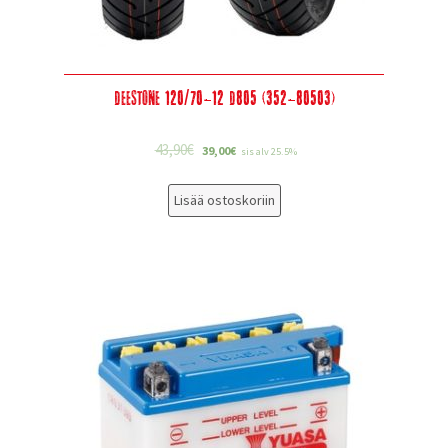
Deestone 120/70-12 D805 (352-80503)
43,90
€
39,00
€
sis alv 25.5%
Lisää ostoskoriin