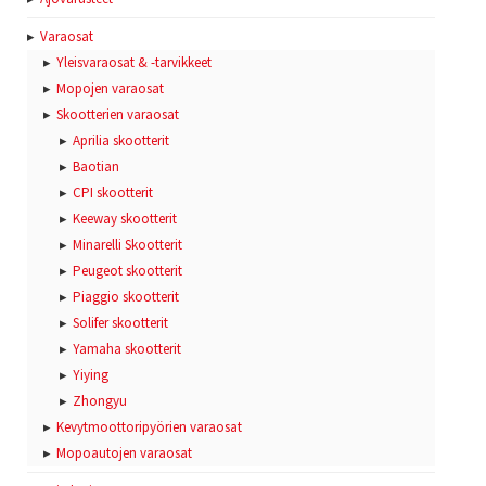
Varaosat
Yleisvaraosat & -tarvikkeet
Mopojen varaosat
Skootterien varaosat
Aprilia skootterit
Baotian
CPI skootterit
Keeway skootterit
Minarelli Skootterit
Peugeot skootterit
Piaggio skootterit
Solifer skootterit
Yamaha skootterit
Yiying
Zhongyu
Kevytmoottoripyörien varaosat
Mopoautojen varaosat