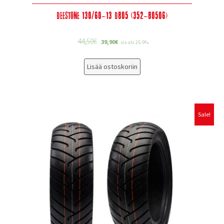
Deestone 130/60-13 D805 (352-80506)
44,50
€
39,90
€
sis alv 25.5%
Lisää ostoskoriin
Sale!