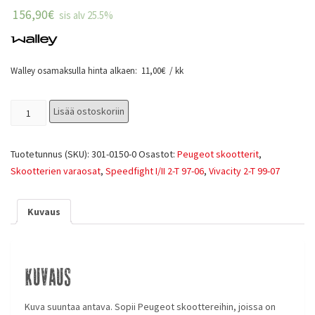
156,90
€
sis alv 25.5%
Walley osamaksulla hinta alkaen:
11,00
€
/ kk
Lisää ostoskoriin
Tuotetunnus (SKU):
301-0150-0
Osastot:
Peugeot skootterit
,
Skootterien varaosat
,
Speedfight I/II 2-T 97-06
,
Vivacity 2-T 99-07
Kuvaus
Kuvaus
Kuva suuntaa antava. Sopii Peugeot skoottereihin, joissa on