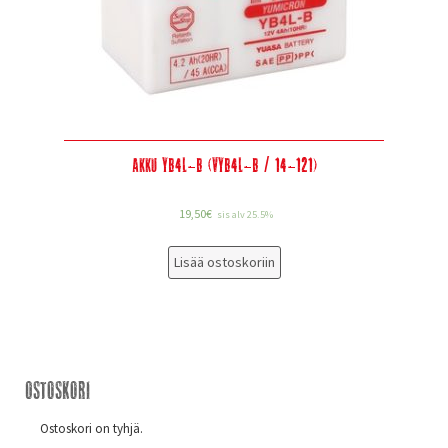
Akku YB4L-B (VYB4L-B / 14-121)
19,50
€
sis alv 25.5%
Lisää ostoskoriin
Ostoskori
Ostoskori on tyhjä.