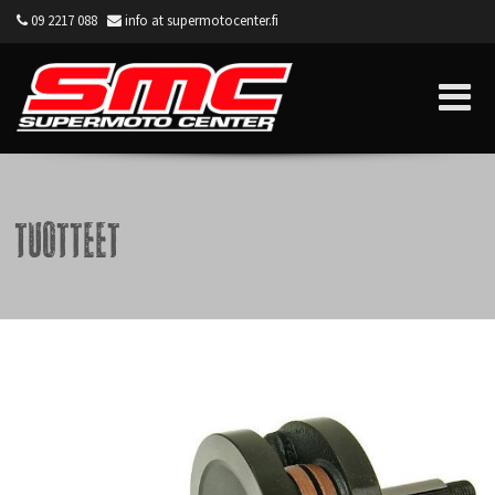
09 2217 088
info at supermotocenter.fi
Supermoto Center
Tuotteet