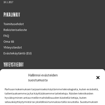
18.1.2017
PIKALINKIT
Toimitusehdot
Rekisteriseloste
FAQ
Oma tili
Yhteystiedot
Evästekäytäntö (EU)
YHTEYSTIEDOT
SUPERMOTO CENTER
Hallinnoi evästeiden
Masalantie 410
suostumusta
02430 MASALA (KIRKKONUMMI)
Parhaan kokemuksen tarjoamiseksi käytämme teknologioita, kuten evästeitä,
Finland
tallentaaksemme ja/tai käyttääksemme laitetietoja. Näiden tekniikoiden
hyväksyminen antaa meille mahdollisuuden käsitellä tietoja, kuten
Puh. 09 221 7088
selauskäyttäytymistä tai yksilöllisiä tunnuksia tällä sivustolla. Suostumuksen