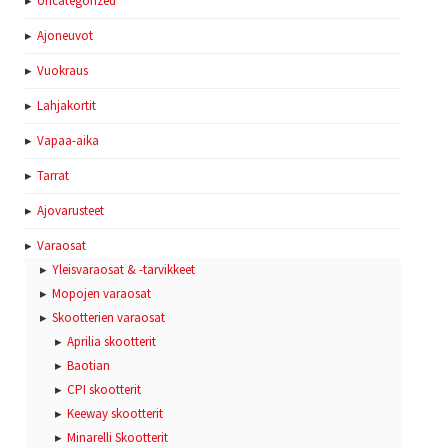
Uncategorized
Ajoneuvot
Vuokraus
Lahjakortit
Vapaa-aika
Tarrat
Ajovarusteet
Varaosat
Yleisvaraosat & -tarvikkeet
Mopojen varaosat
Skootterien varaosat
Aprilia skootterit
Baotian
CPI skootterit
Keeway skootterit
Minarelli Skootterit