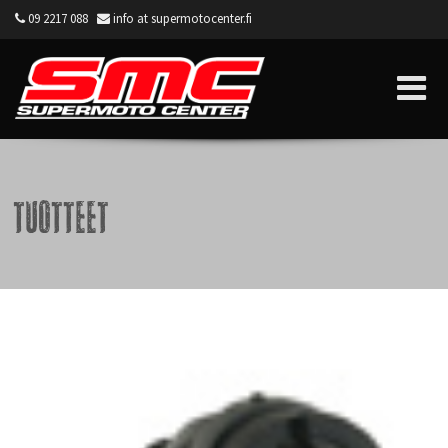
09 2217 088
info at supermotocenter.fi
Supermoto Center
Tuotteet