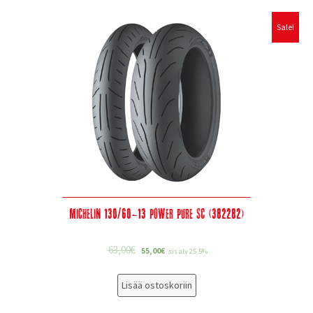
Sale!
Michelin 130/60-13 Power Pure SC (382282)
63,00
€
55,00
€
sis alv 25.5%
Lisää ostoskoriin