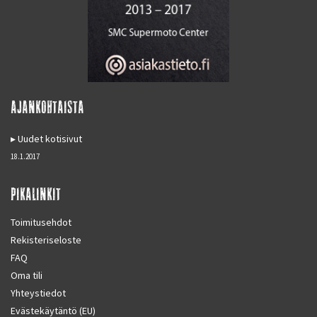
AJANKOHTAISTA
Uudet kotisivut
18.1.2017
PIKALINKIT
Toimitusehdot
Rekisteriseloste
FAQ
Oma tili
Yhteystiedot
Evästekäytäntö (EU)