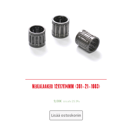
Neulalaakeri 12x17x14mm (301-21-1003)
9,00
€
sis alv 25.5%
Lisää ostoskoriin