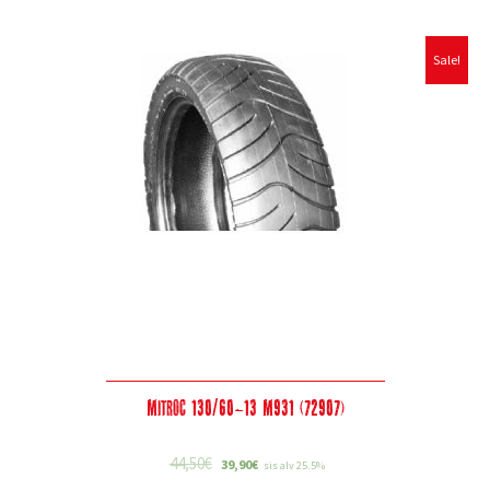
Sale!
Mitroc 130/60-13 M931 (72907)
44,50
€
39,90
€
sis alv 25.5%