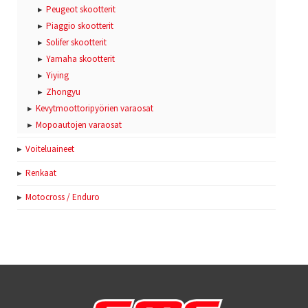
Peugeot skootterit
Piaggio skootterit
Solifer skootterit
Yamaha skootterit
Yiying
Zhongyu
Kevytmoottoripyörien varaosat
Mopoautojen varaosat
Voiteluaineet
Renkaat
Motocross / Enduro