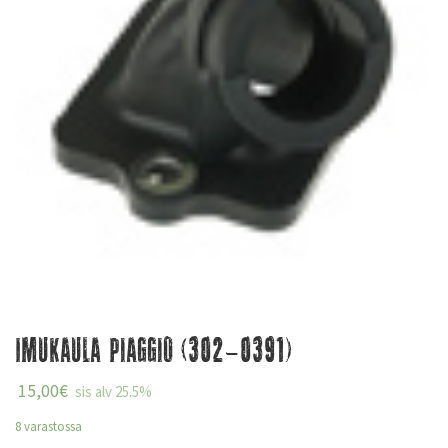
Imukaula Piaggio (302-0391)
15,00
€
sis alv 25.5%
8 varastossa