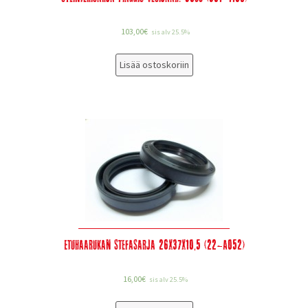
103,00
€
sis alv 25.5%
Lisää ostoskoriin
Etuhaarukan stefasarja 26x37x10,5 (22-A052)
16,00
€
sis alv 25.5%