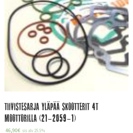
Tiivistesarja yläpää skootterit 4T
moottorilla (21-2059-1)
46,90
€
sis alv 25.5%