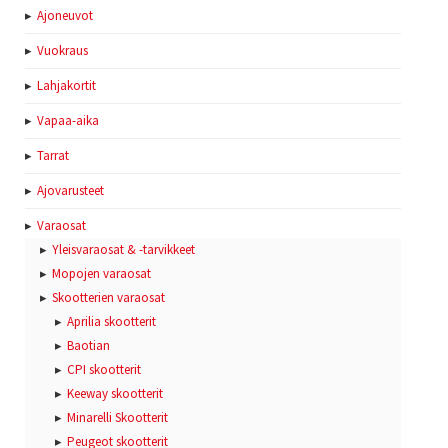
Ajoneuvot
Vuokraus
Lahjakortit
Vapaa-aika
Tarrat
Ajovarusteet
Varaosat
Yleisvaraosat & -tarvikkeet
Mopojen varaosat
Skootterien varaosat
Aprilia skootterit
Baotian
CPI skootterit
Keeway skootterit
Minarelli Skootterit
Peugeot skootterit