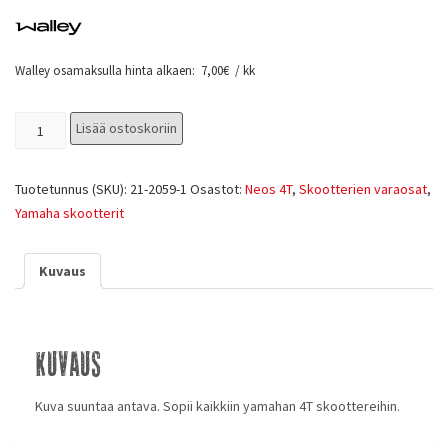
Walley osamaksulla hinta alkaen:
7,00
€
/ kk
Lisää ostoskoriin
Tuotetunnus (SKU):
21-2059-1
Osastot:
Neos 4T
,
Skootterien varaosat
,
Yamaha skootterit
Kuvaus
Kuvaus
Kuva suuntaa antava. Sopii kaikkiin yamahan 4T skoottereihin.