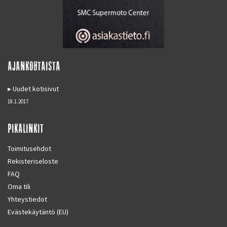
AJANKOHTAISTA
Uudet kotisivut
18.1.2017
PIKALINKIT
Toimitusehdot
Rekisteriseloste
FAQ
Oma tili
Yhteystiedot
Evästekäytäntö (EU)