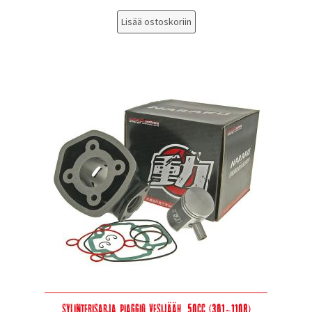
Lisää ostoskoriin
Sylinterisarja Piaggio vesijääh. 50cc (301-1108)