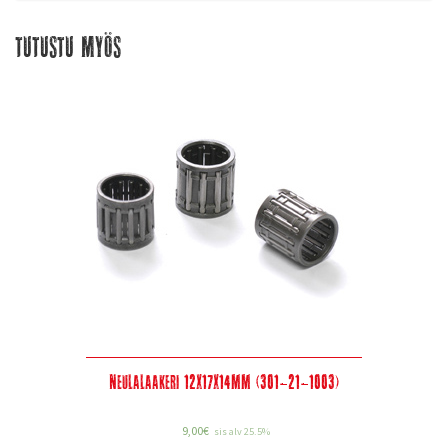
Tutustu myös
Neulalaakeri 12x17x14mm (301-21-1003)
9,00
€
sis alv 25.5%