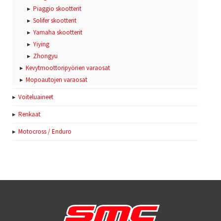
Piaggio skootterit
Solifer skootterit
Yamaha skootterit
Yiying
Zhongyu
Kevytmoottoripyörien varaosat
Mopoautojen varaosat
Voiteluaineet
Renkaat
Motocross / Enduro