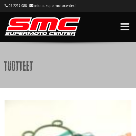
09 2217 088
info at supermotocenter.fi
Supermoto Center
Tuotteet