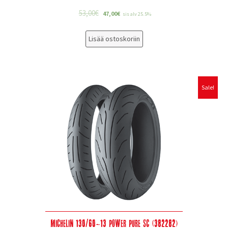
53,00
€
47,00
€
sis alv 25.5%
Lisää ostoskoriin
Sale!
Michelin 130/60-13 Power Pure SC (382282)