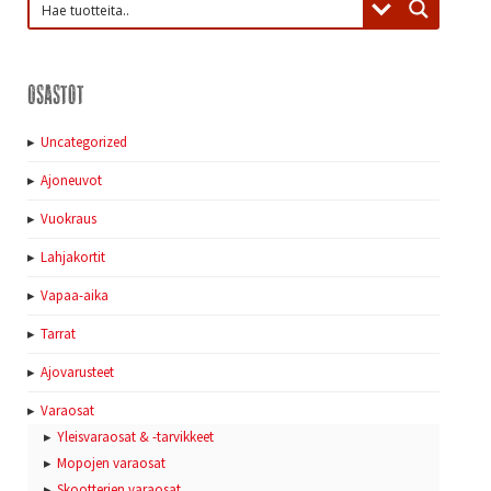
Osastot
Uncategorized
Ajoneuvot
Vuokraus
Lahjakortit
Vapaa-aika
Tarrat
Ajovarusteet
Varaosat
Yleisvaraosat & -tarvikkeet
Mopojen varaosat
Skootterien varaosat