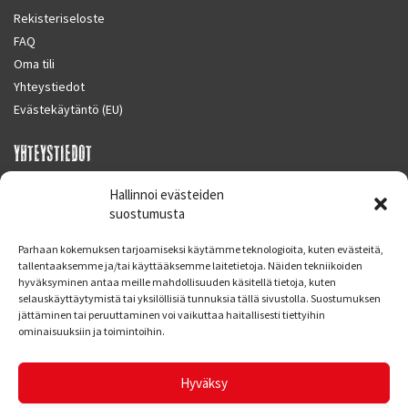
Rekisteriseloste
FAQ
Oma tili
Yhteystiedot
Evästekäytäntö (EU)
YHTEYSTIEDOT
SUPERMOTO CENTER
Hallinnoi evästeiden
Masalantie 410
suostumusta
02430 MASALA (KIRKKONUMMI)
Parhaan kokemuksen tarjoamiseksi käytämme teknologioita, kuten evästeitä,
Finland
tallentaaksemme ja/tai käyttääksemme laitetietoja. Näiden tekniikoiden
hyväksyminen antaa meille mahdollisuuden käsitellä tietoja, kuten
Puh. 09 221 7088
selauskäyttäytymistä tai yksilöllisiä tunnuksia tällä sivustolla. Suostumuksen
info at supermotocenter.fi
jättäminen tai peruuttaminen voi vaikuttaa haitallisesti tiettyihin
ominaisuuksiin ja toimintoihin.
Liikkeen aukioloajat
Maanantai - Tiistai 09.00 - 17.00
Hyväksy
Keskiviikko 09.00 - 19.00