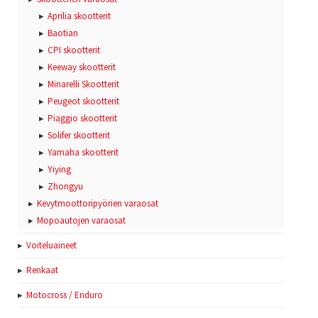
Aprilia skootterit
Baotian
CPI skootterit
Keeway skootterit
Minarelli Skootterit
Peugeot skootterit
Piaggio skootterit
Solifer skootterit
Yamaha skootterit
Yiying
Zhongyu
Kevytmoottoripyörien varaosat
Mopoautojen varaosat
Voiteluaineet
Renkaat
Motocross / Enduro