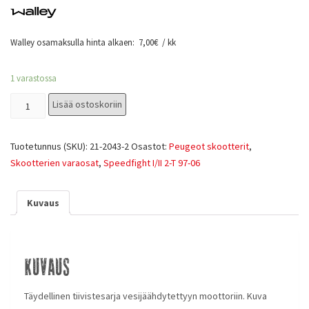
Walley osamaksulla hinta alkaen:
7,00
€
/ kk
1 varastossa
Lisää ostoskoriin
Tuotetunnus (SKU):
21-2043-2
Osastot:
Peugeot skootterit
,
Skootterien varaosat
,
Speedfight I/II 2-T 97-06
Kuvaus
Kuvaus
Täydellinen tiivistesarja vesijäähdytettyyn moottoriin. Kuva