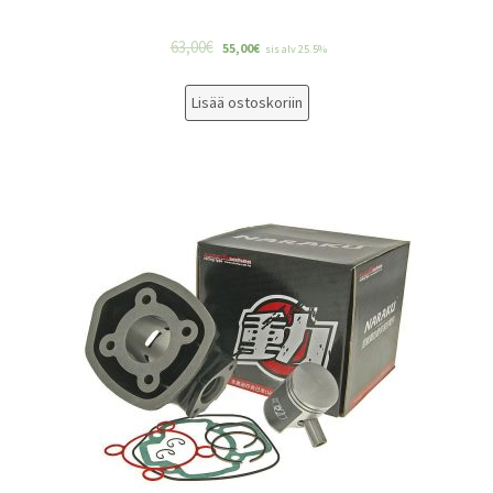
63,00
€
55,00
€
sis alv 25.5%
Lisää ostoskoriin