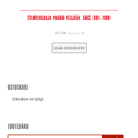
Sylinterisarja Piaggio vesijääh. 50cc (301-1108)
103,00
€
sis alv 25.5%
Lisää ostoskoriin
Ostoskori
Ostoskori on tyhjä.
Tuotehaku