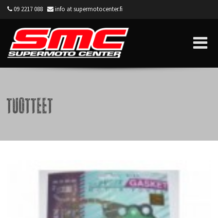
09 2217 088
info at supermotocenter.fi
Supermoto Center
Tuotteet