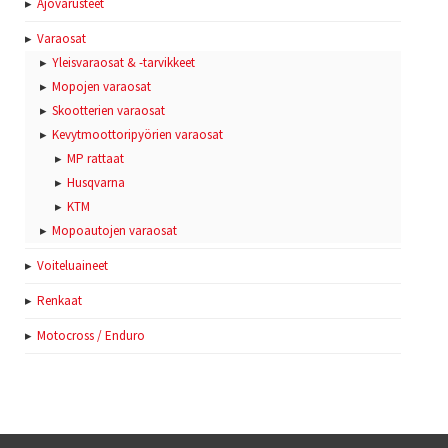
Ajovarusteet
Varaosat
Yleisvaraosat & -tarvikkeet
Mopojen varaosat
Skootterien varaosat
Kevytmoottoripyörien varaosat
MP rattaat
Husqvarna
KTM
Mopoautojen varaosat
Voiteluaineet
Renkaat
Motocross / Enduro