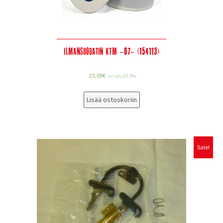
Ilmansuodatin KTM -07- (154113)
23,00
€
sis alv 25.5%
Lisää ostoskoriin
Sale!