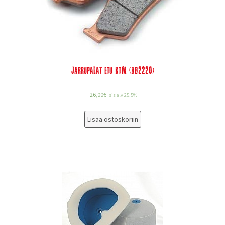
Jarrupalat etu KTM (DB2220)
26,00
€
sis alv 25.5%
Lisää ostoskoriin