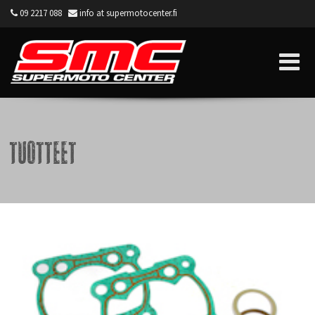
09 2217 088
info at supermotocenter.fi
Supermoto Center
Tuotteet