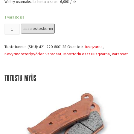
Walley osamaksulla hinta alkaen:
6,00
€
/ kk
1 varastossa
Lisää ostoskoriin
Tuotetunnus (SKU):
421-220-600128
Osastot:
Husqvarna
,
Kevytmoottoripyörien varaosat
,
Moottorin osat Husqvarna
,
Varaosat
Tutustu myös