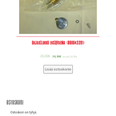
Ohjauslukko Husqvarna (800043391)
39,90
€
34,90
€
sis alv 25.5%
Lisää ostoskoriin
Ostoskori
Ostoskori on tyhjä.