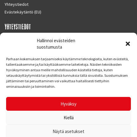
Yhteystiedot
Evästekäytäntö (EU)
YHTEYSTIEDOT
SUPERMOTO CENTER
Hallinnoi evästeiden
Masalantie 410
suostumusta
02430 MASALA (KIRKKONUMMI)
Parhaan kokemuksen tarjoamiseksi käytämme teknologioita, kuten evästeitä,
Finland
tallentaaksemme ja/tai käyttääksemme laitetietoja. Näiden tekniikoiden
hyväksyminen antaa meille mahdollisuuden käsitellä tietoja, kuten
Puh. 09 221 7088
selauskäyttäytymistä tai yksilöllisiä tunnuksia tällä sivustolla. Suostumuksen
info at supermotocenter.fi
jättäminen tai peruuttaminen voi vaikuttaa haitallisesti tiettyihin
ominaisuuksiin ja toimintoihin.
Liikkeen aukioloajat
Maanantai - Tiistai 09.00 - 17.00
Hyväksy
Keskiviikko 09.00 - 19.00
Torstai - Perjantai 09.00 - 17.00
Kiellä
Näytä asetukset
© Supermoto Center