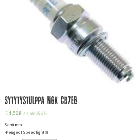
Sytytystulppa NGK CR7EB
14,50
€
sis alv 25.5%
Sopii mm.
-Peugeot Speedfight III