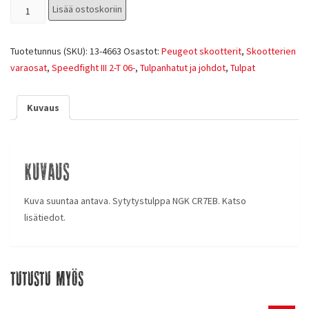
Lisää ostoskoriin
Tuotetunnus (SKU):
13-4663
Osastot:
Peugeot skootterit
,
Skootterien
varaosat
,
Speedfight III 2-T 06-
,
Tulpanhatut ja johdot
,
Tulpat
Kuvaus
Kuvaus
Kuva suuntaa antava. Sytytystulppa NGK CR7EB. Katso
lisätiedot.
Tutustu myös