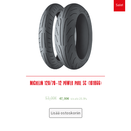
Sale!
Michelin 120/70-12 Power Pure SC (101866)
53,00
€
47,00
€
sis alv 25.5%
Lisää ostoskoriin