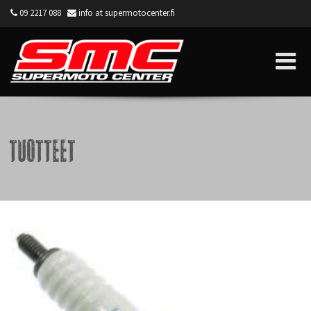
09 2217 088
info at supermotocenter.fi
Supermoto Center
Tuotteet