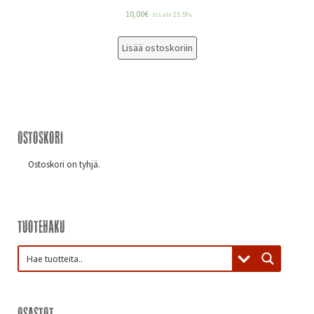
10,00
€
sis alv 25.5%
Lisää ostoskoriin
Ostoskori
Ostoskori on tyhjä.
Tuotehaku
Osastot