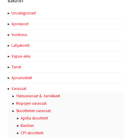
Uncategorized
Ajoneuvot
Vuokraus
Lahjakortit
Vapaa-aika
Tarrat
Ajovarusteet
Varaosat
Yleisvaraosat & -tarvikkeet
Mopojen varaosat
Skootterien varaosat
Aprilia skootterit
Baotian
CPI skootterit