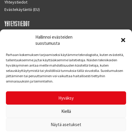
Yhteystiedot
Evästekäytäntö (EU)
YHTEYSTIEDOT
SUPERMOTO CENTER
Hallinnoi evästeiden
Masalantie 410
suostumusta
02430 MASALA (KIRKKONUMMI)
Parhaan kokemuksen tarjoamiseksi käytämme teknologioita, kuten evästeitä,
Finland
tallentaaksemme ja/tai käyttääksemme laitetietoja. Näiden tekniikoiden
hyväksyminen antaa meille mahdollisuuden käsitellä tietoja, kuten
Puh. 09 221 7088
selauskäyttäytymistä tai yksilöllisiä tunnuksia tällä sivustolla. Suostumuksen
info at supermotocenter.fi
jättäminen tai peruuttaminen voi vaikuttaa haitallisesti tiettyihin
ominaisuuksiin ja toimintoihin.
Liikkeen aukioloajat
Maanantai - Tiistai 09.00 - 17.00
Hyväksy
Keskiviikko 09.00 - 19.00
Torstai - Perjantai 09.00 - 17.00
Kiellä
Näytä asetukset
© Supermoto Center