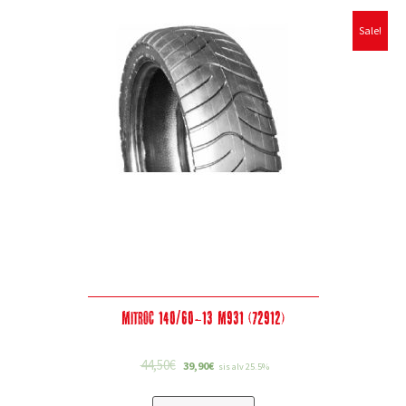
Sale!
Mitroc 140/60-13 M931 (72912)
44,50
€
39,90
€
sis alv 25.5%