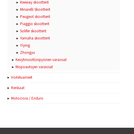
Keeway skootterit
Minarelli Skootterit
Peugeot skootterit
Piaggio skootterit
Solifer skootterit
Yamaha skootterit
Yiying
Zhongyu
Kevytmoottoripyörien varaosat
Mopoautojen varaosat
Voiteluaineet
Renkaat
Motocross / Enduro