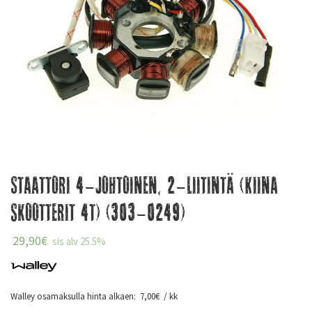
Staattori 4-johtoinen, 2-liitintä (Kiina
skootterit 4T) (303-0249)
29,90
€
sis alv 25.5%
Walley osamaksulla hinta alkaen:
7,00
€
/ kk