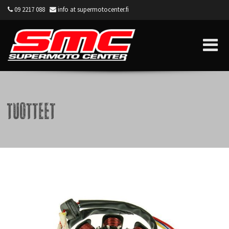
09 2217 088
info at supermotocenter.fi
Supermoto Center
Tuotteet