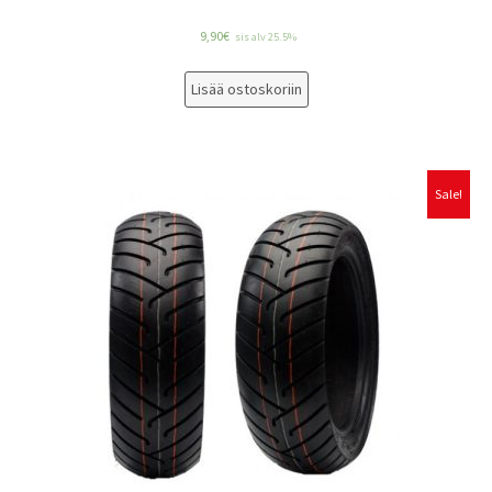
9,90
€
sis alv 25.5%
Lisää ostoskoriin
Sale!