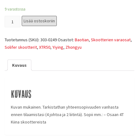
9 varastossa
Lisää ostoskoriin
Tuotetunnus (SKU):
303-0249
Osastot:
Baotian
,
Skootterien varaosat
,
Solifer skootterit
,
XTR50
,
Yiying
,
Zhongyu
Kuvaus
Kuvaus
Kuvan mukainen. Tarkistathan yhteensopivuuden vanhasta
ennen tilaamistasi (4 johtoa ja 2 liitintä). Sopii mm.: – Osaan 4T
Kiina skoottereista