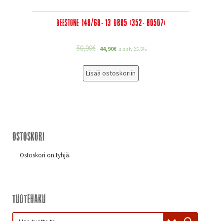
Deestone 140/60-13 D805 (352-80507)
50,90
€
44,90
€
sis alv 25.5%
Lisää ostoskoriin
Ostoskori
Ostoskori on tyhjä.
Tuotehaku