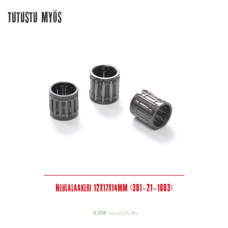
Tutustu myös
Neulalaakeri 12x17x14mm (301-21-1003)
9,00
€
sis alv 25.5%