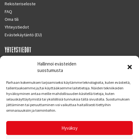
Rekisteriseloste
FAQ
Oma tili
Yhteystiedot
Evästekäytäntö (EU)
YHTEYSTIEDOT
SUPERMOTO CENTER
Hallinnoi evästeiden
Masalantie 410
suostumusta
02430 MASALA (KIRKKONUMMI)
Parhaan kokemuksen tarjoamiseksi käytämme teknologioita, kuten evästeitä,
Finland
tallentaaksemme ja/tai käyttääksemme laitetietoja. Näiden tekniikoiden
hyväksyminen antaa meille mahdollisuuden käsitellä tietoja, kuten
Puh. 09 221 7088
selauskäyttäytymistä tai yksilöllisiä tunnuksia tällä sivustolla. Suostumuksen
info at supermotocenter.fi
jättäminen tai peruuttaminen voi vaikuttaa haitallisesti tiettyihin
ominaisuuksiin ja toimintoihin.
Liikkeen aukioloajat
Maanantai - Tiistai 09.00 - 17.00
Hyväksy
Keskiviikko 09.00 - 19.00
Torstai - Perjantai 09.00 - 17.00