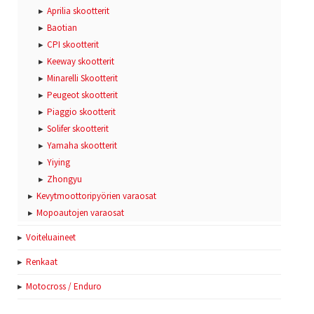
Aprilia skootterit
Baotian
CPI skootterit
Keeway skootterit
Minarelli Skootterit
Peugeot skootterit
Piaggio skootterit
Solifer skootterit
Yamaha skootterit
Yiying
Zhongyu
Kevytmoottoripyörien varaosat
Mopoautojen varaosat
Voiteluaineet
Renkaat
Motocross / Enduro