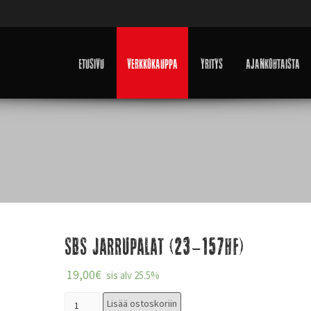
Etusivu
Verkkokauppa
Yritys
Ajankohtaista
SBS Jarrupalat (23-157HF)
19,00
€
sis alv 25.5%
Lisää ostoskoriin