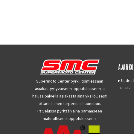
AJANKO
Uudet k
Supermoto Center pyrkii toimiessaan
asiakastyytyväiseen lopputulokseen ja
18.1.2017
haluaa palvella asiakasta aina yksilöllisesti
ottaen hänen tarpeensa huomioon.
Palvelussa pyritään aina parhaaseen
mahdolliseen lopputulokseen.