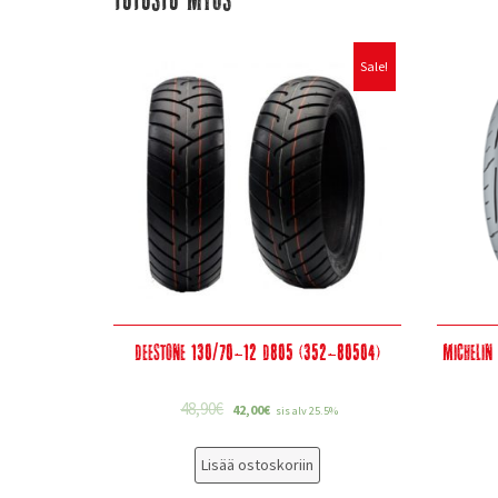
Sale!
Deestone 130/70-12 D805 (352-80504)
Michelin
48,90
€
42,00
€
sis alv 25.5%
Lisää ostoskoriin