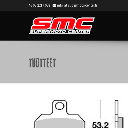
09 2217 088
info at supermotocenter.fi
Supermoto Center
Tuotteet