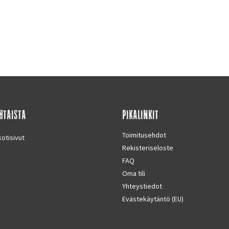
HTAISTA
PIKALINKIT
Toimitusehdot
otisivut
Rekisteriseloste
FAQ
Oma tili
Yhteystiedot
Evästekäytäntö (EU)