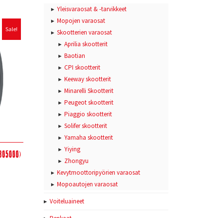
Yleisvaraosat & -tarvikkeet
Mopojen varaosat
Sale!
Skootterien varaosat
Aprilia skootterit
Baotian
CPI skootterit
Keeway skootterit
Minarelli Skootterit
Peugeot skootterit
Piaggio skootterit
Solifer skootterit
Yamaha skootterit
Yiying
(305000)
Zhongyu
Kevytmoottoripyörien varaosat
Mopoautojen varaosat
Voiteluaineet