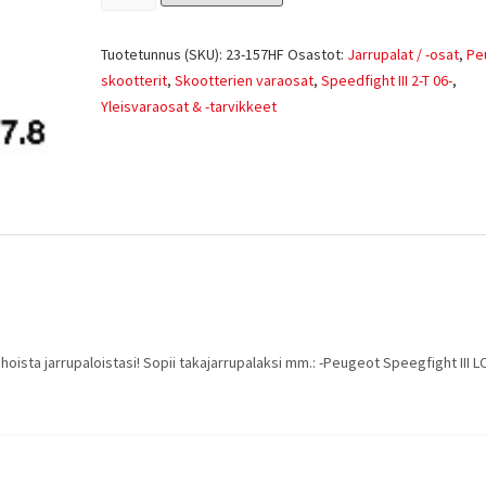
Tuotetunnus (SKU):
23-157HF
Osastot:
Jarrupalat / -osat
,
Pe
skootterit
,
Skootterien varaosat
,
Speedfight III 2-T 06-
,
Yleisvaraosat & -tarvikkeet
ista jarrupaloistasi! Sopii takajarrupalaksi mm.: -Peugeot Speegfight III LC