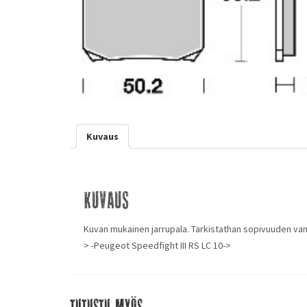
Kuvaus
Kuvaus
Kuvan mukainen jarrupala. Tarkistathan sopivuuden vanho
> -Peugeot Speedfight III RS LC 10->
Tutustu myös