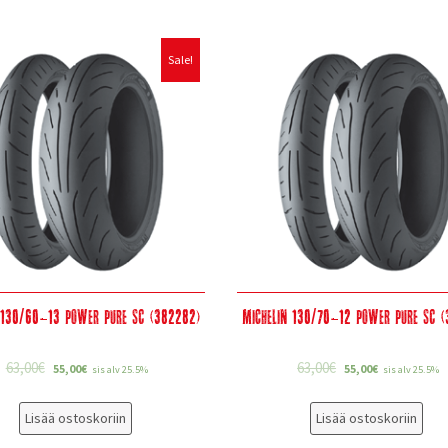
Sale!
 130/60-13 Power Pure SC (382282)
Michelin 130/70-12 Power Pure SC 
63,00
€
63,00
€
55,00
€
55,00
€
sis alv 25.5%
sis alv 25.5%
Lisää ostoskoriin
Lisää ostoskoriin