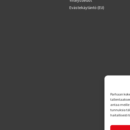
Yhteystiedot
Evästekäytäntö (EU)
Parhaan koke
tallentaakse
antaa meille 
tunnuksia tä
haitallisesti 