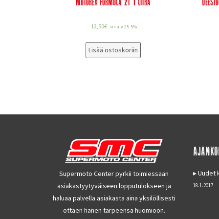
Motorex Formula 2T 1 Litra
Deest
12,50
€
sis alv 25.5%
Lisää ostoskoriin
AJANKO
Uudet k
Supermoto Center pyrkii toimiessaan
asiakastyytyväiseen lopputulokseen ja
18.1.2017
haluaa palvella asiakasta aina yksilöllisesti
ottaen hänen tarpeensa huomioon.