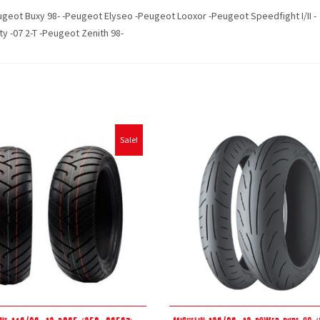
ugeot Buxy 98- -Peugeot Elyseo -Peugeot Looxor -Peugeot Speedfight I/II -
 -07 2-T -Peugeot Zenith 98-
Sale!