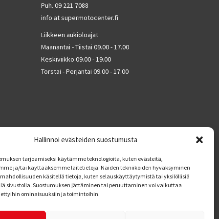
Puh. 09 221 7088
info at supermotocenter.fi
Liikkeen aukioloajat
Maanantai - Tiistai 09.00 - 17.00
Keskiviikko 09.00 - 19.00
Torstai - Perjantai 09.00 - 17.00
Hallinnoi evästeiden suostumusta
muksen tarjoamiseksi käytämme teknologioita, kuten evästeitä,
mme ja/tai käyttääksemme laitetietoja. Näiden tekniikoiden hyväksyminen
mahdollisuuden käsitellä tietoja, kuten selauskäyttäytymistä tai yksilöllisiä
llä sivustolla. Suostumuksen jättäminen tai peruuttaminen voi vaikuttaa
tiettyihin ominaisuuksiin ja toimintoihin.