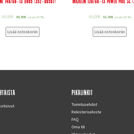
one 140/60-13 D805 (352-80507)
Michelin 130/60-13 Power Pure SC 
50,90
€
63,00
€
44,90
€
55,00
€
sis alv 25.5%
sis alv 25.5%
Lisää ostoskoriin
Lisää ostoskoriin
HTAISTA
PIKALINKIT
Toimitusehdot
otisivut
Rekisteriseloste
FAQ
Oma tili