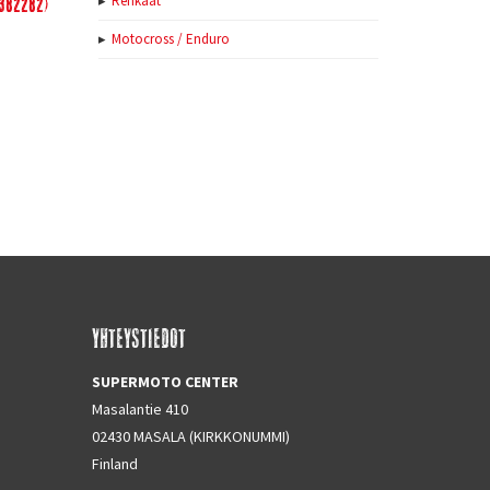
(382282)
Renkaat
Motocross / Enduro
YHTEYSTIEDOT
SUPERMOTO CENTER
Masalantie 410
02430 MASALA (KIRKKONUMMI)
Finland