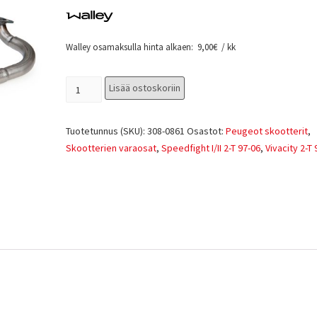
Walley osamaksulla hinta alkaen:
9,00
€
/ kk
Lisää ostoskoriin
Tuotetunnus (SKU):
308-0861
Osastot:
Peugeot skootterit
,
Skootterien varaosat
,
Speedfight I/II 2-T 97-06
,
Vivacity 2-T 