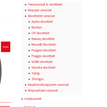
Yleisvaraosat & -tarvikkeet
Mopojen varaosat
Skootterien varaosat
Aprilia skootterit
Baotian
CPI skootterit
Keeway skootterit
Minarelli Skootterit
Sale!
Peugeot skootterit
Piaggio skootterit
Solifer skootterit
Yamaha skootterit
Yiying
Zhongyu
Kevytmoottoripyörien varaosat
Mopoautojen varaosat
Voiteluaineet