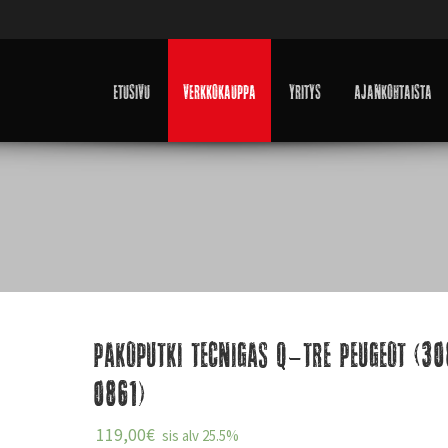
Etusivu
Verkkokauppa
Yritys
Ajankohtaista
Pakoputki Tecnigas Q-Tre Peugeot (3
0861)
119,00
€
sis alv 25.5%