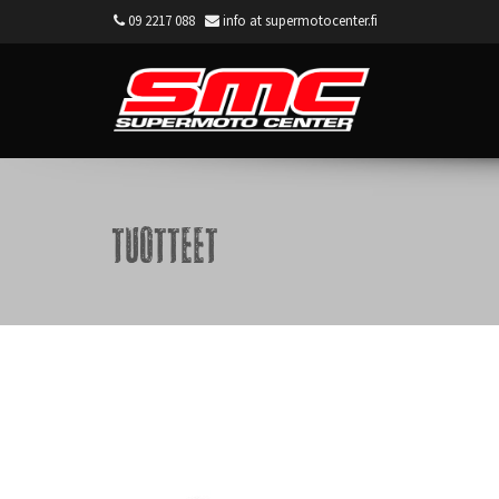
09 2217 088
info at supermotocenter.fi
Supermoto Center
Tuotteet