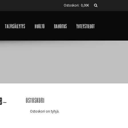
Ostoskori:
0,00
€
Talvisäilytys
Huolto
Rahoitus
Yhteystiedot
08-
Ostoskori
Ostoskori on tyhjä.