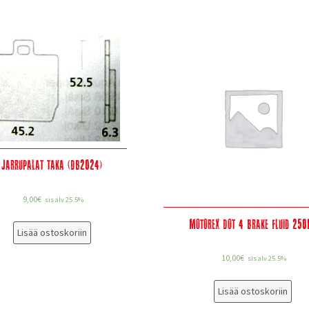
Jarrupalat taka (DB2024)
9,00
€
sis alv 25.5%
Motorex Dot 4 Brake Fluid 250
Lisää ostoskoriin
10,00
€
sis alv 25.5%
Lisää ostoskoriin