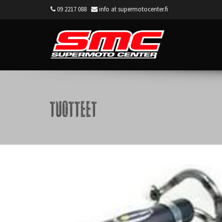
09 2217 088
info at supermotocenter.fi
Supermoto Center
Tuotteet