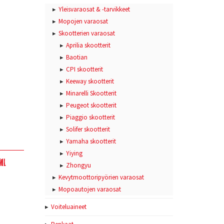
Yleisvaraosat & -tarvikkeet
Mopojen varaosat
Skootterien varaosat
Aprilia skootterit
Baotian
CPI skootterit
Keeway skootterit
Minarelli Skootterit
Peugeot skootterit
Piaggio skootterit
Solifer skootterit
Yamaha skootterit
Yiying
Ml
Zhongyu
Kevytmoottoripyörien varaosat
Mopoautojen varaosat
Voiteluaineet