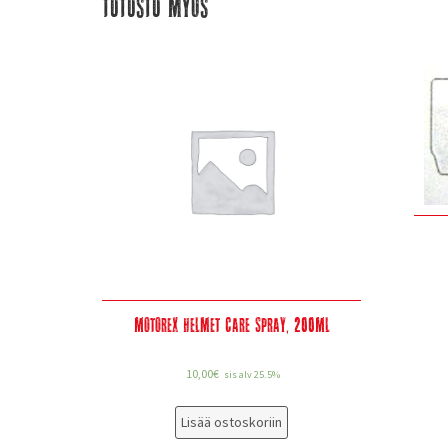
Tutustu myös
Motorex Helmet Care Spray, 200Ml
10,00
€
sis alv 25.5%
Lisää ostoskoriin