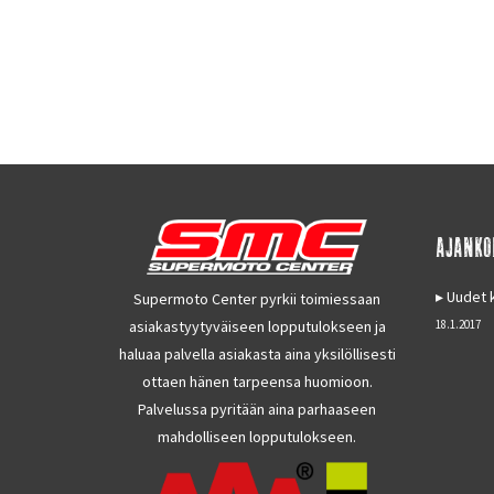
AJANKO
Uudet k
Supermoto Center pyrkii toimiessaan
asiakastyytyväiseen lopputulokseen ja
18.1.2017
haluaa palvella asiakasta aina yksilöllisesti
ottaen hänen tarpeensa huomioon.
Palvelussa pyritään aina parhaaseen
mahdolliseen lopputulokseen.