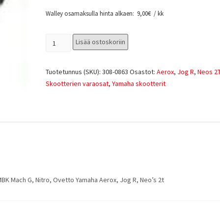
Walley osamaksulla hinta alkaen:
9,00
€
/ kk
Lisää ostoskoriin
Tuotetunnus (SKU):
308-0863
Osastot:
Aerox
,
Jog R
,
Neos 2
Skootterien varaosat
,
Yamaha skootterit
MBK Mach G, Nitro, Ovetto Yamaha Aerox, Jog R, Neo’s 2t