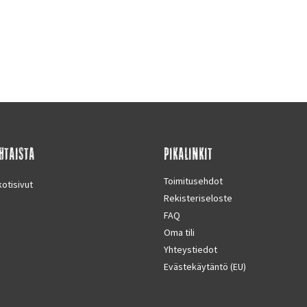
HTAISTA
PIKALINKIT
Toimitusehdot
otisivut
Rekisteriseloste
FAQ
Oma tili
Yhteystiedot
Evästekäytäntö (EU)