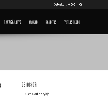
Ostoskori:
0,00
€
Talvisäilytys
Huolto
Rahoitus
Yhteystiedot
)
Ostoskori
Ostoskori on tyhjä.