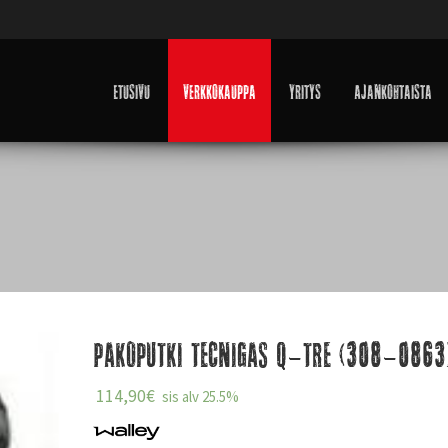
Etusivu
Verkkokauppa
Yritys
Ajankohtaista
Pakoputki tecnigas Q-tre (308-0863
114,90
€
sis alv 25.5%