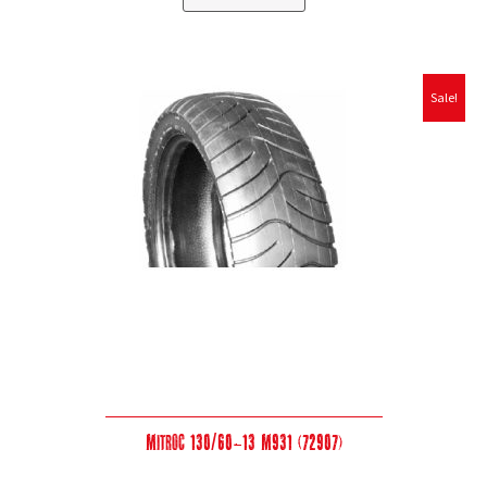
Sale!
Mitroc 130/60-13 M931 (72907)