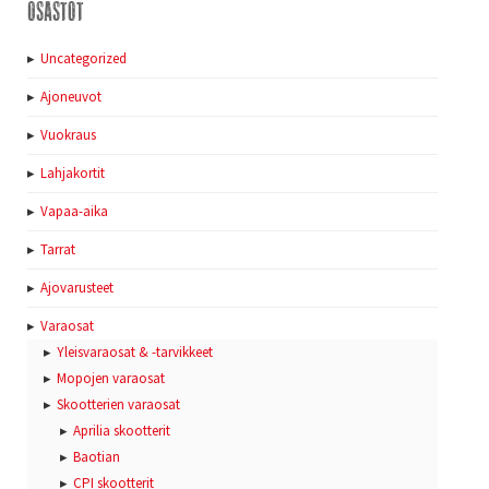
Osastot
Uncategorized
Ajoneuvot
Vuokraus
Lahjakortit
Vapaa-aika
Tarrat
Ajovarusteet
Varaosat
Yleisvaraosat & -tarvikkeet
Mopojen varaosat
Skootterien varaosat
Aprilia skootterit
Baotian
CPI skootterit