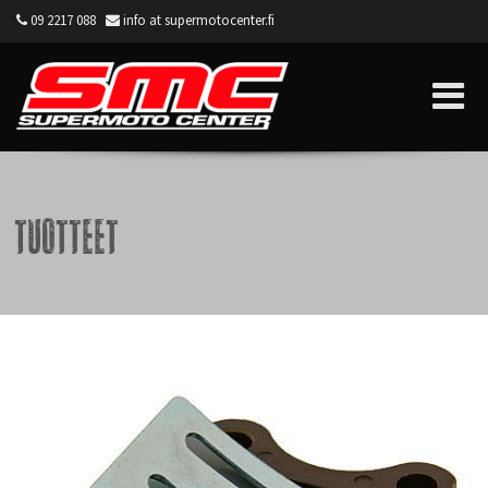
09 2217 088
info at supermotocenter.fi
Supermoto Center
Tuotteet