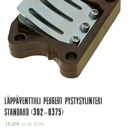
Läppäventtiili Peugeot pystysylinteri
Standard (302-0375)
18,00
€
sis alv 25.5%