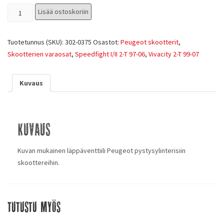
Lisää ostoskoriin
Tuotetunnus (SKU):
302-0375
Osastot:
Peugeot skootterit
,
Skootterien varaosat
,
Speedfight I/II 2-T 97-06
,
Vivacity 2-T 99-07
Kuvaus
Kuvaus
Kuvan mukainen läppäventtiili Peugeot pystysylinterisiin
skoottereihin.
Tutustu myös