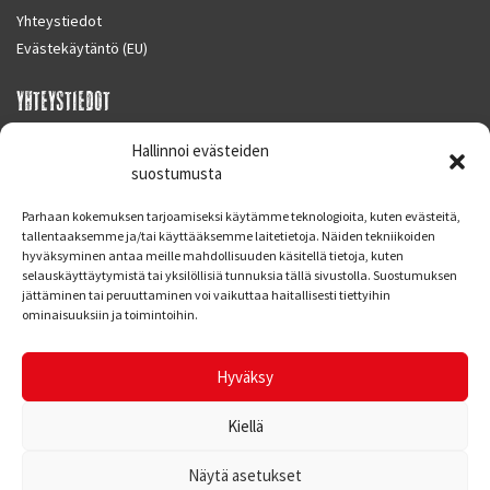
Yhteystiedot
Evästekäytäntö (EU)
YHTEYSTIEDOT
SUPERMOTO CENTER
Hallinnoi evästeiden
Masalantie 410
suostumusta
02430 MASALA (KIRKKONUMMI)
Parhaan kokemuksen tarjoamiseksi käytämme teknologioita, kuten evästeitä,
Finland
tallentaaksemme ja/tai käyttääksemme laitetietoja. Näiden tekniikoiden
hyväksyminen antaa meille mahdollisuuden käsitellä tietoja, kuten
Puh. 09 221 7088
selauskäyttäytymistä tai yksilöllisiä tunnuksia tällä sivustolla. Suostumuksen
info at supermotocenter.fi
jättäminen tai peruuttaminen voi vaikuttaa haitallisesti tiettyihin
ominaisuuksiin ja toimintoihin.
Liikkeen aukioloajat
Maanantai - Tiistai 09.00 - 17.00
Hyväksy
Keskiviikko 09.00 - 19.00
Torstai - Perjantai 09.00 - 17.00
Kiellä
Näytä asetukset