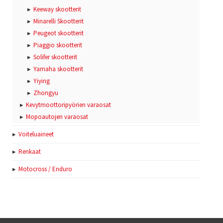
Keeway skootterit
Minarelli Skootterit
Peugeot skootterit
Piaggio skootterit
Solifer skootterit
Yamaha skootterit
Yiying
Zhongyu
Kevytmoottoripyörien varaosat
Mopoautojen varaosat
Voiteluaineet
Renkaat
Motocross / Enduro