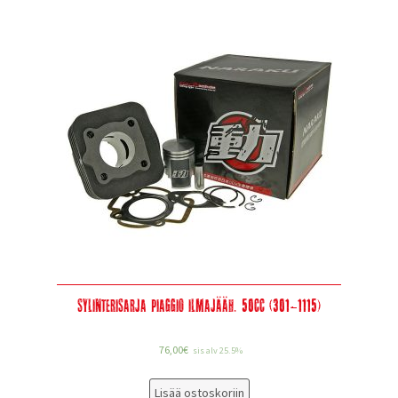
Sylinterisarja Piaggio ilmajääh. 50cc (301-1115)
76,00
€
sis alv 25.5%
Lisää ostoskoriin