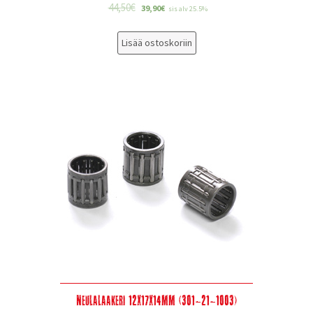
44,50
€
39,90
€
sis alv 25.5%
Lisää ostoskoriin
Neulalaakeri 12x17x14mm (301-21-1003)