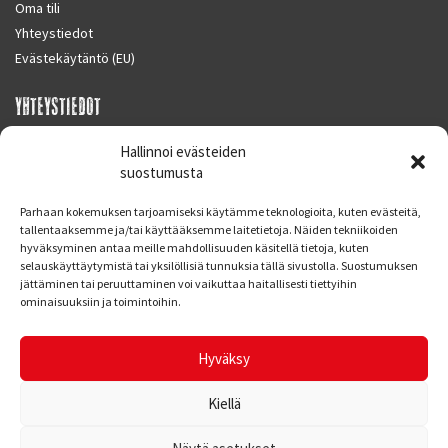
Oma tili
Yhteystiedot
Evästekäytäntö (EU)
YHTEYSTIEDOT
SUPERMOTO CENTER
Hallinnoi evästeiden
Masalantie 410
suostumusta
02430 MASALA (KIRKKONUMMI)
Parhaan kokemuksen tarjoamiseksi käytämme teknologioita, kuten evästeitä,
Finland
tallentaaksemme ja/tai käyttääksemme laitetietoja. Näiden tekniikoiden
hyväksyminen antaa meille mahdollisuuden käsitellä tietoja, kuten
Puh. 09 221 7088
selauskäyttäytymistä tai yksilöllisiä tunnuksia tällä sivustolla. Suostumuksen
info at supermotocenter.fi
jättäminen tai peruuttaminen voi vaikuttaa haitallisesti tiettyihin
ominaisuuksiin ja toimintoihin.
Liikkeen aukioloajat
Maanantai - Tiistai 09.00 - 17.00
Hyväksy
Keskiviikko 09.00 - 19.00
Torstai - Perjantai 09.00 - 17.00
Kiellä