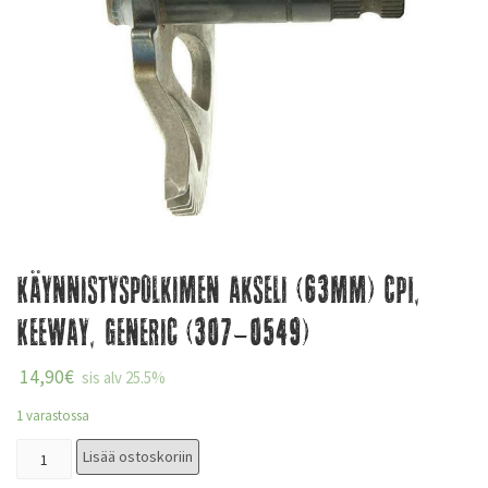
Käynnistyspolkimen akseli (63mm) CPI,
Keeway, Generic (307-0549)
14,90
€
sis alv 25.5%
1 varastossa
Lisää ostoskoriin