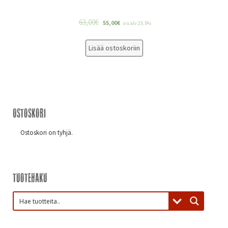
63,00
€
55,00
€
sis alv 25.5%
Lisää ostoskoriin
Ostoskori
Ostoskori on tyhjä.
Tuotehaku