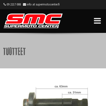
09 2217 088
info at supermotocenter.fi
Supermoto Center
Tuotteet