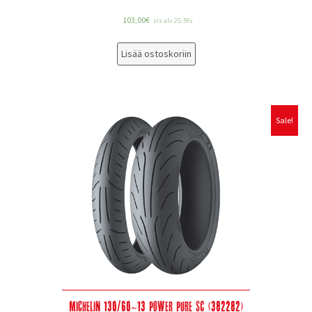
103,00
€
sis alv 25.5%
Lisää ostoskoriin
Sale!
Michelin 130/60-13 Power Pure SC (382282)