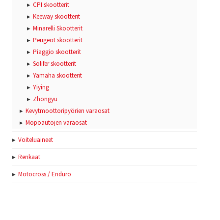
CPI skootterit
Keeway skootterit
Minarelli Skootterit
Peugeot skootterit
Piaggio skootterit
Solifer skootterit
Yamaha skootterit
Yiying
Zhongyu
Kevytmoottoripyörien varaosat
Mopoautojen varaosat
Voiteluaineet
Renkaat
Motocross / Enduro