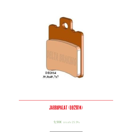
Jarrupalat (DB2014)
9,90
€
sis alv 25.5%