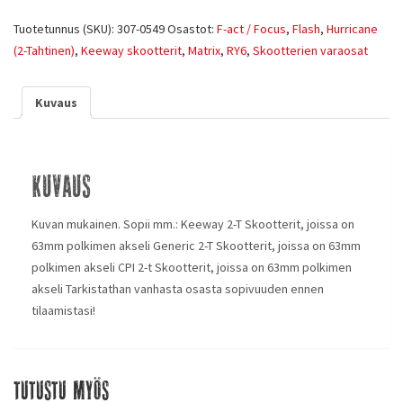
Tuotetunnus (SKU):
307-0549
Osastot:
F-act / Focus
,
Flash
,
Hurricane
(2-Tahtinen)
,
Keeway skootterit
,
Matrix
,
RY6
,
Skootterien varaosat
Kuvaus
Kuvaus
Kuvan mukainen. Sopii mm.: Keeway 2-T Skootterit, joissa on
63mm polkimen akseli Generic 2-T Skootterit, joissa on 63mm
polkimen akseli CPI 2-t Skootterit, joissa on 63mm polkimen
akseli Tarkistathan vanhasta osasta sopivuuden ennen
tilaamistasi!
Tutustu myös