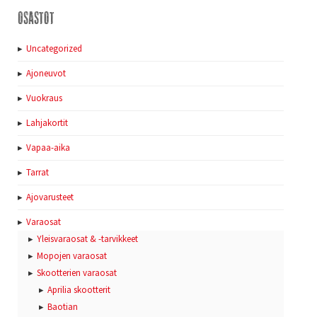
Osastot
Uncategorized
Ajoneuvot
Vuokraus
Lahjakortit
Vapaa-aika
Tarrat
Ajovarusteet
Varaosat
Yleisvaraosat & -tarvikkeet
Mopojen varaosat
Skootterien varaosat
Aprilia skootterit
Baotian