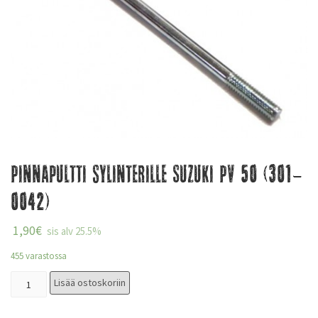
Pinnapultti sylinterille Suzuki PV 50 (301-
0042)
1,90
€
sis alv 25.5%
455 varastossa
Lisää ostoskoriin