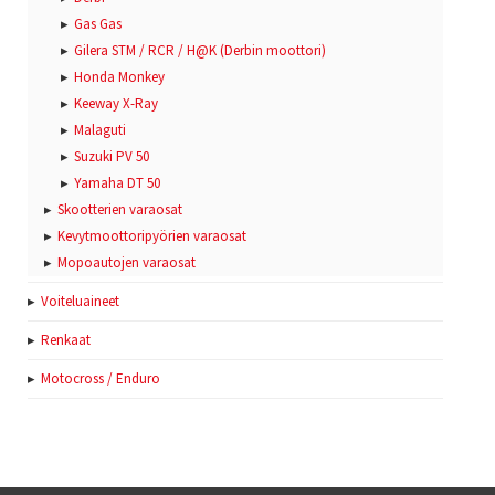
Gas Gas
Gilera STM / RCR / H@K (Derbin moottori)
Honda Monkey
Keeway X-Ray
Malaguti
Suzuki PV 50
Yamaha DT 50
Skootterien varaosat
Kevytmoottoripyörien varaosat
Mopoautojen varaosat
Voiteluaineet
Renkaat
Motocross / Enduro