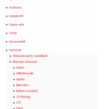
Vuokraus
Lahjakortit
Vapaa-aika
Tarrat
Ajovarusteet
Varaosat
Yleisvaraosat & -tarvikkeet
Mopojen varaosat
Fantic
AM6 Minarelli
Aprilia
Beta 50cc
Bultaco (Lobito)
CH Racing
CPI
Derbi