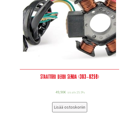
Staattori Derbi Senda (303-0259)
49,90
€
sis alv 25.5%
Lisää ostoskoriin