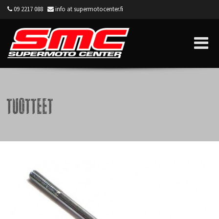
09 2217 088
info at supermotocenter.fi
Supermoto Center
Tuotteet