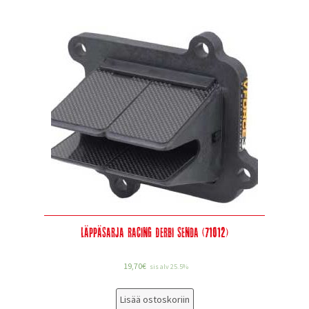
Läppäsarja Racing Derbi Senda (71012)
19,70
€
sis alv 25.5%
Lisää ostoskoriin