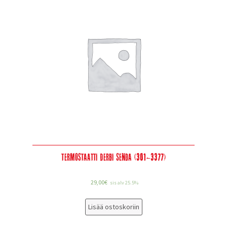
Termostaatti Derbi Senda (301-3377)
29,00
€
sis alv 25.5%
Lisää ostoskoriin