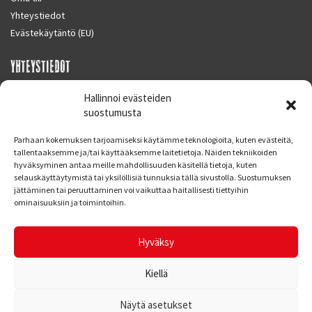
Yhteystiedot
Evästekäytäntö (EU)
YHTEYSTIEDOT
SUPERMOTO CENTER
Hallinnoi evästeiden
Masalantie 410
suostumusta
02430 MASALA (KIRKKONUMMI)
Parhaan kokemuksen tarjoamiseksi käytämme teknologioita, kuten evästeitä,
Finland
tallentaaksemme ja/tai käyttääksemme laitetietoja. Näiden tekniikoiden
hyväksyminen antaa meille mahdollisuuden käsitellä tietoja, kuten
Puh. 09 221 7088
selauskäyttäytymistä tai yksilöllisiä tunnuksia tällä sivustolla. Suostumuksen
info at supermotocenter.fi
jättäminen tai peruuttaminen voi vaikuttaa haitallisesti tiettyihin
ominaisuuksiin ja toimintoihin.
Liikkeen aukioloajat
Maanantai - Tiistai 09.00 - 17.00
Hyväksy
Keskiviikko 09.00 - 19.00
Torstai - Perjantai 09.00 - 17.00
Kiellä
Näytä asetukset