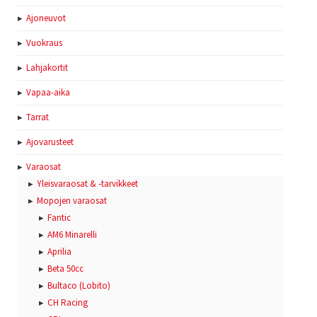
Ajoneuvot
Vuokraus
Lahjakortit
Vapaa-aika
Tarrat
Ajovarusteet
Varaosat
Yleisvaraosat & -tarvikkeet
Mopojen varaosat
Fantic
AM6 Minarelli
Aprilia
Beta 50cc
Bultaco (Lobito)
CH Racing