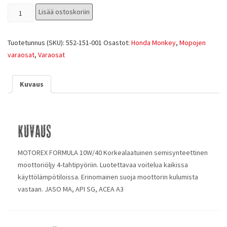
Lisää ostoskoriin
Tuotetunnus (SKU):
552-151-001
Osastot:
Honda Monkey
,
Mopojen
varaosat
,
Varaosat
Kuvaus
Kuvaus
MOTOREX FORMULA 10W/40 Korkealaatuinen semisynteettinen
moottoriöljy 4-tahtipyöriin. Luotettavaa voitelua kaikissa
käyttölämpötiloissa. Erinomainen suoja moottorin kulumista
vastaan. JASO MA, API SG, ACEA A3