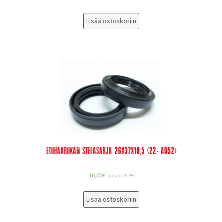
Lisää ostoskoriin
Etuhaarukan stefasarja 26x37x10,5 (22-A052)
16,00
€
sis alv 25.5%
Lisää ostoskoriin