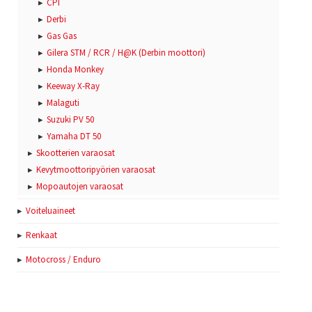
CPI
Derbi
Gas Gas
Gilera STM / RCR / H@K (Derbin moottori)
Honda Monkey
Keeway X-Ray
Malaguti
Suzuki PV 50
Yamaha DT 50
Skootterien varaosat
Kevytmoottoripyörien varaosat
Mopoautojen varaosat
Voiteluaineet
Renkaat
Motocross / Enduro