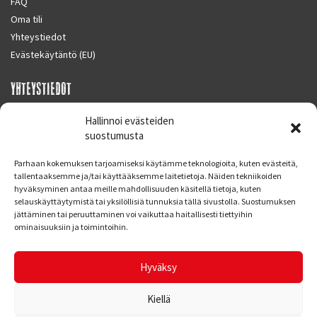
FAQ
Oma tili
Yhteystiedot
Evästekäytäntö (EU)
YHTEYSTIEDOT
SUPERMOTO CENTER
Hallinnoi evästeiden
Masalantie 410
suostumusta
02430 MASALA (KIRKKONUMMI)
Parhaan kokemuksen tarjoamiseksi käytämme teknologioita, kuten evästeitä,
Finland
tallentaaksemme ja/tai käyttääksemme laitetietoja. Näiden tekniikoiden
hyväksyminen antaa meille mahdollisuuden käsitellä tietoja, kuten
Puh. 09 221 7088
selauskäyttäytymistä tai yksilöllisiä tunnuksia tällä sivustolla. Suostumuksen
info at supermotocenter.fi
jättäminen tai peruuttaminen voi vaikuttaa haitallisesti tiettyihin
ominaisuuksiin ja toimintoihin.
Liikkeen aukioloajat
Maanantai - Tiistai 09.00 - 17.00
Hyväksy
Keskiviikko 09.00 - 19.00
Torstai - Perjantai 09.00 - 17.00
Kiellä