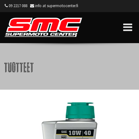
09 2217 088
info at supermotocenter.fi
Supermoto Center
Tuotteet