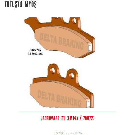
Tutustu myös
Jarrupalat etu (EM145 / 70072)
10,90
€
sis alv 25.5%