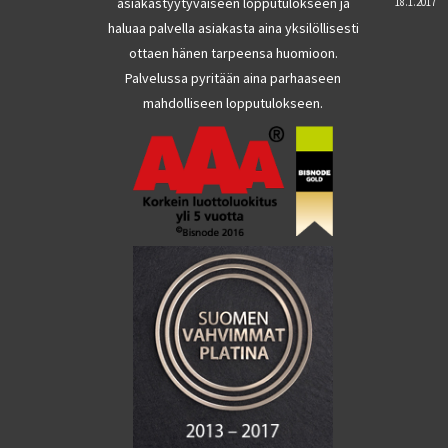
asiakastyytyväiseen lopputulokseen ja
18.1.2017
haluaa palvella asiakasta aina yksilöllisesti
ottaen hänen tarpeensa huomioon.
Palvelussa pyritään aina parhaaseen
mahdolliseen lopputulokseen.