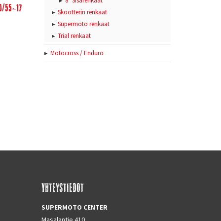
8" Sisärenkaat
80/55-17
Skootterin renkaat
Supermoto renkaat
Trial renkaat
Motocross / Enduro
YHTEYSTIEDOT
SUPERMOTO CENTER
Masalantie 410