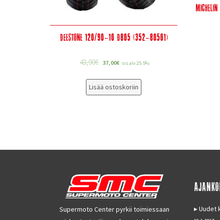
Michelin
Deestone 120/90-10 D805 (352-80501)
43,90
€
37,00
€
sis alv 25.5%
Lisää ostoskoriin
AJANKO
Uudet k
Supermoto Center pyrkii toimiessaan