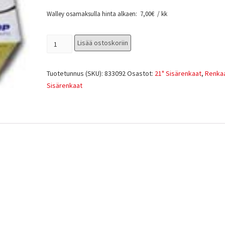
Walley osamaksulla hinta alkaen:
7,00
€
/ kk
Lisää ostoskoriin
Tuotetunnus (SKU):
833092
Osastot:
21" Sisärenkaat
,
Renka
Sisärenkaat