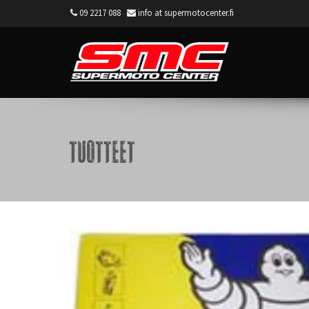
09 2217 088
info at supermotocenter.fi
Supermoto Center
Tuotteet