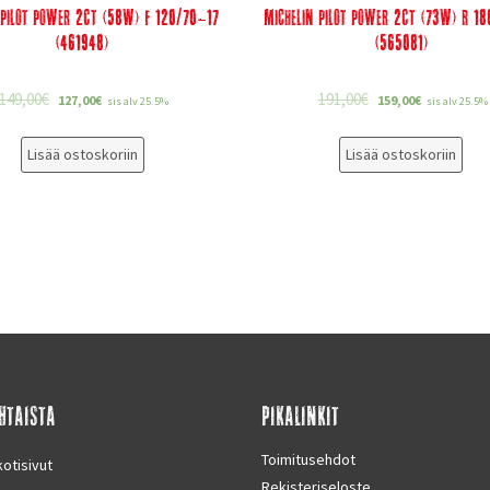
 Pilot Power 2CT (58W) F 120/70-17
Michelin Pilot Power 2CT (73W) R 1
(461948)
(565081)
149,00
€
191,00
€
127,00
€
159,00
€
sis alv 25.5%
sis alv 25.5%
Lisää ostoskoriin
Lisää ostoskoriin
HTAISTA
PIKALINKIT
Toimitusehdot
otisivut
Rekisteriseloste