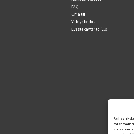
FAQ
Oma tili
Yhteystiedot
Evästekäytäntö (EU)
Parhaan koke
tallentaakse
antaa meille 