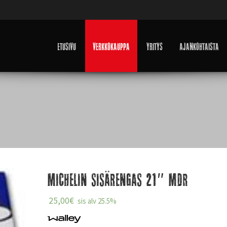
Etusivu
Verkkokauppa
Yritys
Ajankohtaista
Michelin sisärengas 21″ MDR
25,00
€
sis alv 25.5%