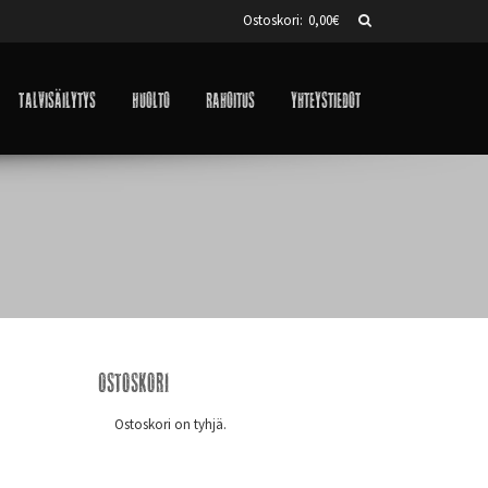
Ostoskori:
0,00
€
Talvisäilytys
Huolto
Rahoitus
Yhteystiedot
Ostoskori
Ostoskori on tyhjä.