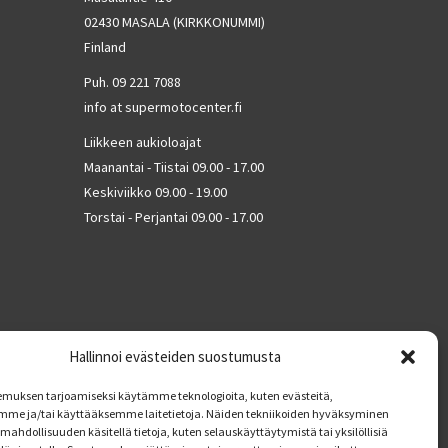
02430 MASALA (KIRKKONUMMI)
Finland
Puh. 09 221 7088
info at supermotocenter.fi
Liikkeen aukioloajat
Maanantai - Tiistai 09.00 - 17.00
Keskiviikko 09.00 - 19.00
Torstai - Perjantai 09.00 - 17.00
Hallinnoi evästeiden suostumusta
muksen tarjoamiseksi käytämme teknologioita, kuten evästeitä,
mme ja/tai käyttääksemme laitetietoja. Näiden tekniikoiden hyväksyminen
mahdollisuuden käsitellä tietoja, kuten selauskäyttäytymistä tai yksilöllisiä