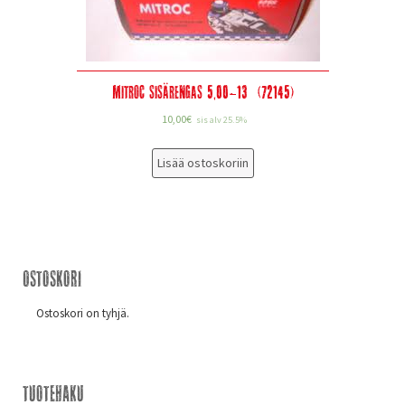
Mitroc sisärengas 5,00-13” (72145)
10,00
€
sis alv 25.5%
Lisää ostoskoriin
Ostoskori
Ostoskori on tyhjä.
Tuotehaku