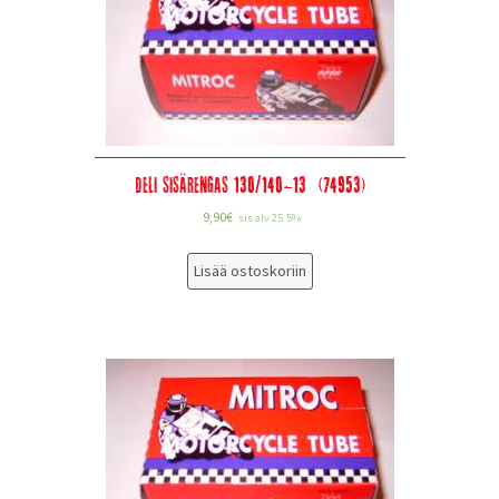
Deli sisärengas 130/140-13” (74953)
9,90
€
sis alv 25.5%
Lisää ostoskoriin