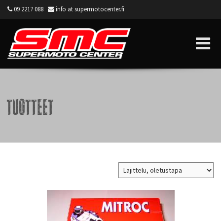
09 2217 088
info at supermotocenter.fi
Supermoto Center
Tuotteet