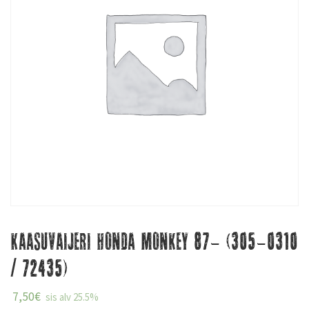
Kaasuvaijeri Honda Monkey 87- (305-0310
/ 72435)
7,50
€
sis alv 25.5%