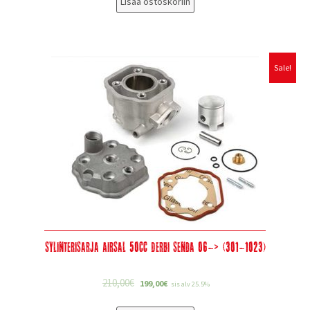
Lisää ostoskoriin
Sale!
Sylinterisarja Airsal 50cc Derbi Senda 06-> (301-1023)
210,00
€
199,00
€
sis alv 25.5%