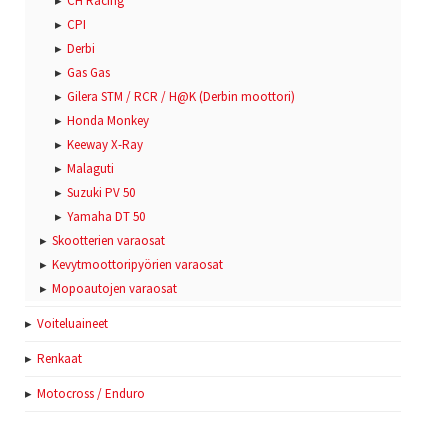
CH Racing
CPI
Derbi
Gas Gas
Gilera STM / RCR / H@K (Derbin moottori)
Honda Monkey
Keeway X-Ray
Malaguti
Suzuki PV 50
Yamaha DT 50
Skootterien varaosat
Kevytmoottoripyörien varaosat
Mopoautojen varaosat
Voiteluaineet
Renkaat
Motocross / Enduro