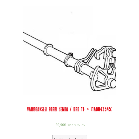
Vaihdeakseli Derbi Senda / DRD 11-> (1A0043545)
99,90
€
sis alv 25.5%