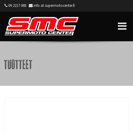
09 2217 088
info at supermotocenter.fi
Supermoto Center
Tuotteet