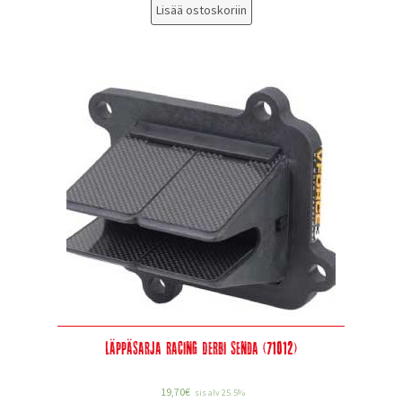
Lisää ostoskoriin
Läppäsarja Racing Derbi Senda (71012)
19,70
€
sis alv 25.5%