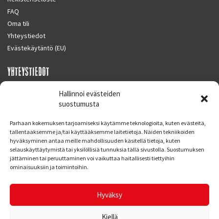
FAQ
Oma tili
Yhteystiedot
Evästekäytäntö (EU)
YHTEYSTIEDOT
SUPERMOTO CENTER
Hallinnoi evästeiden
Masalantie 410
suostumusta
02430 MASALA (KIRKKONUMMI)
Parhaan kokemuksen tarjoamiseksi käytämme teknologioita, kuten evästeitä,
Finland
tallentaaksemme ja/tai käyttääksemme laitetietoja. Näiden tekniikoiden
hyväksyminen antaa meille mahdollisuuden käsitellä tietoja, kuten
Puh. 09 221 7088
selauskäyttäytymistä tai yksilöllisiä tunnuksia tällä sivustolla. Suostumuksen
info at supermotocenter.fi
jättäminen tai peruuttaminen voi vaikuttaa haitallisesti tiettyihin
ominaisuuksiin ja toimintoihin.
Liikkeen aukioloajat
Maanantai - Tiistai 09.00 - 17.00
Hyväksy
Keskiviikko 09.00 - 19.00
Torstai - Perjantai 09.00 - 17.00
Kiellä