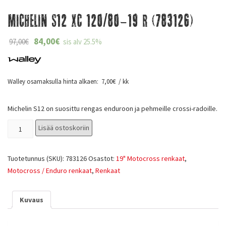
Michelin S12 XC 120/80-19 R (783126)
84,00
€
97,00
€
sis alv 25.5%
Walley osamaksulla hinta alkaen:
7,00
€
/ kk
Michelin S12 on suosittu rengas enduroon ja pehmeille crossi-radoille.
Lisää ostoskoriin
Tuotetunnus (SKU):
783126
Osastot:
19" Motocross renkaat
,
Motocross / Enduro renkaat
,
Renkaat
Kuvaus