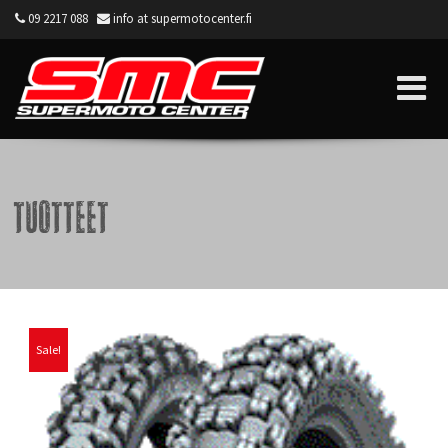
09 2217 088
info at supermotocenter.fi
Supermoto Center
Tuotteet
Sale!