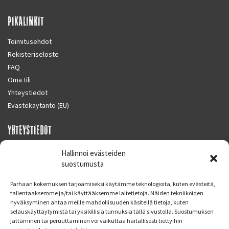
PIKALINKIT
Toimitusehdot
Rekisteriseloste
FAQ
Oma tili
Yhteystiedot
Evästekäytäntö (EU)
YHTEYSTIEDOT
SUPERMOTO CENTER
Hallinnoi evästeiden
Masalantie 410
suostumusta
02430 MASALA (KIRKKONUMMI)
Parhaan kokemuksen tarjoamiseksi käytämme teknologioita, kuten evästeitä,
Finland
tallentaaksemme ja/tai käyttääksemme laitetietoja. Näiden tekniikoiden
hyväksyminen antaa meille mahdollisuuden käsitellä tietoja, kuten
Puh. 09 221 7088
selauskäyttäytymistä tai yksilöllisiä tunnuksia tällä sivustolla. Suostumuksen
info at supermotocenter.fi
jättäminen tai peruuttaminen voi vaikuttaa haitallisesti tiettyihin