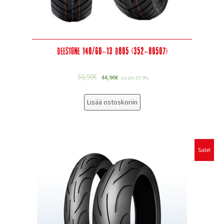
Deestone 140/60-13 D805 (352-80507)
50,90
€
44,90
€
sis alv 25.5%
Lisää ostoskoriin
Sale!