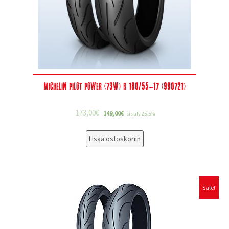
Michelin Pilot Power (73W) R 180/55-17 (990721)
173,00
€
149,00
€
sis alv 25.5%
Lisää ostoskoriin
Sale!