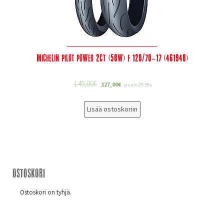
Michelin Pilot Power 2CT (58W) F 120/70-17 (461948)
149,00
€
127,00
€
sis alv 25.5%
Lisää ostoskoriin
Ostoskori
Ostoskori on tyhjä.