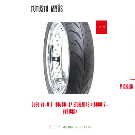
Tutustu myös
Sale!
Michelin
Duro HF-918 100/80-17 eturengas (1008017-
HF918RS)
51,95
€
45,00
€
sis alv 25.5%