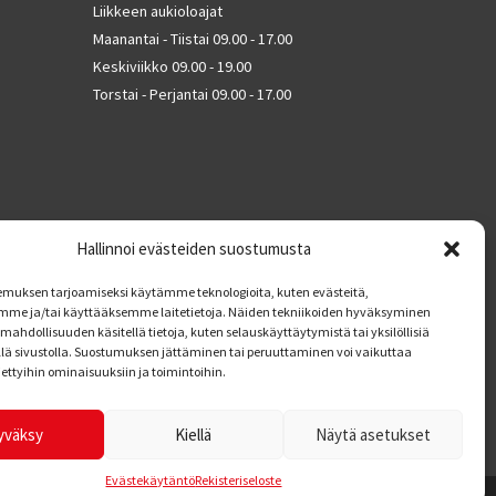
Liikkeen aukioloajat
Maanantai - Tiistai 09.00 - 17.00
Keskiviikko 09.00 - 19.00
Torstai - Perjantai 09.00 - 17.00
Hallinnoi evästeiden suostumusta
muksen tarjoamiseksi käytämme teknologioita, kuten evästeitä,
mme ja/tai käyttääksemme laitetietoja. Näiden tekniikoiden hyväksyminen
mahdollisuuden käsitellä tietoja, kuten selauskäyttäytymistä tai yksilöllisiä
llä sivustolla. Suostumuksen jättäminen tai peruuttaminen voi vaikuttaa
tiettyihin ominaisuuksiin ja toimintoihin.
yväksy
Kiellä
Näytä asetukset
Evästekäytäntö
Rekisteriseloste