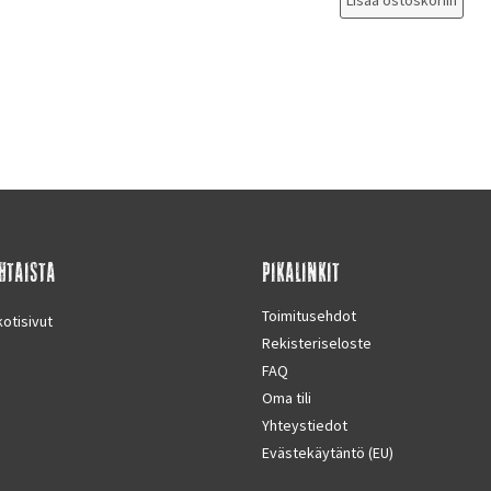
Lisää ostoskoriin
HTAISTA
PIKALINKIT
Toimitusehdot
otisivut
Rekisteriseloste
FAQ
Oma tili
Yhteystiedot
Evästekäytäntö (EU)