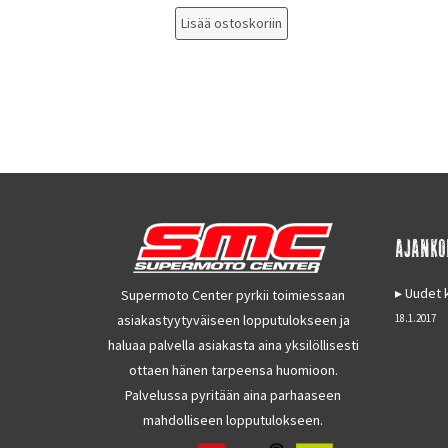
Lisää ostoskoriin
AJANKO
Uudet k
Supermoto Center pyrkii toimiessaan
asiakastyytyväiseen lopputulokseen ja
18.1.2017
haluaa palvella asiakasta aina yksilöllisesti
ottaen hänen tarpeensa huomioon.
Palvelussa pyritään aina parhaaseen
mahdolliseen lopputulokseen.