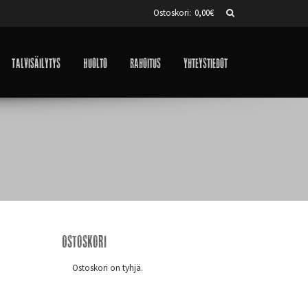
Ostoskori:
0,00
€
Talvisäilytys
Huolto
Rahoitus
Yhteystiedot
Ostoskori
Ostoskori on tyhjä.