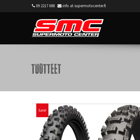
09 2217 088
info at supermotocenter.fi
Supermoto Center
Tuotteet
Sale!