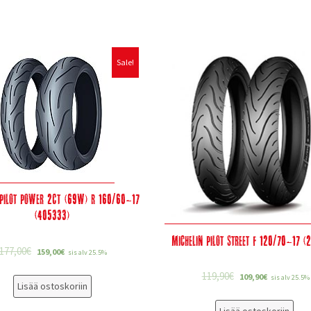
Sale!
 Pilot Power 2CT (69W) R 160/60-17
(405333)
Michelin Pilot Street F 120/70-17 (
177,00
€
159,00
€
sis alv 25.5%
119,90
€
109,90
€
sis alv 25.5%
Lisää ostoskoriin