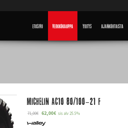
Etusivu
Verkkokauppa
Yritys
Ajankohtaista
Michelin AC10 80/100-21 F
62,00
€
71,00
€
sis alv 25.5%