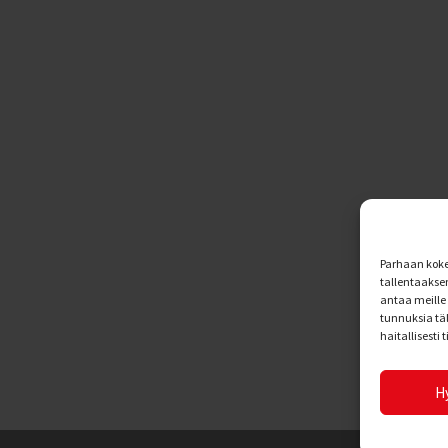
Parhaan koke
tallentaakse
antaa meille 
tunnuksia tä
haitallisesti 
H