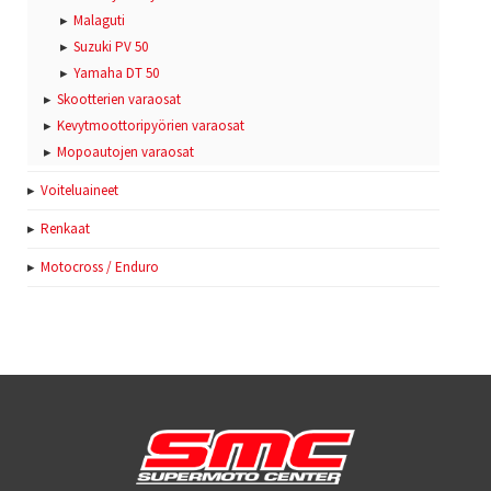
Malaguti
Suzuki PV 50
Yamaha DT 50
Skootterien varaosat
Kevytmoottoripyörien varaosat
Mopoautojen varaosat
Voiteluaineet
Renkaat
Motocross / Enduro