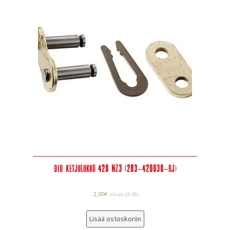
DID Ketjulukko 420 NZ3 (283-420030-RJ)
2,00
€
sis alv 25.5%
Lisää ostoskoriin