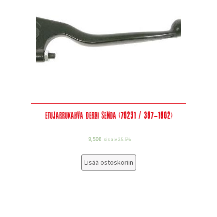
Etujarrukahva Derbi Senda (70231 / 307-1002)
9,50
€
sis alv 25.5%
Lisää ostoskoriin