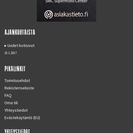
AJANKOHTAISTA
Uudet kotisivut
18.1.2017
PIKALINKIT
Toimitusehdot
Rekisteriseloste
FAQ
Oma tili
Yhteystiedot
Evästekäytäntö (EU)
YHTEYSTIEDOT