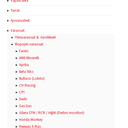
Vapaa-aika
Tarrat
Ajovarusteet
Varaosat
Yleisvaraosat & -tarvikkeet
Mopojen varaosat
Fantic
AM6 Minarelli
Aprilia
Beta 50cc
Bultaco (Lobito)
CH Racing
CPI
Derbi
Gas Gas
Gilera STM / RCR / H@K (Derbin moottori)
Honda Monkey
Keeway X-Ray