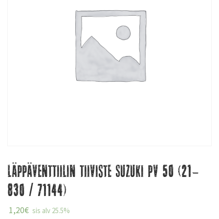
Läppäventtiilin tiiviste Suzuki PV 50 (21-
830 / 71144)
1,20
€
sis alv 25.5%