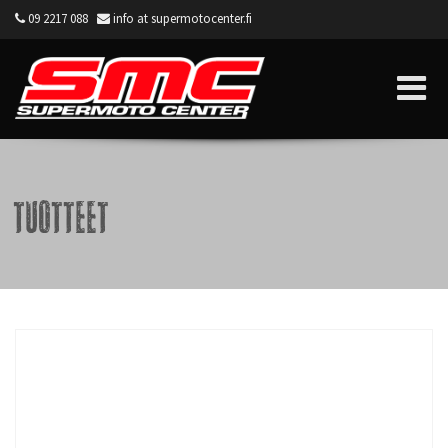
09 2217 088
info at supermotocenter.fi
Supermoto Center
Tuotteet