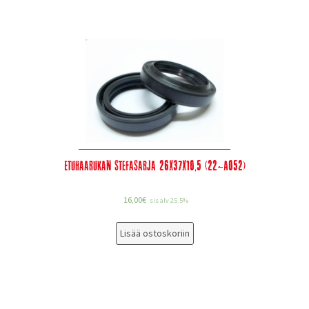
Etuhaarukan stefasarja 26x37x10,5 (22-A052)
16,00
€
sis alv 25.5%
Lisää ostoskoriin