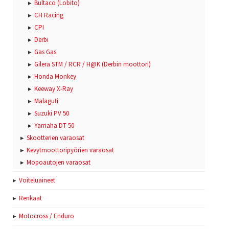
Bultaco (Lobito)
CH Racing
CPI
Derbi
Gas Gas
Gilera STM / RCR / H@K (Derbin moottori)
Honda Monkey
Keeway X-Ray
Malaguti
Suzuki PV 50
Yamaha DT 50
Skootterien varaosat
Kevytmoottoripyörien varaosat
Mopoautojen varaosat
Voiteluaineet
Renkaat
Motocross / Enduro