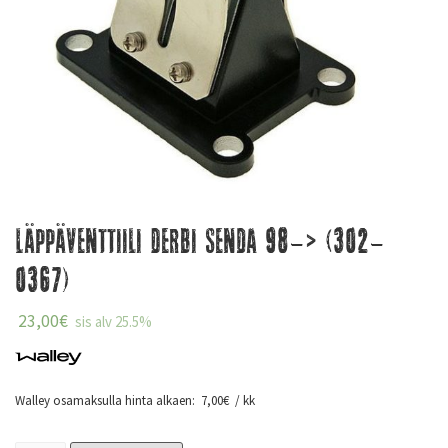
Läppäventtiili Derbi Senda 98-> (302-
0367)
23,00
€
sis alv 25.5%
Walley osamaksulla hinta alkaen:
7,00
€
/ kk