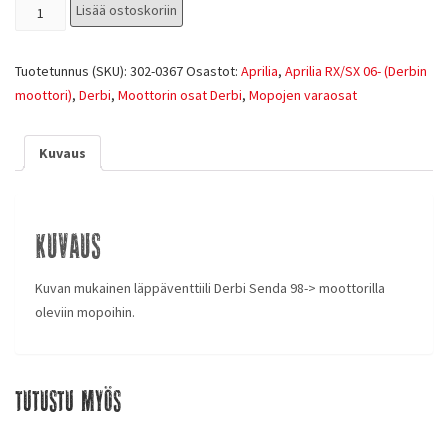
Lisää ostoskoriin
Tuotetunnus (SKU):
302-0367
Osastot:
Aprilia
,
Aprilia RX/SX 06- (Derbin
moottori)
,
Derbi
,
Moottorin osat Derbi
,
Mopojen varaosat
Kuvaus
Kuvaus
Kuvan mukainen läppäventtiili Derbi Senda 98-> moottorilla
oleviin mopoihin.
Tutustu myös