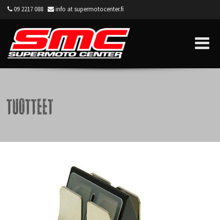
09 2217 088
info at supermotocenter.fi
Supermoto Center
Tuotteet