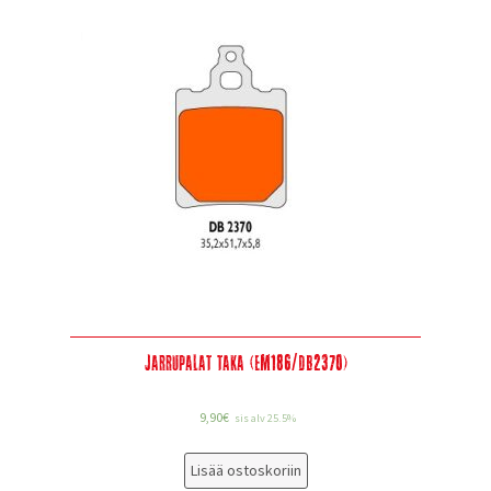
Jarrupalat taka (EM186/DB2370)
9,90
€
sis alv 25.5%
Lisää ostoskoriin