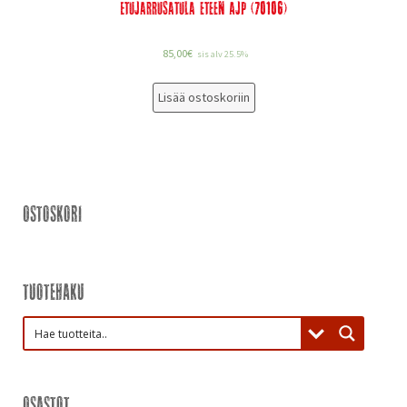
Etujarrusatula eteen AJP (70106)
85,00
€
sis alv 25.5%
Lisää ostoskoriin
Ostoskori
Tuotehaku
Osastot