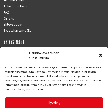
Toimitusehdot
Rekisteriseloste
FAQ
Oma tili
Yhteystiedot
Evästekäytäntö (EU)
YHTEYSTIEDOT
SUPERMOTO CENTER
Hallinnoi evästeiden
Masalantie 410
suostumusta
02430 MASALA (KIRKKONUMMI)
Parhaan kokemuksen tarjoamiseksi käytämme teknologioita, kuten evästeitä,
Finland
tallentaaksemme ja/tai käyttääksemme laitetietoja. Näiden tekniikoiden
hyväksyminen antaa meille mahdollisuuden käsitellä tietoja, kuten
Puh. 09 221 7088
selauskäyttäytymistä tai yksilöllisiä tunnuksia tällä sivustolla. Suostumuksen
info at supermotocenter.fi
jättäminen tai peruuttaminen voi vaikuttaa haitallisesti tiettyihin
ominaisuuksiin ja toimintoihin.
Liikkeen aukioloajat
Maanantai - Tiistai 09.00 - 17.00
Hyväksy
Keskiviikko 09.00 - 19.00