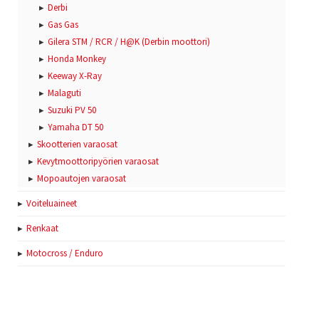
Derbi
Gas Gas
Gilera STM / RCR / H@K (Derbin moottori)
Honda Monkey
Keeway X-Ray
Malaguti
Suzuki PV 50
Yamaha DT 50
Skootterien varaosat
Kevytmoottoripyörien varaosat
Mopoautojen varaosat
Voiteluaineet
Renkaat
Motocross / Enduro