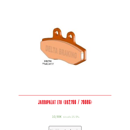
Jarrupalat etu (DB2700 / 70086)
10,90
€
sis alv 25.5%