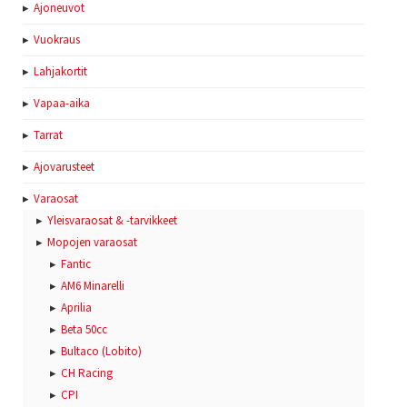
Ajoneuvot
Vuokraus
Lahjakortit
Vapaa-aika
Tarrat
Ajovarusteet
Varaosat
Yleisvaraosat & -tarvikkeet
Mopojen varaosat
Fantic
AM6 Minarelli
Aprilia
Beta 50cc
Bultaco (Lobito)
CH Racing
CPI