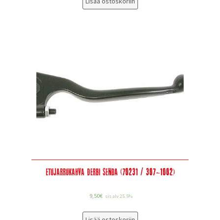
Lisää ostoskoriin
Etujarrukahva Derbi Senda (70231 / 307-1002)
9,50
€
sis alv 25.5%
Lisää ostoskoriin