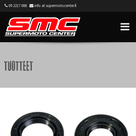
09 2217 088
info at supermotocenter.fi
Supermoto Center
Tuotteet