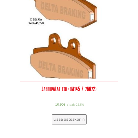
Jarrupalat etu (EM145 / 70072)
10,90
€
sis alv 25.5%
Lisää ostoskoriin