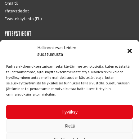
Oma tili
Yhteystiedot
Evästekäytäntö (EU)
YHTEYSTIEDOT
SUPERMOTO CENTER
Hallinnoi evästeiden
Masalantie 410
suostumusta
02430 MASALA (KIRKKONUMMI)
Parhaan kokemuksen tarjoamiseksi käytämme teknologioita, kuten evästeitä,
Finland
tallentaaksemme ja/tai käyttääksemme laitetietoja. Näiden tekniikoiden
hyväksyminen antaa meille mahdollisuuden käsitellä tietoja, kuten
Puh. 09 221 7088
selauskäyttäytymistä tai yksilöllisiä tunnuksia tällä sivustolla. Suostumuksen
info at supermotocenter.fi
jättäminen tai peruuttaminen voi vaikuttaa haitallisesti tiettyihin
ominaisuuksiin ja toimintoihin.
Liikkeen aukioloajat
Maanantai - Tiistai 09.00 - 17.00
Hyväksy
Keskiviikko 09.00 - 19.00
Torstai - Perjantai 09.00 - 17.00
Kiellä