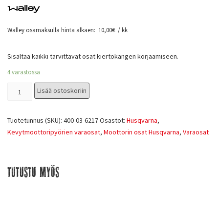
Walley osamaksulla hinta alkaen:
10,00
€
/ kk
Sisältää kaikki tarvittavat osat kiertokangen korjaamiseen.
4 varastossa
Lisää ostoskoriin
Tuotetunnus (SKU):
400-03-6217
Osastot:
Husqvarna
,
Kevytmoottoripyörien varaosat
,
Moottorin osat Husqvarna
,
Varaosat
Tutustu myös