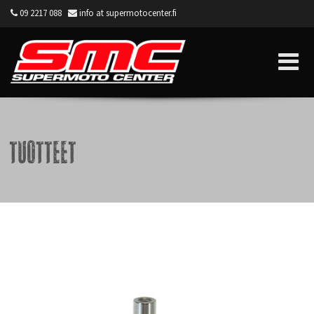
09 2217 088
info at supermotocenter.fi
Supermoto Center
Tuotteet