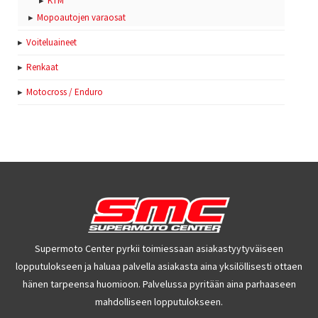
KTM
Mopoautojen varaosat
Voiteluaineet
Renkaat
Motocross / Enduro
Supermoto Center pyrkii toimiessaan asiakastyytyväiseen
lopputulokseen ja haluaa palvella asiakasta aina yksilöllisesti ottaen
hänen tarpeensa huomioon. Palvelussa pyritään aina parhaaseen
mahdolliseen lopputulokseen.