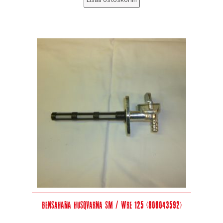
Bensahana Husqvarna SM / WRE 125 (800043592)