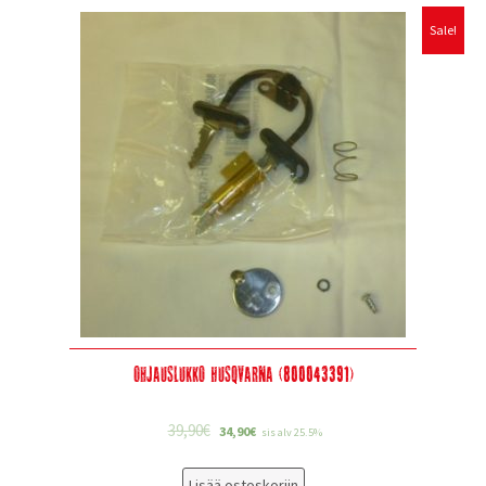
Sale!
Ohjauslukko Husqvarna (800043391)
39,90
€
34,90
€
sis alv 25.5%
Lisää ostoskoriin