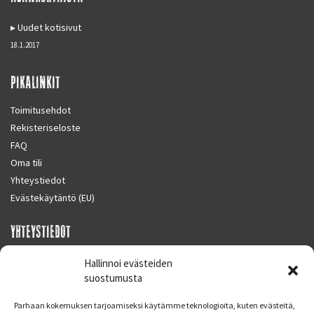
Uudet kotisivut
18.1.2017
PIKALINKIT
Toimitusehdot
Rekisteriseloste
FAQ
Oma tili
Yhteystiedot
Evästekäytäntö (EU)
YHTEYSTIEDOT
SUPERMOTO CENTER
Hallinnoi evästeiden
Masalantie 410
suostumusta
02430 MASALA (KIRKKONUMMI)
Parhaan kokemuksen tarjoamiseksi käytämme teknologioita, kuten evästeitä,
Finland