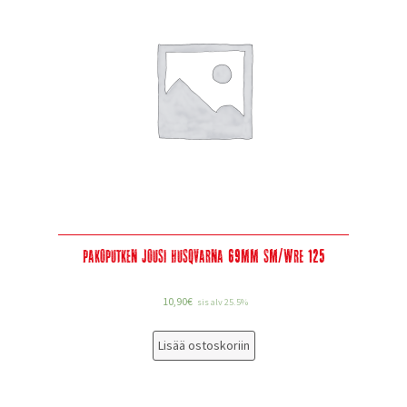
Pakoputken jousi Husqvarna 69mm SM/WRE 125
10,90
€
sis alv 25.5%
Lisää ostoskoriin