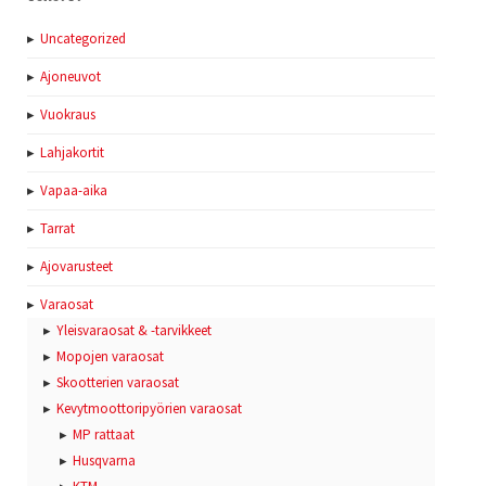
Uncategorized
Ajoneuvot
Vuokraus
Lahjakortit
Vapaa-aika
Tarrat
Ajovarusteet
Varaosat
Yleisvaraosat & -tarvikkeet
Mopojen varaosat
Skootterien varaosat
Kevytmoottoripyörien varaosat
MP rattaat
Husqvarna