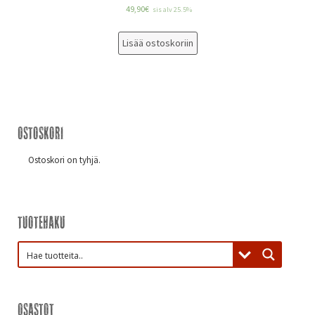
49,90
€
sis alv 25.5%
Lisää ostoskoriin
Ostoskori
Ostoskori on tyhjä.
Tuotehaku
Osastot