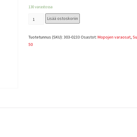
130 varastossa
Lisää ostoskoriin
Tuotetunnus (SKU):
303-0233
Osastot:
Mopojen varaosat
,
Su
50