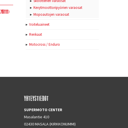
Skootterien varaosat
Kevytmoottoripyörien varaosat
70111)
Mopoautojen varaosat
Voiteluaineet
Renkaat
Motocross / Enduro
YHTEYSTIEDOT
SUPERMOTO CENTER
Masalantie 410
02430 MASALA (KIRKKONUMMI)