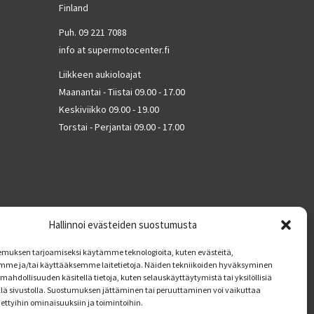
Finland
Puh. 09 221 7088
info at supermotocenter.fi
Liikkeen aukioloajat
Maanantai - Tiistai 09.00 - 17.00
Keskiviikko 09.00 - 19.00
Torstai - Perjantai 09.00 - 17.00
Hallinnoi evästeiden suostumusta
muksen tarjoamiseksi käytämme teknologioita, kuten evästeitä,
mme ja/tai käyttääksemme laitetietoja. Näiden tekniikoiden hyväksyminen
mahdollisuuden käsitellä tietoja, kuten selauskäyttäytymistä tai yksilöllisiä
llä sivustolla. Suostumuksen jättäminen tai peruuttaminen voi vaikuttaa
tiettyihin ominaisuuksiin ja toimintoihin.