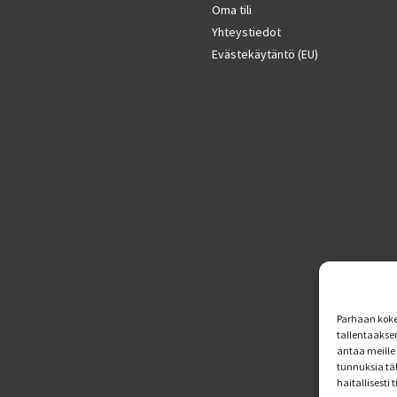
Oma tili
Yhteystiedot
Evästekäytäntö (EU)
Parhaan koke
tallentaakse
antaa meille 
tunnuksia tä
haitallisesti 