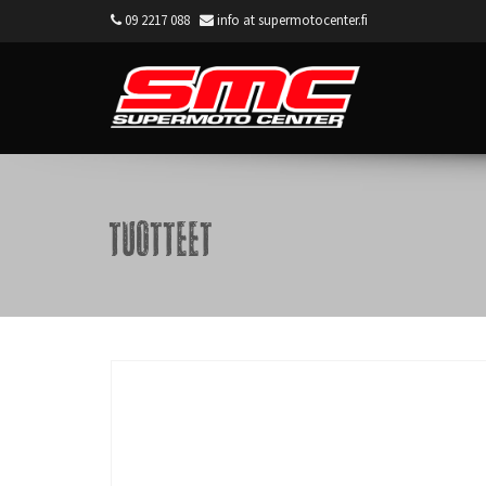
09 2217 088
info at supermotocenter.fi
Supermoto Center
Tuotteet