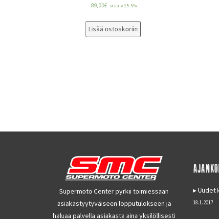
89,00
€
sis alv 25.5%
Lisää ostoskoriin
AJANKO
Uudet k
Supermoto Center pyrkii toimiessaan
asiakastyytyväiseen lopputulokseen ja
18.1.2017
haluaa palvella asiakasta aina yksilöllisesti