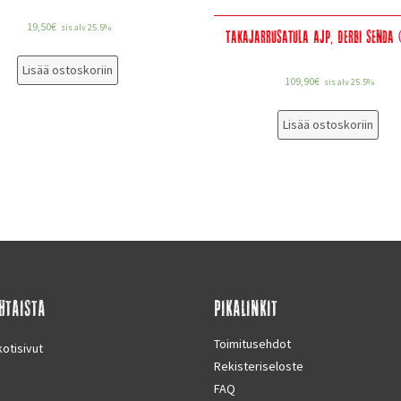
19,50
€
sis alv 25.5%
Takajarrusatula AJP, Derbi Senda (
Lisää ostoskoriin
109,90
€
sis alv 25.5%
Lisää ostoskoriin
HTAISTA
PIKALINKIT
Toimitusehdot
otisivut
Rekisteriseloste
FAQ