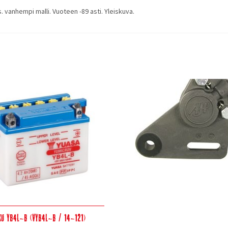
. vanhempi malli. Vuoteen -89 asti. Yleiskuva.
ku YB4L-B (VYB4L-B / 14-121)