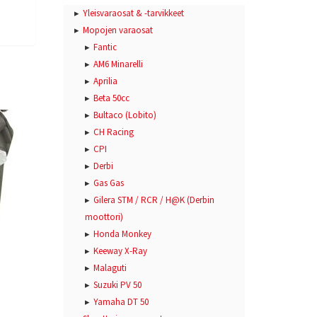
Yleisvaraosat & -tarvikkeet
Mopojen varaosat
Fantic
AM6 Minarelli
Aprilia
Beta 50cc
Bultaco (Lobito)
CH Racing
CPI
Derbi
Gas Gas
Gilera STM / RCR / H@K (Derbin
moottori)
Honda Monkey
Keeway X-Ray
Malaguti
Suzuki PV 50
Yamaha DT 50