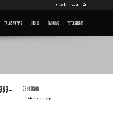
Ostoskori:
0,00
€
Talvisäilytys
Huolto
Rahoitus
Yhteystiedot
(303-
Ostoskori
Ostoskori on tyhjä.