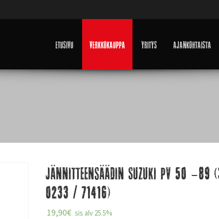
Etusivu
Verkkokauppa
Yritys
Ajankohtaista
Jännitteensäädin Suzuki PV 50 -89 
0233 / 71416)
19,90
€
sis alv 25.5%