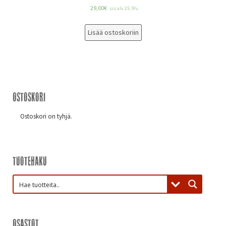
29,00
€
sis alv 25.5%
Lisää ostoskoriin
Ostoskori
Ostoskori on tyhjä.
Tuotehaku
Osastot