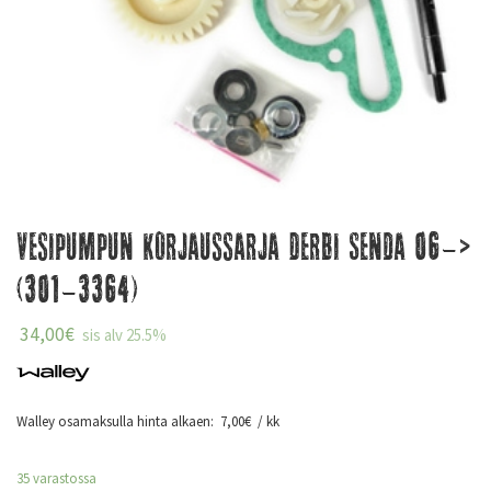
Vesipumpun korjaussarja Derbi Senda 06->
(301-3364)
34,00
€
sis alv 25.5%
Walley osamaksulla hinta alkaen:
7,00
€
/ kk
35 varastossa