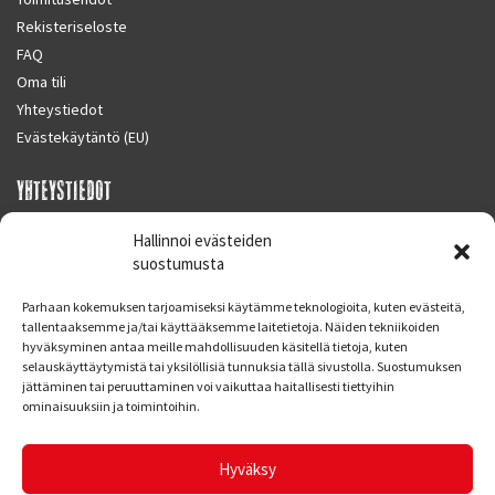
Rekisteriseloste
FAQ
Oma tili
Yhteystiedot
Evästekäytäntö (EU)
YHTEYSTIEDOT
SUPERMOTO CENTER
Hallinnoi evästeiden
Masalantie 410
suostumusta
02430 MASALA (KIRKKONUMMI)
Parhaan kokemuksen tarjoamiseksi käytämme teknologioita, kuten evästeitä,
Finland
tallentaaksemme ja/tai käyttääksemme laitetietoja. Näiden tekniikoiden
hyväksyminen antaa meille mahdollisuuden käsitellä tietoja, kuten
Puh. 09 221 7088
selauskäyttäytymistä tai yksilöllisiä tunnuksia tällä sivustolla. Suostumuksen
info at supermotocenter.fi
jättäminen tai peruuttaminen voi vaikuttaa haitallisesti tiettyihin
ominaisuuksiin ja toimintoihin.
Liikkeen aukioloajat
Maanantai - Tiistai 09.00 - 17.00
Hyväksy
Keskiviikko 09.00 - 19.00