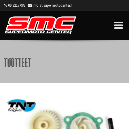
09 2217 088
info at supermotocenter.fi
Supermoto Center
Tuotteet