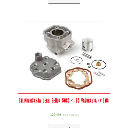
Sylinterisarja Derbi Senda 50cc <-05 Valurauta (71018)
129,00
€
sis alv 25.5%