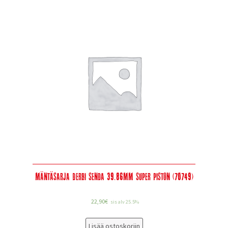
Mäntäsarja Derbi Senda 39.86mm Super Piston (70749)
22,90
€
sis alv 25.5%
Lisää ostoskoriin