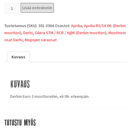
Lisää ostoskoriin
Tuotetunnus (SKU):
301-3364
Osastot:
Aprilia
,
Aprilia RX/SX 06- (Derbin
moottori)
,
Derbi
,
Gilera STM / RCR / H@K (Derbin moottori)
,
Moottorin
osat Derbi
,
Mopojen varaosat
Kuvaus
Kuvaus
Derbin Euro 3 moottoreihin, eli 06- eteenpäin.
Tutustu myös