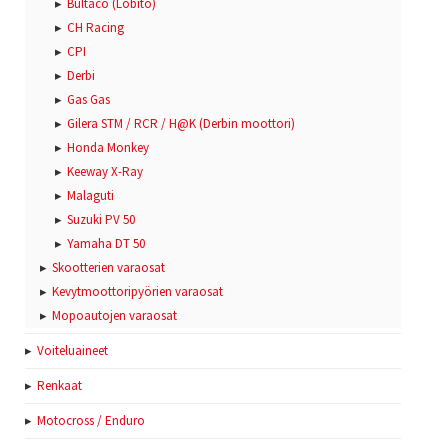
Bultaco (Lobito)
CH Racing
CPI
Derbi
Gas Gas
Gilera STM / RCR / H@K (Derbin moottori)
Honda Monkey
Keeway X-Ray
Malaguti
Suzuki PV 50
Yamaha DT 50
Skootterien varaosat
Kevytmoottoripyörien varaosat
Mopoautojen varaosat
Voiteluaineet
Renkaat
Motocross / Enduro