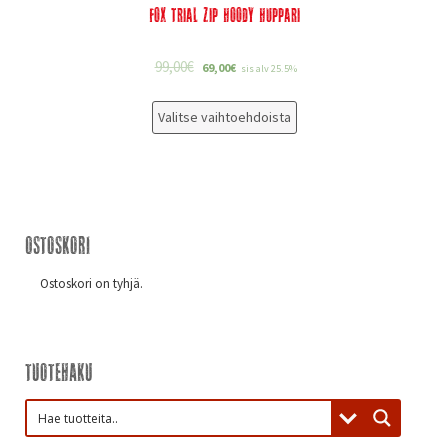
Fox Trial Zip Hoody Huppari
99,00
€
69,00
€
sis alv 25.5%
Valitse vaihtoehdoista
Ostoskori
Ostoskori on tyhjä.
Tuotehaku