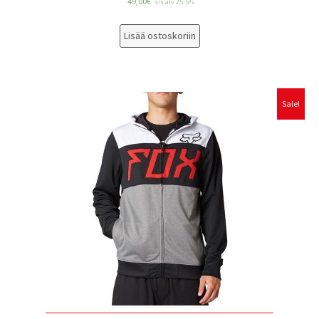
49,00
€
sis alv 25.5%
Lisää ostoskoriin
Sale!