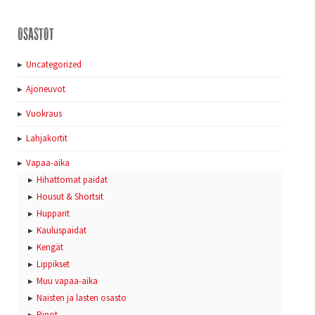
Osastot
Uncategorized
Ajoneuvot
Vuokraus
Lahjakortit
Vapaa-aika
Hihattomat paidat
Housut & Shortsit
Hupparit
Kauluspaidat
Kengät
Lippikset
Muu vapaa-aika
Naisten ja lasten osasto
Pipot