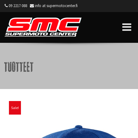
09 2217 088
info at supermotocenter.fi
Supermoto Center
Tuotteet
Sale!