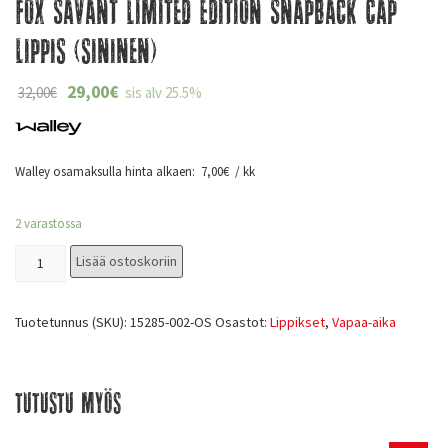
Fox Savant Limited Edition Snapback Cap
Lippis (sininen)
29,00
€
32,00
€
sis alv 25.5%
Walley osamaksulla hinta alkaen:
7,00
€
/ kk
2 varastossa
Lisää ostoskoriin
Tuotetunnus (SKU):
15285-002-OS
Osastot:
Lippikset
,
Vapaa-aika
Tutustu myös