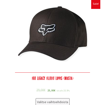
Sale!
Fox Legacy Flexfit lippis (musta)
29,00
€
25,00
€
sis alv 25.5%
Valitse vaihtoehdoista