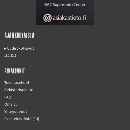
AJANKOHTAISTA
Uudet kotisivut
18.1.2017
PIKALINKIT
Toimitusehdot
Rekisteriseloste
FAQ
Oma tili
Yhteystiedot
Evästekäytäntö (EU)