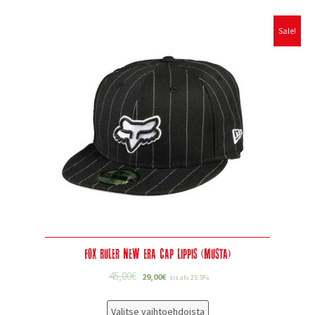
Sale!
Fox Ruler New Era Cap Lippis (musta)
45,00
€
29,00
€
sis alv 25.5%
Valitse vaihtoehdoista