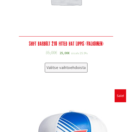
Shift Barbolt 210 Fitted Hat lippis (valkoinen)
35,00
€
25,00
€
sis alv 25.5%
Valitse vaihtoehdoista
Sale!