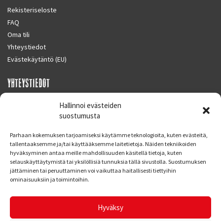
Rekisteriseloste
FAQ
Oma tili
Yhteystiedot
Evästekäytäntö (EU)
YHTEYSTIEDOT
SUPERMOTO CENTER
Hallinnoi evästeiden
Masalantie 410
suostumusta
02430 MASALA (KIRKKONUMMI)
Parhaan kokemuksen tarjoamiseksi käytämme teknologioita, kuten evästeitä,
Finland
tallentaaksemme ja/tai käyttääksemme laitetietoja. Näiden tekniikoiden
hyväksyminen antaa meille mahdollisuuden käsitellä tietoja, kuten
Puh. 09 221 7088
selauskäyttäytymistä tai yksilöllisiä tunnuksia tällä sivustolla. Suostumuksen
info at supermotocenter.fi
jättäminen tai peruuttaminen voi vaikuttaa haitallisesti tiettyihin
ominaisuuksiin ja toimintoihin.
Liikkeen aukioloajat
Maanantai - Tiistai 09.00 - 17.00
Hyväksy
Keskiviikko 09.00 - 19.00