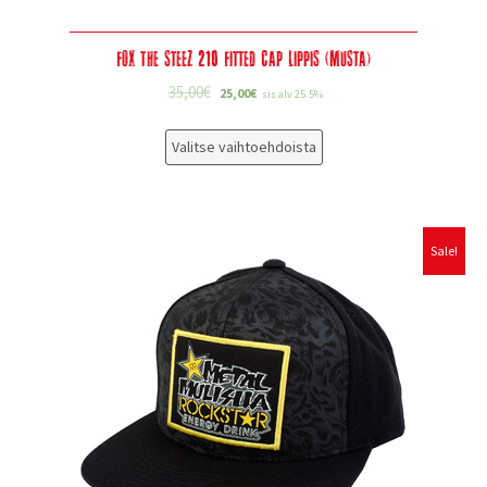
Fox The Steez 210 Fitted Cap Lippis (musta)
35,00
€
25,00
€
sis alv 25.5%
Valitse vaihtoehdoista
Sale!