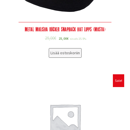
Metal Mulisha Rocker Snapback Hat Lipps (musta)
29,00
€
25,00
€
sis alv 25.5%
Lisää ostoskoriin
Sale!