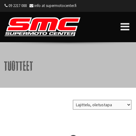
09 2217 088
info at supermotocenter.fi
Supermoto Center
Tuotteet