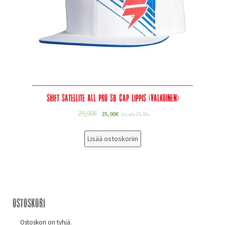
Shift Satellite All Pro SB Cap Lippis (valkoinen)
29,00
€
25,00
€
sis alv 25.5%
Lisää ostoskoriin
Ostoskori
Ostoskori on tyhjä.