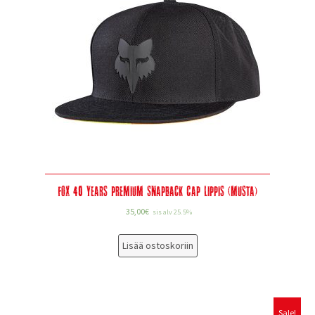
Fox 40 Years Premium Snapback Cap Lippis (musta)
35,00
€
sis alv 25.5%
Lisää ostoskoriin
Sale!