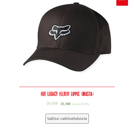
Fox Legacy Flexfit lippis (musta)
29,00
€
25,00
€
sis alv 25.5%
Valitse vaihtoehdoista