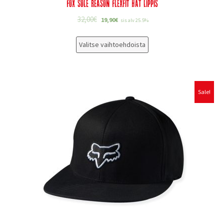
Fox Sole Reason Flexfit Hat lippis
32,00
€
19,90
€
sis alv 25.5%
Valitse vaihtoehdoista
Sale!